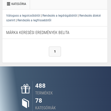
KATEGÓRIA
|
|
Válogass a legolcsóbbtól
Rendezés a legdrágábbtól
Rendezés ábécé
|
szerint
Rendezés a legfrissebbtől
MÁRKA KERESÉSI EREDMÉNYEK BELITA
1
488
TERMÉKEK
78
KATEGÓRIÁK