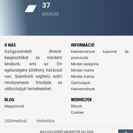
37
MÁRKÁK
O NÁS
INFORMÁCIÓ
Gyógyszereket, étrend-
Kedvezményes kuponok és
kiegészítőket és mindent
promóciók
kínálunk, ami az Ön
Minden kategória
egészségére jótékony hatással
Minden márka
van. Szeretünk segíteni, ezért
Minden e-shop
rendszeresen frissítjük és
Újdonságok
változtatjuk termékeinket.
Kedvezmények
BLOG
WEBHELYEK
Magazinunk
Rólunk
Cookies
USAmedical
Herbatica
©GYOGYSZERTARCENTER.HU 2026