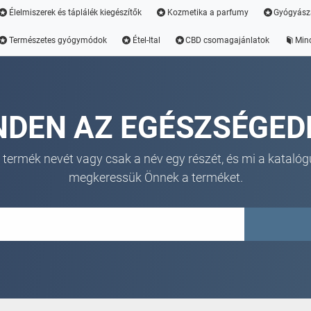
Élelmiszerek és táplálék kiegészítők
Kozmetika a parfumy
Gyógyász
Természetes gyógymódok
Étel-Ital
CBD csomagajánlatok
Min
NDEN AZ EGÉSZSÉGED
 termék nevét vagy csak a név egy részét, és mi a katalóg
megkeressük Önnek a terméket.