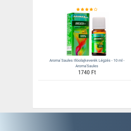
Aroma´Saules Illóolajkeverék Légzés - 10 ml -
Aroma'Saules
1740 Ft