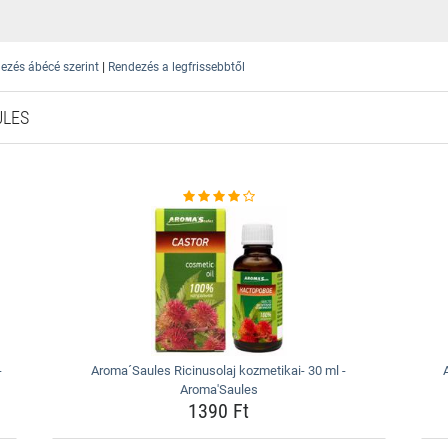
|
ezés ábécé szerint
Rendezés a legfrissebbtől
ULES
-
Aroma´Saules Ricinusolaj kozmetikai- 30 ml -
Aroma'Saules
1390 Ft