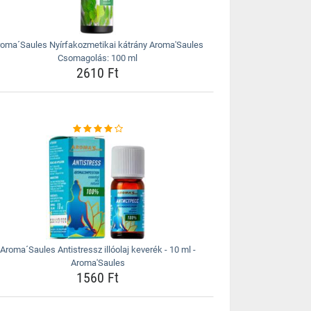
roma´Saules Nyírfakozmetikai kátrány Aroma'Saules
Csomagolás: 100 ml
2610 Ft
Aroma´Saules Antistressz illóolaj keverék - 10 ml -
Aroma'Saules
1560 Ft