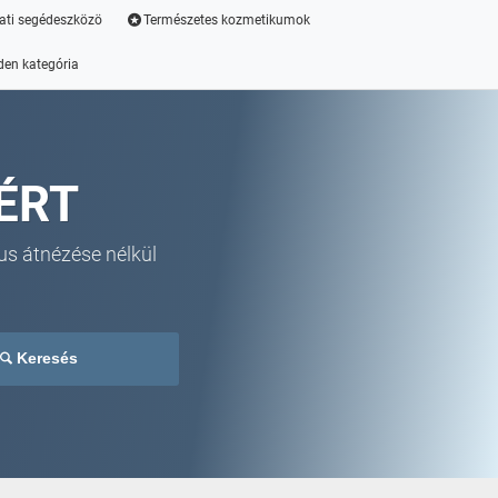
ati segédeszközö
Természetes kozmetikumok
den kategória
ÉRT
us átnézése nélkül
Keresés