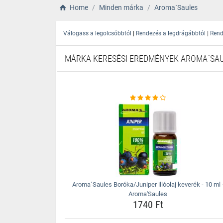
Home
Minden márka
Aroma´Saules
|
|
Válogass a legolcsóbbtól
Rendezés a legdrágábbtól
Rend
MÁRKA KERESÉSI EREDMÉNYEK AROMA´SA
Aroma´Saules Boróka/Juniper illóolaj keverék - 10 ml 
Aroma'Saules
1740 Ft