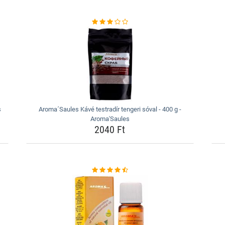
s
Aroma´Saules Kávé testradír tengeri sóval - 400 g -
Aroma'Saules
2040 Ft