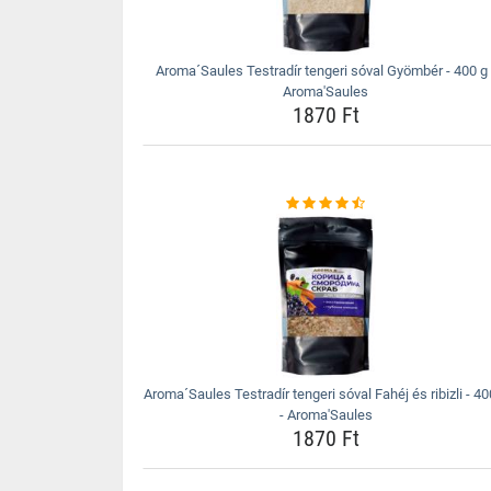
Aroma´Saules Testradír tengeri sóval Gyömbér - 400 g 
Aroma'Saules
1870 Ft
Aroma´Saules Testradír tengeri sóval Fahéj és ribizli - 40
- Aroma'Saules
1870 Ft