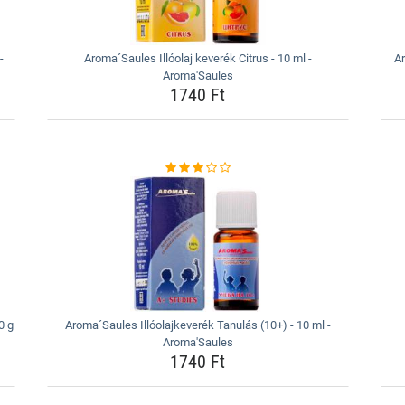
-
Aroma´Saules Illóolaj keverék Citrus - 10 ml -
A
Aroma'Saules
1740 Ft
0 g
Aroma´Saules Illóolajkeverék Tanulás (10+) - 10 ml -
Aroma'Saules
1740 Ft