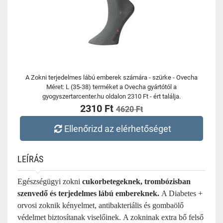
A Zokni terjedelmes lábú emberek számára - szürke - Ovecha
Méret: L (35-38) terméket a Ovecha gyártótól a
gyogyszertarcenter.hu oldalon 2310 Ft - ért találja.
2310 Ft
4620 Ft
Ellenőrizd az elérhetőséget
LEÍRÁS
Egészségügyi zokni
cukorbetegeknek, trombózisban
szenvedő és terjedelmes lábú embereknek.
A Diabetes +
orvosi zoknik kényelmet, antibakteriális és gombaölő
védelmet biztosítanak viselőinek. A zokninak extra bő felső