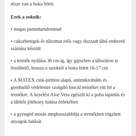
része van a boka felett.
Ezek a zoknik:
• magas pamuttartalommal
• cukorbetegek és túlzottan erős vagy duzzadt lábú emberek
számára készült
• a termék nyúlása 36 cm-ig, így gipszben a lábszáron is
feszíthető, hossza a saroktól a boka felett 16-17 cm
• A MATEX cink-pirition alapú, antimikrobiális és
gombaölő védelemre szolgáló biocid terméket vitt fel a
termékre. A kezelést Aloe Vera egészíti ki a puha tapintás és
a lábbőr jótékony hatása érdekében
• a gyengéd mosás meghosszabbítja a termékben rögzített
anyagok hatását