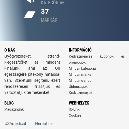
KATEGÓRIÁK
37
MÁRKÁK
O NÁS
INFORMÁCIÓ
Gyógyszereket, étrend-
Kedvezményes kuponok és
kiegészítőket és mindent
promóciók
kínálunk, ami az Ön
Minden kategória
egészségére jótékony hatással
Minden márka
van. Szeretünk segíteni, ezért
Minden e-shop
rendszeresen frissítjük és
Újdonságok
változtatjuk termékeinket.
Kedvezmények
BLOG
WEBHELYEK
Magazinunk
Rólunk
Cookies
USAmedical
Herbatica