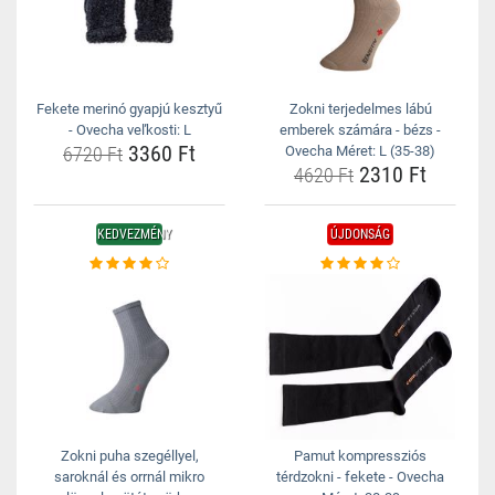
Fekete merinó gyapjú kesztyű
Zokni terjedelmes lábú
- Ovecha veľkosti: L
emberek számára - bézs -
3360 Ft
6720 Ft
Ovecha Méret: L (35-38)
2310 Ft
4620 Ft
KEDVEZMÉNY
ÚJDONSÁG
Zokni puha szegéllyel,
Pamut kompressziós
saroknál és orrnál mikro
térdzokni - fekete - Ovecha