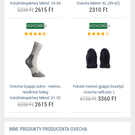
körülményekhez Méret: 33-34
Ovecha Méret: XL (39-42)
2615 Ft
2310 Ft
5230 Ft
KEDVEZMÉNY
KEDVEZMÉNY
Ovecha Gyapjú zokni - merinó,
Fekete merinó gyapjú kesztyű
rendkívül hideg
- Ovecha veľkosti: L
3360 Ft
körülményekhez Méret: 31-32
6720 Ft
2615 Ft
5230 Ft
INNE PRODUKTY PRODUCENTA OVECHA