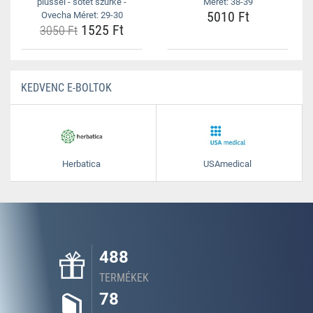
plüssel - sötét szürke -
Méret: 38-39
5010 Ft
Ovecha Méret: 29-30
1525 Ft
3050 Ft
KEDVENC E-BOLTOK
Herbatica
USAmedical
488
TERMÉKEK
78