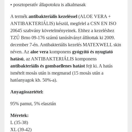
• posztoperatív állapotokra is alkalmasak
A termék
antibakteriális kezeléssel
(ALOE VERA +
ANTIBAKTERIÁLIS) készül, megfelel a CSN EN ISO
20645 szabvány követelményeinek. Ehhez a kezeléshez
TZÚ Brno 09-176 számú tanúsítványt állítottak ki 2009.
december 7-én. Antibakteriális kezelés MATEXWELL skin
néven. Az
aloe vera
komponens
gyógyító és nyugtató
hatású
, az ANTIBAKTERIÁLIS komponens
antibakteriális és gombaellenes hatást
fejt ki. A hatás
ismételt mosás után is megmarad (15 mosás után a
hatóanyagok kb. 50%-a).
Anyagösszetétel:
95% pamut, 5% elasztán
Méretek:
L (35-38)
XL (39-42)