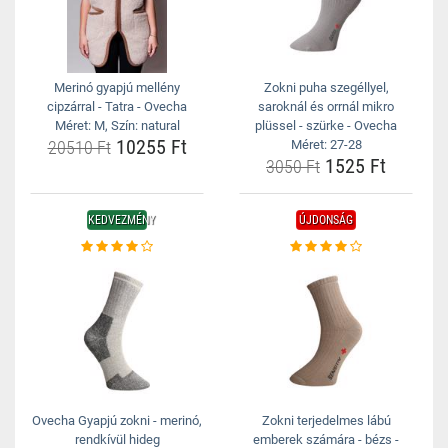
Merinó gyapjú mellény
Zokni puha szegéllyel,
cipzárral - Tatra - Ovecha
saroknál és orrnál mikro
Méret: M, Szín: natural
plüssel - szürke - Ovecha
10255 Ft
20510 Ft
Méret: 27-28
1525 Ft
3050 Ft
KEDVEZMÉNY
ÚJDONSÁG
Ovecha Gyapjú zokni - merinó,
Zokni terjedelmes lábú
rendkívül hideg
emberek számára - bézs -