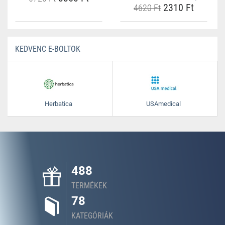
2310 Ft
4620 Ft
KEDVENC E-BOLTOK
Herbatica
USAmedical
488
TERMÉKEK
78
KATEGÓRIÁK