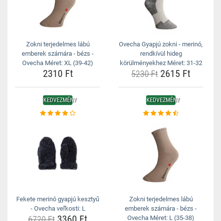
Zokni terjedelmes lábú
Ovecha Gyapjú zokni - merinó,
emberek számára - bézs -
rendkívül hideg
Ovecha Méret: XL (39-42)
körülményekhez Méret: 31-32
2310 Ft
2615 Ft
5230 Ft
KEDVEZMÉNY
KEDVEZMÉNY
Fekete merinó gyapjú kesztyű
Zokni terjedelmes lábú
- Ovecha veľkosti: L
emberek számára - bézs -
3360 Ft
6720 Ft
Ovecha Méret: L (35-38)