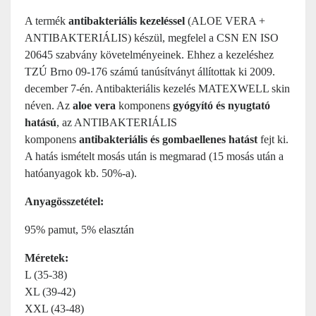
A termék
antibakteriális kezeléssel
(ALOE VERA +
ANTIBAKTERIÁLIS) készül, megfelel a CSN EN ISO
20645 szabvány követelményeinek. Ehhez a kezeléshez
TZÚ Brno 09-176 számú tanúsítványt állítottak ki 2009.
december 7-én. Antibakteriális kezelés MATEXWELL skin
néven. Az
aloe vera
komponens
gyógyító és nyugtató
hatású
, az ANTIBAKTERIÁLIS
komponens
antibakteriális és gombaellenes hatást
fejt ki.
A hatás ismételt mosás után is megmarad (15 mosás után a
hatóanyagok kb. 50%-a).
Anyagösszetétel:
95% pamut, 5% elasztán
Méretek:
L (35-38)
XL (39-42)
XXL (43-48)