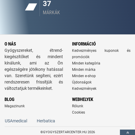
37
MÁRKÁK
O NÁS
INFORMÁCIÓ
Gyógyszereket, étrend-
Kedvezményes kuponok és
kiegészítőket és mindent
promóciók
kínálunk, ami az Ön
Minden kategória
egészségére jótékony hatással
Minden márka
van. Szeretünk segíteni, ezért
Minden e-shop
rendszeresen frissítjük és
Újdonságok
változtatjuk termékeinket.
Kedvezmények
BLOG
WEBHELYEK
Magazinunk
Rólunk
Cookies
USAmedical
Herbatica
©GYOGYSZERTARCENTER.HU 2026