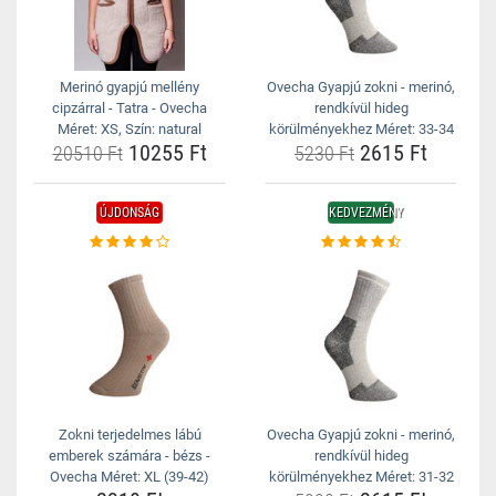
Merinó gyapjú mellény
Ovecha Gyapjú zokni - merinó,
cipzárral - Tatra - Ovecha
rendkívül hideg
Méret: XS, Szín: natural
körülményekhez Méret: 33-34
10255 Ft
2615 Ft
20510 Ft
5230 Ft
ÚJDONSÁG
KEDVEZMÉNY
Zokni terjedelmes lábú
Ovecha Gyapjú zokni - merinó,
emberek számára - bézs -
rendkívül hideg
Ovecha Méret: XL (39-42)
körülményekhez Méret: 31-32