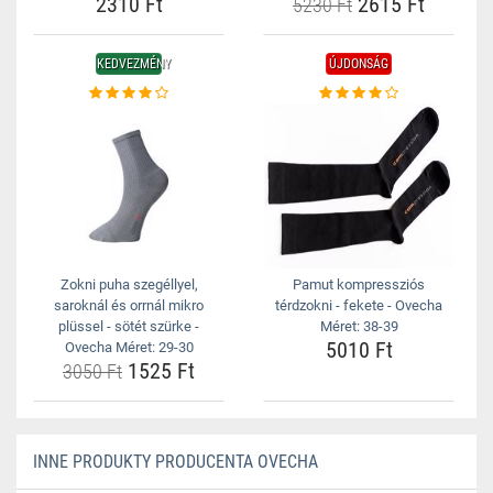
2310 Ft
2615 Ft
5230 Ft
KEDVEZMÉNY
ÚJDONSÁG
Zokni puha szegéllyel,
Pamut kompressziós
saroknál és orrnál mikro
térdzokni - fekete - Ovecha
plüssel - sötét szürke -
Méret: 38-39
5010 Ft
Ovecha Méret: 29-30
1525 Ft
3050 Ft
INNE PRODUKTY PRODUCENTA OVECHA