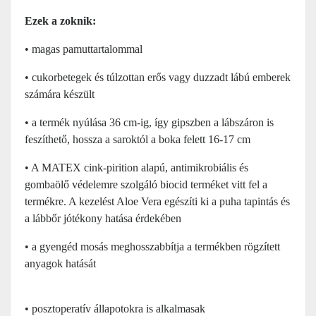
Ezek a zoknik:
• magas pamuttartalommal
• cukorbetegek és túlzottan erős vagy duzzadt lábú emberek
számára készült
• a termék nyúlása 36 cm-ig, így gipszben a lábszáron is
feszíthető, hossza a saroktól a boka felett 16-17 cm
• A MATEX cink-pirition alapú, antimikrobiális és
gombaölő védelemre szolgáló biocid terméket vitt fel a
termékre. A kezelést Aloe Vera egészíti ki a puha tapintás és
a lábbőr jótékony hatása érdekében
• a gyengéd mosás meghosszabbítja a termékben rögzített
anyagok hatását
• posztoperatív állapotokra is alkalmasak