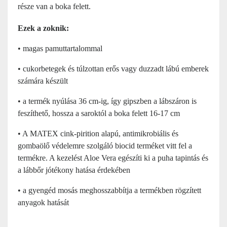
része van a boka felett.
Ezek a zoknik:
• magas pamuttartalommal
• cukorbetegek és túlzottan erős vagy duzzadt lábú emberek
számára készült
• a termék nyúlása 36 cm-ig, így gipszben a lábszáron is
feszíthető, hossza a saroktól a boka felett 16-17 cm
• A MATEX cink-pirition alapú, antimikrobiális és
gombaölő védelemre szolgáló biocid terméket vitt fel a
termékre. A kezelést Aloe Vera egészíti ki a puha tapintás és
a lábbőr jótékony hatása érdekében
• a gyengéd mosás meghosszabbítja a termékben rögzített
anyagok hatását