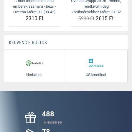
Zokni terjedelmes lábú
Ovecha Gyapjú zokni - merinó,
emberek számára - bézs -
rendkívül hideg
Ovecha Méret: XL (39-42)
körülményekhez Méret: 31-32
2310 Ft
2615 Ft
5230 Ft
KEDVENC E-BOLTOK
Herbatica
USAmedical
488
TERMÉKEK
78