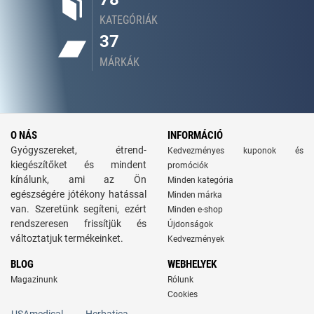
KATEGÓRIÁK
37
MÁRKÁK
O NÁS
INFORMÁCIÓ
Gyógyszereket, étrend-
Kedvezményes kuponok és
kiegészítőket és mindent
promóciók
kínálunk, ami az Ön
Minden kategória
egészségére jótékony hatással
Minden márka
van. Szeretünk segíteni, ezért
Minden e-shop
rendszeresen frissítjük és
Újdonságok
változtatjuk termékeinket.
Kedvezmények
BLOG
WEBHELYEK
Magazinunk
Rólunk
Cookies