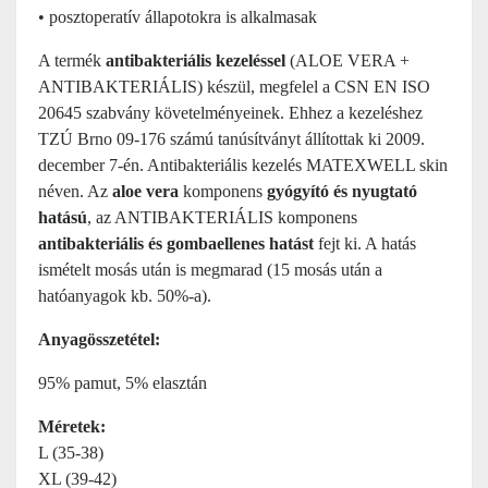
• posztoperatív állapotokra is alkalmasak
A termék
antibakteriális kezeléssel
(ALOE VERA +
ANTIBAKTERIÁLIS) készül, megfelel a CSN EN ISO
20645 szabvány követelményeinek. Ehhez a kezeléshez
TZÚ Brno 09-176 számú tanúsítványt állítottak ki 2009.
december 7-én. Antibakteriális kezelés MATEXWELL skin
néven. Az
aloe vera
komponens
gyógyító és nyugtató
hatású
, az ANTIBAKTERIÁLIS komponens
antibakteriális és gombaellenes hatást
fejt ki. A hatás
ismételt mosás után is megmarad (15 mosás után a
hatóanyagok kb. 50%-a).
Anyagösszetétel:
95% pamut, 5% elasztán
Méretek:
L (35-38)
XL (39-42)