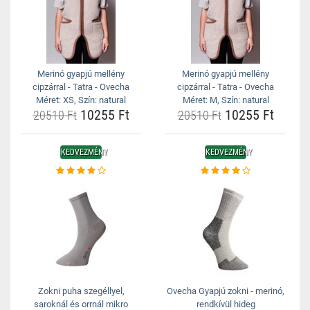
Merinó gyapjú mellény
Merinó gyapjú mellény
cipzárral - Tatra - Ovecha
cipzárral - Tatra - Ovecha
Méret: XS, Szín: natural
Méret: M, Szín: natural
10255 Ft
10255 Ft
20510 Ft
20510 Ft
KEDVEZMÉNY
KEDVEZMÉNY
Zokni puha szegéllyel,
Ovecha Gyapjú zokni - merinó,
saroknál és orrnál mikro
rendkívül hideg