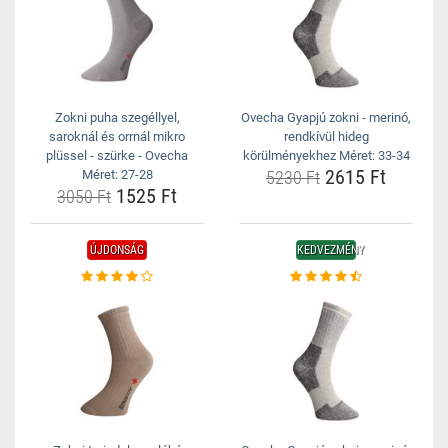
Zokni puha szegéllyel,
Ovecha Gyapjú zokni - merinó,
saroknál és orrnál mikro
rendkívül hideg
plüssel - szürke - Ovecha
körülményekhez Méret: 33-34
2615 Ft
Méret: 27-28
5230 Ft
1525 Ft
3050 Ft
ÚJDONSÁG
KEDVEZMÉNY