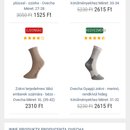
plüssel - szürke - Ovecha
körülményekhez Méret: 33-34
2615 Ft
Méret: 27-28
5230 Ft
1525 Ft
3050 Ft
ÚJDONSÁG
KEDVEZMÉNY
Zokni terjedelmes lábú
Ovecha Gyapjú zokni - merinó,
emberek számára - bézs -
rendkívül hideg
Ovecha Méret: XL (39-42)
körülményekhez Méret: 31-32
2310 Ft
2615 Ft
5230 Ft
INNE PRODUKTY PRODUCENTA OVECHA