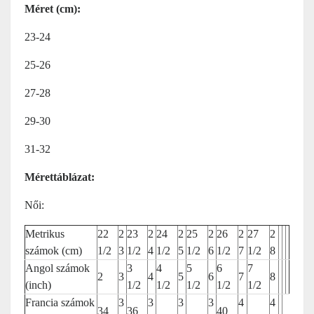
Méret (cm):
23-24
25-26
27-28
29-30
31-32
Mérettáblázat:
Női:
Metrikus
22
2
23
2
24
2
25
2
26
2
27
2
számok (cm)
1/2
3
1/2
4
1/2
5
1/2
6
1/2
7
1/2
8
Angol számok
3
4
5
6
7
2
3
4
5
6
7
8
(inch)
1/2
1/2
1/2
1/2
1/2
Francia számok
3
3
3
3
4
4
34
36
40