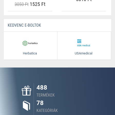
1525 Ft
3050 Ft
KEDVENC E-BOLTOK
Herbatica
USAmedical
488
TERMÉKEK
78
KATEGÓRIÁK