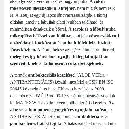
akadályozza a véráramlást és nagyon puha.
A zokni
tökéletesen illeszkedik a lábfejhez
, nem húz és nem esik
le. A lábujjat egy új lapos láncvarrással zárják a lábfej
oldalán, amely a lábujjak alatti lyukban található, és
minimálisan érintkezik a bőrrel.
A sarok és a lábujj puha
mikroplüss béléssel van kitöltve
, ami jelentősen
csökkenti
a zúzódások kockázatát és puha futófelületet biztosít
járás közben.
A lábujj bélése az egész lábujjakra kiterjed,
melegít és így kényelmet nyújt a hideg lábujjakban
szenvedőknek és különösen a cukorbetegeknek.
A termék
antibakteriális kezeléssel
(ALOE VERA +
ANTIBAKTERIÁLIS) készül, megfelel a CSN EN ISO
20645 követelményeinek. Ehhez a kezeléshez 2009.
december 7-i TZÚ Brno 09-176 számú tanúsítványt adtak
ki. MATEXWELL skin néven antibakteriális kezelés.
Az
aloe vera komponens gyógyító és nyugtató hatású
, az
ANTIBAKTERIÁLIS komponens
antibakteriális és
gombaellenes hatást fejt ki
. A hatás ismételt mosás után is