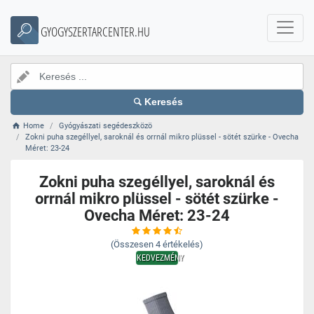
GYOGYSZERTARCENTER.HU
Keresés
Home
Gyógyászati segédeszközö
Zokni puha szegéllyel, saroknál és orrnál mikro plüssel - sötét szürke - Ovecha
Méret: 23-24
Zokni puha szegéllyel, saroknál és
orrnál mikro plüssel - sötét szürke -
Ovecha Méret: 23-24
(Összesen
4
értékelés)
KEDVEZMÉNY