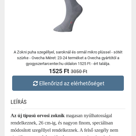
A Zokni puha szegéllyel, saroknál és orrnál mikro plüssel - sötét
szürke - Ovecha Méret: 23-24 terméket a Ovecha gyártótól a
gyogyszertarcenter.hu oldalon 1525 Ft - ért találja.
1525 Ft
3050 Ft
Ellenőrizd az elérhetőséget
LEÍRÁS
Az új típusú orvosi zoknik
magasan nyúlhatosságal
rendelkeznek, 26 cm-ig, és nagyon finom, speciálisan
módosított szegéllyel rendelkeznek. A felső szegély nem