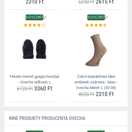
2310 Ft
2615 Ft
5230 Ft
KEDVEZMÉNY
KEDVEZMÉNY
Fekete merinó gyapjú kesztyű
Zokni terjedelmes lábú
- Ovecha veľkosti: L
emberek számára - bézs -
3360 Ft
6720 Ft
Ovecha Méret: L (35-38)
2310 Ft
4620 Ft
INNE PRODUKTY PRODUCENTA OVECHA