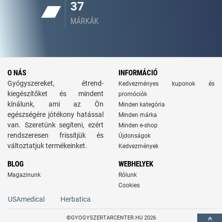
37
MÁRKÁK
O NÁS
INFORMÁCIÓ
Gyógyszereket, étrend-
Kedvezményes kuponok és
kiegészítőket és mindent
promóciók
kínálunk, ami az Ön
Minden kategória
egészségére jótékony hatással
Minden márka
van. Szeretünk segíteni, ezért
Minden e-shop
rendszeresen frissítjük és
Újdonságok
változtatjuk termékeinket.
Kedvezmények
BLOG
WEBHELYEK
Magazinunk
Rólunk
Cookies
USAmedical
Herbatica
©GYOGYSZERTARCENTER.HU 2026