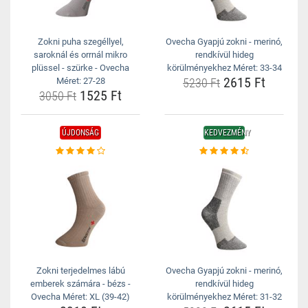
Zokni puha szegéllyel,
Ovecha Gyapjú zokni - merinó,
saroknál és orrnál mikro
rendkívül hideg
plüssel - szürke - Ovecha
körülményekhez Méret: 33-34
2615 Ft
Méret: 27-28
5230 Ft
1525 Ft
3050 Ft
ÚJDONSÁG
KEDVEZMÉNY
Zokni terjedelmes lábú
Ovecha Gyapjú zokni - merinó,
emberek számára - bézs -
rendkívül hideg
Ovecha Méret: XL (39-42)
körülményekhez Méret: 31-32