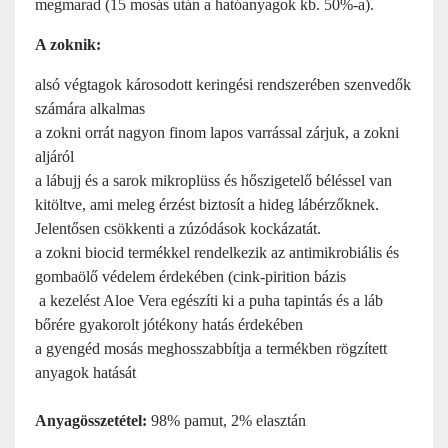
megmarad (15 mosás után a hatóanyagok kb. 50%-a).
A zoknik:
alsó végtagok károsodott keringési rendszerében szenvedők
számára alkalmas
a zokni orrát nagyon finom lapos varrással zárjuk, a zokni
aljáról
a lábujj és a sarok mikroplüss és hőszigetelő béléssel van
kitöltve, ami meleg érzést biztosít a hideg lábérzőknek.
Jelentősen csökkenti a zúzódások kockázatát.
a zokni biocid termékkel rendelkezik az antimikrobiális és
gombaölő védelem érdekében (cink-pirition bázis
a kezelést Aloe Vera egészíti ki a puha tapintás és a láb
bőrére gyakorolt ​​jótékony hatás érdekében
a gyengéd mosás meghosszabbítja a termékben rögzített
anyagok hatását
Anyagösszetétel:
98% pamut, 2% elasztán