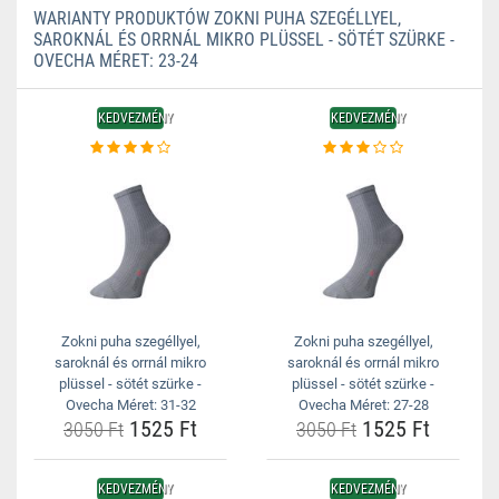
WARIANTY PRODUKTÓW ZOKNI PUHA SZEGÉLLYEL,
SAROKNÁL ÉS ORRNÁL MIKRO PLÜSSEL - SÖTÉT SZÜRKE -
OVECHA MÉRET: 23-24
KEDVEZMÉNY
KEDVEZMÉNY
Zokni puha szegéllyel,
Zokni puha szegéllyel,
saroknál és orrnál mikro
saroknál és orrnál mikro
plüssel - sötét szürke -
plüssel - sötét szürke -
Ovecha Méret: 31-32
Ovecha Méret: 27-28
1525 Ft
1525 Ft
3050 Ft
3050 Ft
KEDVEZMÉNY
KEDVEZMÉNY