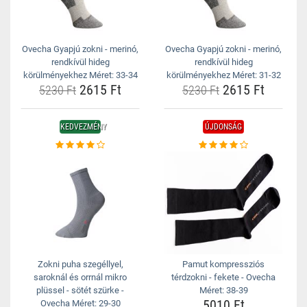
Ovecha Gyapjú zokni - merinó,
Ovecha Gyapjú zokni - merinó,
rendkívül hideg
rendkívül hideg
körülményekhez Méret: 33-34
körülményekhez Méret: 31-32
2615 Ft
2615 Ft
5230 Ft
5230 Ft
KEDVEZMÉNY
ÚJDONSÁG
Zokni puha szegéllyel,
Pamut kompressziós
saroknál és orrnál mikro
térdzokni - fekete - Ovecha
plüssel - sötét szürke -
Méret: 38-39
5010 Ft
Ovecha Méret: 29-30