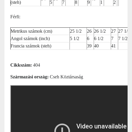
(steh)
5
7
8
9
1
2
Férfi:
Metrikus számok (cm)
25 1/2
26
26 1/2
27
27 1/2
Angol számok (inch)
5 1/2
6
6 1/2
7
7 1/2
Francia számok (steh)
39
40
41
Cikkszám:
404
Származási ország:
Cseh Köztársaság