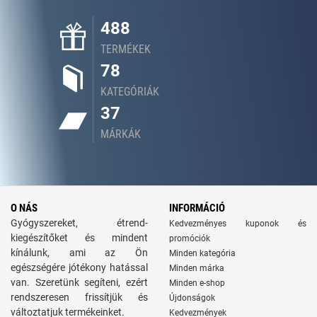
488
TERMÉKEK
78
KATEGÓRIÁK
37
MÁRKÁK
O NÁS
INFORMÁCIÓ
Gyógyszereket, étrend-
Kedvezményes kuponok és
kiegészítőket és mindent
promóciók
kínálunk, ami az Ön
Minden kategória
egészségére jótékony hatással
Minden márka
van. Szeretünk segíteni, ezért
Minden e-shop
rendszeresen frissítjük és
Újdonságok
változtatjuk termékeinket.
Kedvezmények