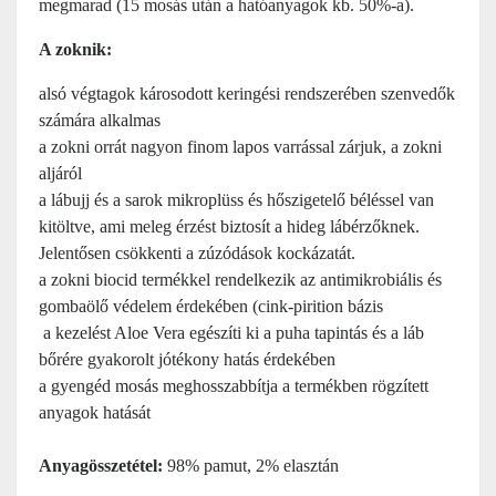
megmarad (15 mosás után a hatóanyagok kb. 50%-a).
A zoknik:
alsó végtagok károsodott keringési rendszerében szenvedők
számára alkalmas
a zokni orrát nagyon finom lapos varrással zárjuk, a zokni
aljáról
a lábujj és a sarok mikroplüss és hőszigetelő béléssel van
kitöltve, ami meleg érzést biztosít a hideg lábérzőknek.
Jelentősen csökkenti a zúzódások kockázatát.
a zokni biocid termékkel rendelkezik az antimikrobiális és
gombaölő védelem érdekében (cink-pirition bázis
a kezelést Aloe Vera egészíti ki a puha tapintás és a láb
bőrére gyakorolt ​​jótékony hatás érdekében
a gyengéd mosás meghosszabbítja a termékben rögzített
anyagok hatását
Anyagösszetétel:
98% pamut, 2% elasztán