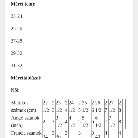
Méret (cm):
23-24
25-26
27-28
29-30
31-32
Mérettáblázat:
Női:
Metrikus
22
2
23
2
24
2
25
2
26
2
27
2
számok (cm)
1/2
3
1/2
4
1/2
5
1/2
6
1/2
7
1/2
8
Angol számok
3
4
5
6
7
2
3
4
5
6
7
8
(inch)
1/2
1/2
1/2
1/2
1/2
Francia számok
3
3
3
3
4
4
34
36
40