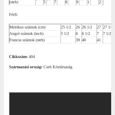
(steh)
5
7
8
9
1
2
Férfi:
Metrikus számok (cm)
25 1/2
26
26 1/2
27
27 1/2
Angol számok (inch)
5 1/2
6
6 1/2
7
7 1/2
Francia számok (steh)
39
40
41
Cikkszám:
404
Származási ország:
Cseh Köztársaság