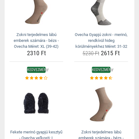
Zokni terjedelmes lábú
Ovecha Gyapjú zokni - merinó,
emberek számára - bézs -
rendkívül hideg
Ovecha Méret: XL (39-42)
körülményekhez Méret: 31-32
2310 Ft
2615 Ft
5230 Ft
KEDVEZMÉNY
KEDVEZMÉNY
Fekete merinó gyapjú kesztyű
Zokni terjedelmes lábú
- Ovecha veľkosti: L
emberek számára - bézs -