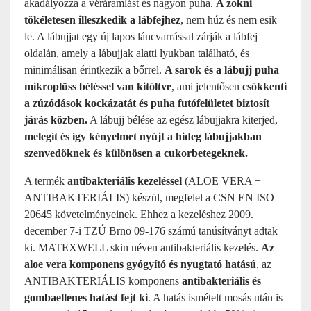
akadályozza a véráramlást és nagyon puha.
A zokni
tökéletesen illeszkedik a lábfejhez
, nem húz és nem esik
le. A lábujjat egy új lapos láncvarrással zárják a lábfej
oldalán, amely a lábujjak alatti lyukban található, és
minimálisan érintkezik a bőrrel.
A sarok és a lábujj puha
mikroplüss béléssel van kitöltve
, ami jelentősen
csökkenti
a zúzódások kockázatát és puha futófelületet biztosít
járás közben.
A lábujj bélése az egész lábujjakra kiterjed,
melegít és így kényelmet nyújt a hideg lábujjakban
szenvedőknek és különösen a cukorbetegeknek.
A termék
antibakteriális kezeléssel
(ALOE VERA +
ANTIBAKTERIÁLIS) készül, megfelel a CSN EN ISO
20645 követelményeinek. Ehhez a kezeléshez 2009.
december 7-i TZÚ Brno 09-176 számú tanúsítványt adtak
ki. MATEXWELL skin néven antibakteriális kezelés.
Az
aloe vera komponens gyógyító és nyugtató hatású
, az
ANTIBAKTERIÁLIS komponens
antibakteriális és
gombaellenes hatást fejt ki
. A hatás ismételt mosás után is