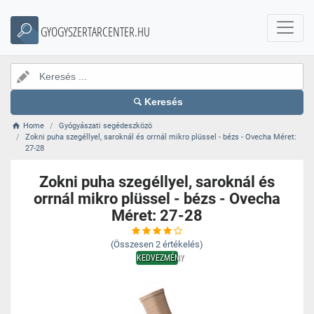
GYOGYSZERTARCENTER.HU
Keresés
Home
Gyógyászati segédeszközö
Zokni puha szegéllyel, saroknál és orrnál mikro plüssel - bézs - Ovecha Méret:
27-28
Zokni puha szegéllyel, saroknál és
orrnál mikro plüssel - bézs - Ovecha
Méret: 27-28
(Összesen
2
értékelés)
KEDVEZMÉNY