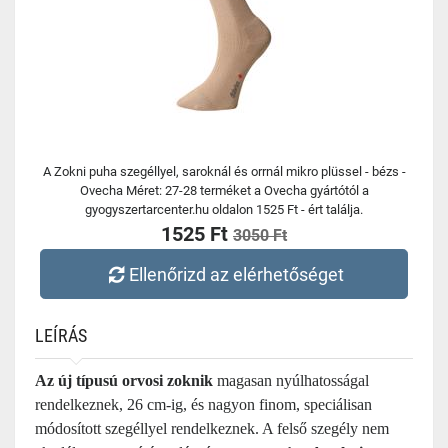
A Zokni puha szegéllyel, saroknál és orrnál mikro plüssel - bézs -
Ovecha Méret: 27-28 terméket a Ovecha gyártótól a
gyogyszertarcenter.hu oldalon 1525 Ft - ért találja.
1525 Ft
3050 Ft
Ellenőrizd az elérhetőséget
LEÍRÁS
Az új típusú orvosi zoknik
magasan nyúlhatosságal
rendelkeznek, 26 cm-ig, és nagyon finom, speciálisan
módosított szegéllyel rendelkeznek. A felső szegély nem