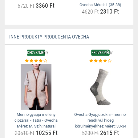
3360 Ft
6720 Ft
Ovecha Méret: L (35-38)
2310 Ft
4620 Ft
INNE PRODUKTY PRODUCENTA OVECHA
KEDVEZMÉNY
KEDVEZMÉNY
Merinó gyapjú mellény
Ovecha Gyapjú zokni - merinó,
cipzárral - Tatra - Ovecha
rendkívül hideg
Méret: M, Szín: natural
körülményekhez Méret: 33-34
10255 Ft
2615 Ft
20510 Ft
5230 Ft