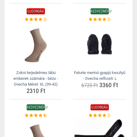
ÚJDONSÁG
KEDVEZMÉNY
Zokni terjedelmes lábú
Fekete merinó gyapjú kesztyű
emberek számára - bézs -
- Ovecha veľkosti: L
3360 Ft
Ovecha Méret: XL (39-42)
6720 Ft
2310 Ft
KEDVEZMÉNY
ÚJDONSÁG