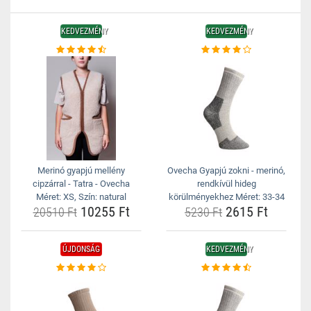
KEDVEZMÉNY
KEDVEZMÉNY
Merinó gyapjú mellény
Ovecha Gyapjú zokni - merinó,
cipzárral - Tatra - Ovecha
rendkívül hideg
Méret: XS, Szín: natural
körülményekhez Méret: 33-34
10255 Ft
2615 Ft
20510 Ft
5230 Ft
ÚJDONSÁG
KEDVEZMÉNY