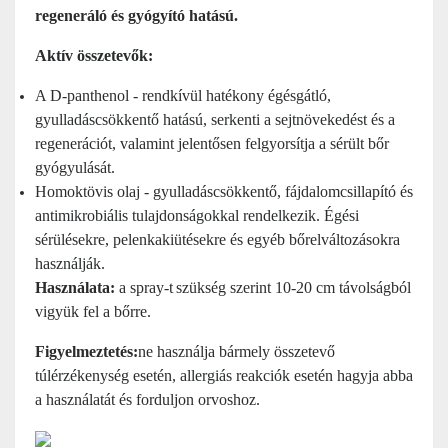
regeneráló és gyógyító hatású.
Aktív összetevők
:
A D-panthenol - rendkívül hatékony égésgátló,
gyulladáscsökkentő hatású, serkenti a sejtnövekedést és a
regenerációt, valamint jelentősen felgyorsítja a sérült bőr
gyógyulását.
Homoktövis olaj - gyulladáscsökkentő, fájdalomcsillapító és
antimikrobiális tulajdonságokkal rendelkezik. Égési
sérülésekre, pelenkakiütésekre és egyéb bőrelváltozásokra
használják.
Használata:
a spray-t
szükség szerint 10-20 cm távolságból
vigyük fel a bőrre.
Figyelmeztetés:
ne használja bármely összetevő
túlérzékenység esetén, allergiás reakciók esetén hagyja abba
a használatát és forduljon orvoshoz.