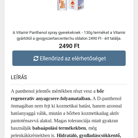
A Vitamir Panthenol spray gyerekeknek - 130g terméket a Vitamir
gyártótól a gyogyszertarcenter.hu oldalon 2490 Ft - ért találja.
2490 Ft
Ellenőrizd az elérhetőséget
LEÍRÁS
A panthenol jelentős mértékben részt vesz a
bőr
regeneratív anyagcsere-folyamataiban.
A D-panthenol
önmagában nem fejt ki kozmetikai hatást, hanem azonnal
hatóanyaggá válik, miután a bőrben kozmetikailag aktív
pantoténsavvá alakul. Magas toleranciája miatt gyakran
használják
babaápolási termékekben
, még
pelenkákkrémekben is.
Hidratáló, gyulladáscsökkentő,