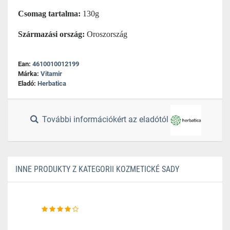
Csomag tartalma:
130g
Származási ország:
Oroszország
Ean:
4610010012199
Márka:
Vitamir
Eladó:
Herbatica
További információkért az eladótól
INNE PRODUKTY Z KATEGORII KOZMETICKÉ SADY