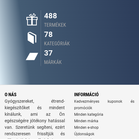
488
TERMÉKEK
78
KATEGÓRIÁK
37
MÁRKÁK
O NÁS
INFORMÁCIÓ
Gyógyszereket, étrend-
Kedvezményes kuponok és
kiegészítőket és mindent
promóciók
kínálunk, ami az Ön
Minden kategória
egészségére jótékony hatással
Minden márka
van. Szeretünk segíteni, ezért
Minden e-shop
rendszeresen frissítjük és
Újdonságok