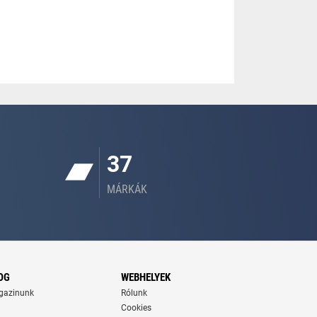
37
MÁRKÁK
OG
WEBHELYEK
gazinunk
Rólunk
Cookies