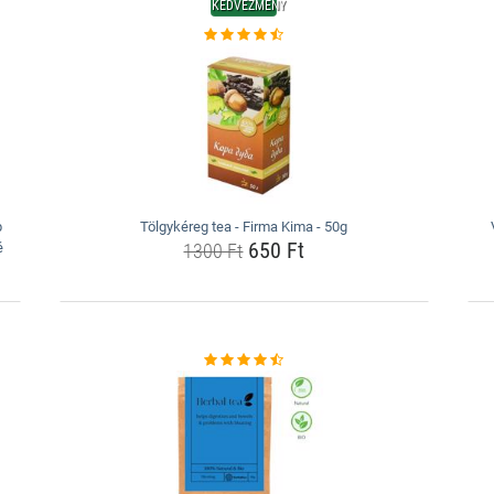
KEDVEZMÉNY
p
Tölgykéreg tea - Firma Kima - 50g
650 Ft
ě
1300 Ft