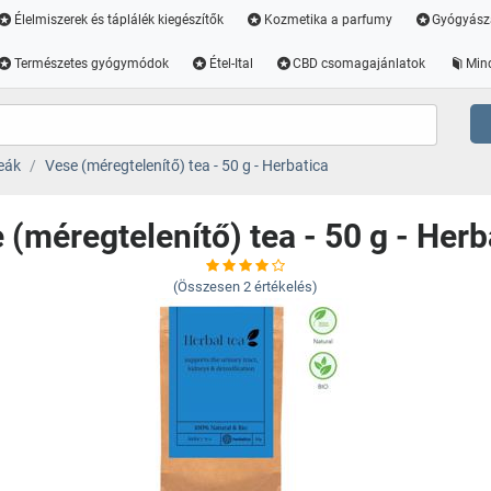
Élelmiszerek és táplálék kiegészítők
Kozmetika a parfumy
Gyógyász
Természetes gyógymódok
Étel-Ital
CBD csomagajánlatok
Min
eák
Vese (méregtelenítő) tea - 50 g - Herbatica
 (méregtelenítő) tea - 50 g - Herb
(Összesen
2
értékelés)