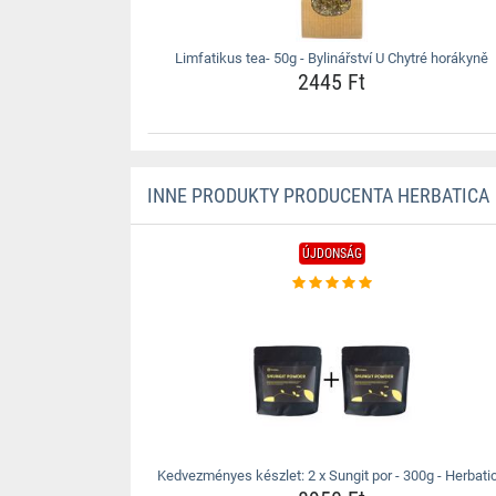
Limfatikus tea- 50g - Bylinářství U Chytré horákyně
2445 Ft
INNE PRODUKTY PRODUCENTA HERBATICA
ÚJDONSÁG
Kedvezményes készlet: 2 x Sungit por - 300g - Herbati