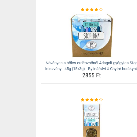
Növényes a bölcs erdésznőnél Adagolt gyógytea Sto
köszvény - 45g (15x3g) - Bylinářství U Chytré horákyn
2855 Ft