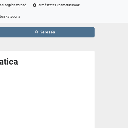
ati segédeszközö
Természetes kozmetikumok
den kategória
Keresés
atica