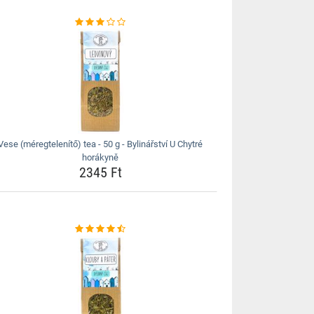
Vese (méregtelenítő) tea - 50 g - Bylinářství U Chytré
horákyně
2345 Ft