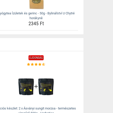
yógytea Ízületek és gerinc - 50g - Bylinářství U Chytré
horákyně
2345 Ft
ÚJDONSÁG
ciós készlet: 2 x Ásványi sungit morzsa - természetes