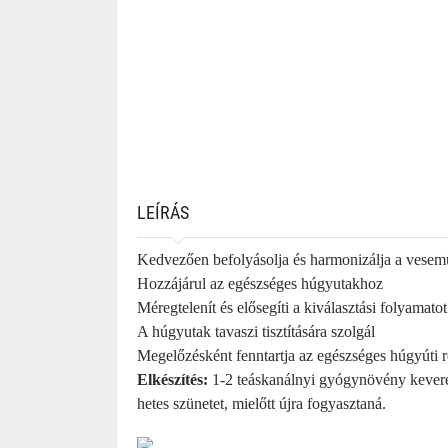
LEÍRÁS
Kedvezően befolyásolja és harmonizálja a vesem
Hozzájárul az egészséges húgyutakhoz
Méregtelenít és elősegíti a kiválasztási folyamatot
A húgyutak tavaszi tisztítására szolgál
Megelőzésként fenntartja az egészséges húgyúti r
Elkészítés:
1-2 teáskanálnyi gyógynövény keveréke
hetes szünetet, mielőtt újra fogyasztaná.