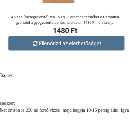
A Vese (méregtelenítő) tea - 50 g - Herbatica terméket a Herbatica
gyártótól a gyogyszertarcenter.hu oldalon 1480 Ft - ért találja.
1480 Ft
Ellenőrizd az elérhetőséget
űködést
endszert
t öntsön le 250 ml forró vízzel, majd hagyja 10-15 percig állni. Igya 