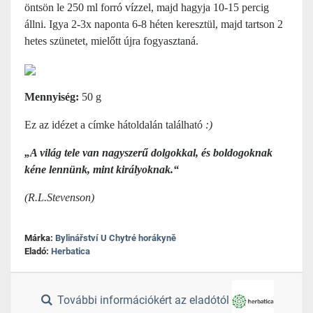
öntsön le 250 ml forró vízzel, majd hagyja 10-15 percig
állni. Igya 2-3x naponta 6-8 héten keresztül, majd tartson 2
hetes szünetet, mielőtt újra fogyasztaná.
Mennyiség:
50 g
Ez az idézet a címke hátoldalán található
:)
„A világ tele van nagyszerű dolgokkal, és boldogoknak
kéne lennünk, mint királyoknak.“
(R.L.Stevenson)
Márka:
Bylinářství U Chytré horákyně
Eladó:
Herbatica
További információkért az eladótól