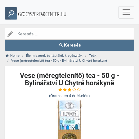
GYOGYSZERTARCENTER.HU
Keresés
Home
Élelmiszerek és táplálék kiegészítők
Teák
Vese (méregtelenítő) tea - 50 g - Bylinářství U Chytré horákyně
Vese (méregtelenítő) tea - 50 g -
Bylinářství U Chytré horákyně
(Összesen
4
értékelés)