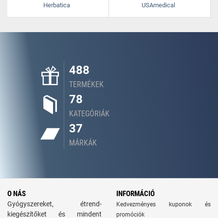
Herbatica
USAmedical
488
TERMÉKEK
78
KATEGÓRIÁK
37
MÁRKÁK
O NÁS
INFORMÁCIÓ
Gyógyszereket, étrend-
Kedvezményes kuponok és
kiegészítőket és mindent
promóciók