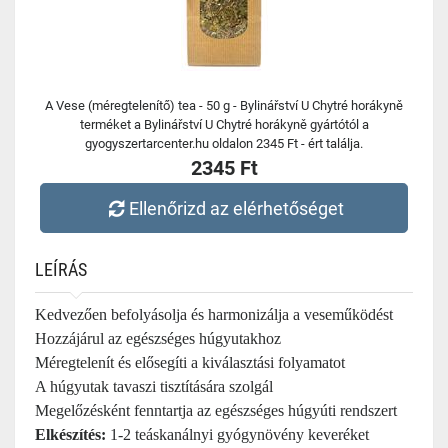
A Vese (méregtelenítő) tea - 50 g - Bylinářství U Chytré horákyně
terméket a Bylinářství U Chytré horákyně gyártótól a
gyogyszertarcenter.hu oldalon 2345 Ft - ért találja.
2345 Ft
Ellenőrizd az elérhetőséget
LEÍRÁS
Kedvezően befolyásolja és harmonizálja a veseműködést
Hozzájárul az egészséges húgyutakhoz
Méregtelenít és elősegíti a kiválasztási folyamatot
A húgyutak tavaszi tisztítására szolgál
Megelőzésként fenntartja az egészséges húgyúti rendszert
Elkészítés:
1-2 teáskanálnyi gyógynövény keveréket