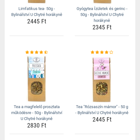
Limfatikus tea- 50g -
Gyógytea Ízületek és gerinc -
Bylinářství U Chytré horákyně
50g - Bylinářství U Chytré
2445 Ft
horákyně
2345 Ft
Tea a magfelelő prosztata
Tea "Rózsaszín mámor" - 50 g
működésre - 50g - Bylinářství
- Bylinářství U Chytré horákyně
2445 Ft
U Chytré horákyně
2830 Ft