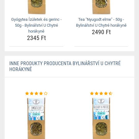
Gyógytea Ízületek és gerinc -
Tea "Nyugodt elme" - 50g -
50g - Bylinářství U Chytré
Bylinářství U Chytré horákyně
2490 Ft
horákyně
2345 Ft
INNE PRODUKTY PRODUCENTA BYLINÁŘSTVÍ U CHYTRÉ
HORÁKYNĚ