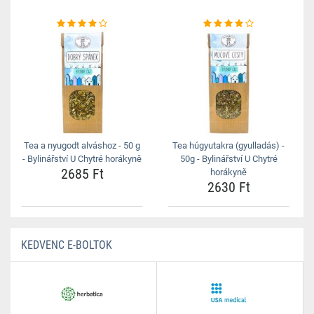
Tea a nyugodt alváshoz - 50 g
Tea húgyutakra (gyulladás) -
- Bylinářství U Chytré horákyně
50g - Bylinářství U Chytré
2685 Ft
horákyně
2630 Ft
KEDVENC E-BOLTOK