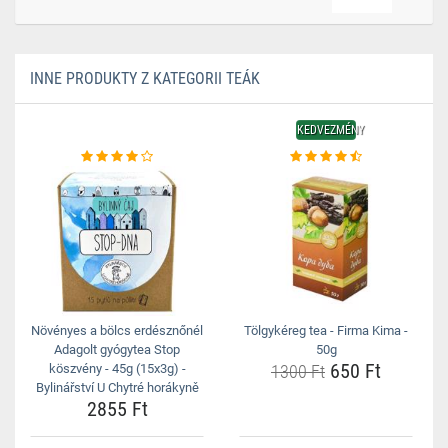
INNE PRODUKTY Z KATEGORII TEÁK
KEDVEZMÉNY
Növényes a bölcs erdésznőnél
Tölgykéreg tea - Firma Kima -
Adagolt gyógytea Stop
50g
650 Ft
köszvény - 45g (15x3g) -
1300 Ft
Bylinářství U Chytré horákyně
2855 Ft