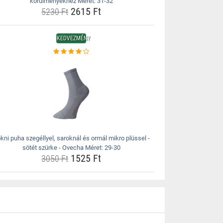
körülményekhez Méret: 31-32
2615 Ft
5230 Ft
KEDVEZMÉNY
kni puha szegéllyel, saroknál és orrnál mikro plüssel -
sötét szürke - Ovecha Méret: 29-30
1525 Ft
3050 Ft