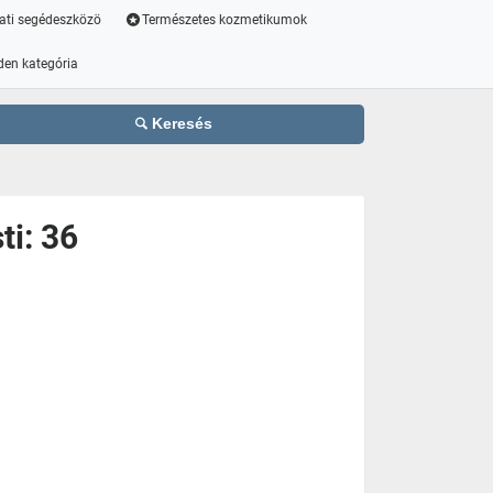
ati segédeszközö
Természetes kozmetikumok
den kategória
Keresés
ti: 36