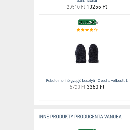
Szín: natural
10255 Ft
20510 Ft
KEDVEZMÉNY
Fekete merinó gyapjú kesztyű - Ovecha veľkosti: L
3360 Ft
6720 Ft
INNE PRODUKTY PRODUCENTA VANUBA