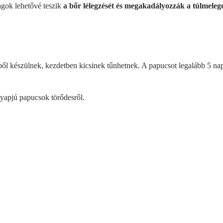
agok lehetővé teszik
a bőr lélegzését és megakadályozzák a túlmelege
l készülnek, kezdetben kicsinek tűnhetnek. A papucsot legalább 5 napi
yapjú papucsok törődesről.