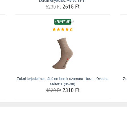
körülményekhez Méret: 33-34
2615 Ft
5230 Ft
KEDVEZMÉNY
Zokni terjedelmes lábú emberek számára - bézs - Ovecha
Zo
Méret: L (35-38)
2310 Ft
4620 Ft