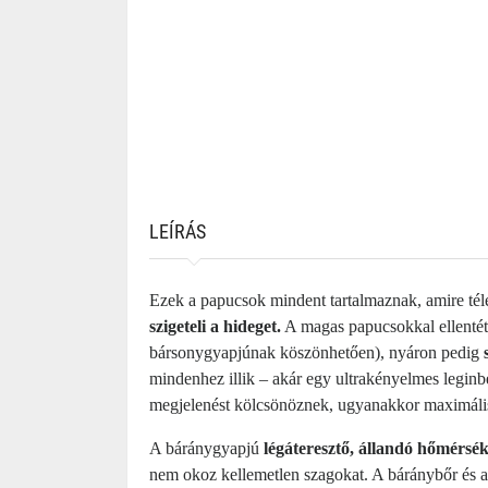
LEÍRÁS
Ezek a papucsok mindent tartalmaznak, amire tél
szigeteli a hideget.
A magas papucsokkal ellentétb
bársonygyapjúnak köszönhetően), nyáron pedig
mindenhez illik – akár egy ultrakényelmes leginb
megjelenést kölcsönöznek, ugyanakkor maximális
A báránygyapjú
légáteresztő, állandó hőmérsékl
nem okoz kellemetlen szagokat. A báránybőr és a 