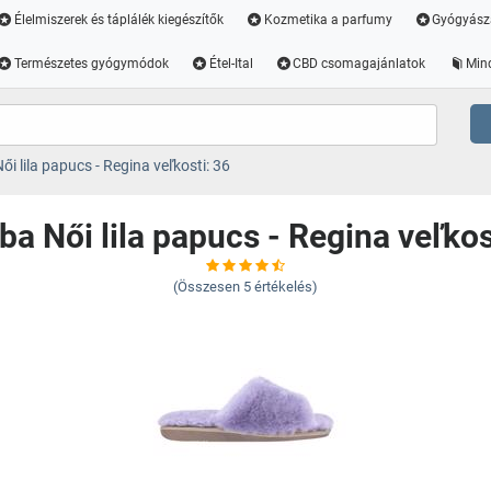
Élelmiszerek és táplálék kiegészítők
Kozmetika a parfumy
Gyógyász
Természetes gyógymódok
Étel-Ital
CBD csomagajánlatok
Min
i lila papucs - Regina veľkosti: 36
a Női lila papucs - Regina veľkos
(Összesen
5
értékelés)