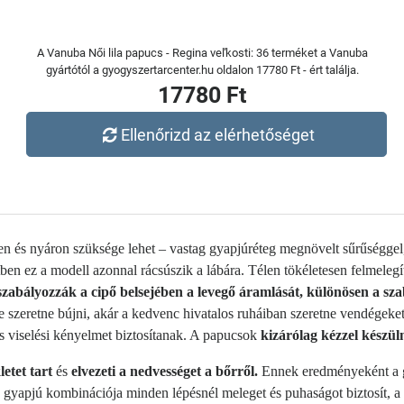
A Vanuba Női lila papucs - Regina veľkosti: 36 terméket a Vanuba
gyártótól a gyogyszertarcenter.hu oldalon 17780 Ft - ért találja.
17780 Ft
Ellenőrizd az elérhetőséget
en és nyáron szüksége lehet – vastag gyapjúréteg megnövelt sűrűséggel
en ez a modell azonnal rácsúszik a lábára. Télen tökéletesen felmelegít
szabályozzák a cipő belsejében a levegő áramlását, különösen a s
e szeretne bújni, akár a kedvenc hivatalos ruháiban szeretne vendégeke
 viselési kényelmet biztosítanak. A papucsok
kizárólag kézzel készül
etet tart
és
elvezeti a nedvességet a bőrről.
Ennek eredményeként a gy
gyapjú kombinációja minden lépésnél meleget és puhaságot biztosít, a 