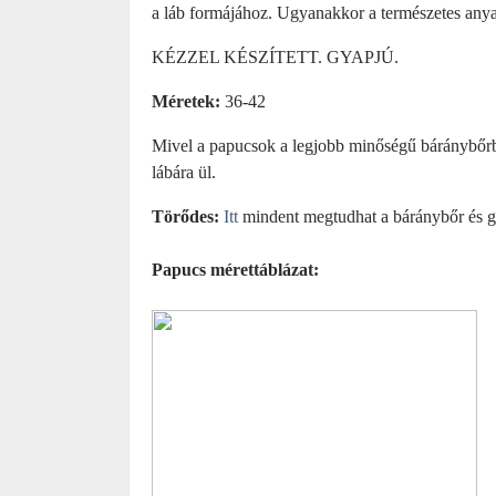
a láb formájához. Ugyanakkor a természetes any
KÉZZEL KÉSZÍTETT. GYAPJÚ.
Méretek:
36-42
Mivel a papucsok a legjobb minőségű báránybőrbő
lábára ül.
Törődes:
Itt
 mindent megtudhat a báránybőr és g
Papucs mérettáblázat: