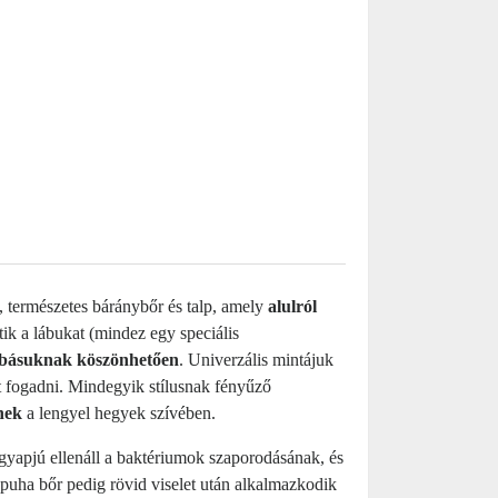
, természetes báránybőr és talp, amely
alulról
ik a lábukat (mindez egy speciális
zabásuknak köszönhetően
. Univerzális mintájuk
t fogadni. Mindegyik stílusnak fényűző
nek
a lengyel hegyek szívében.
apjú ellenáll a baktériumok szaporodásának, és
puha bőr pedig rövid viselet után alkalmazkodik