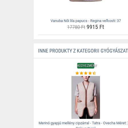
Vanuba Női lila papucs - Regina veľkosti: 37
9915 Ft
17780 Ft
INNE PRODUKTY Z KATEGORII GYÓGYÁSZA
KEDVEZMÉNY
Merinó gyapjú mellény cipzárral - Tatra - Ovecha Méret: