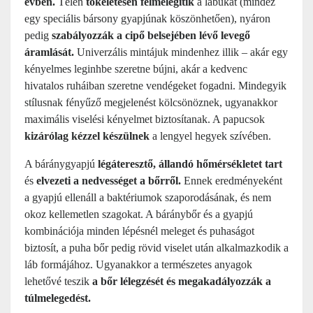
évben.
Télen
tökéletesen felmelegítik
a lábukat (mindez
egy speciális bársony gyapjúnak köszönhetően), nyáron
pedig
szabályozzák a cipő belsejében lévő levegő
áramlását.
Univerzális mintájuk mindenhez illik – akár egy
kényelmes leginhbe szeretne bújni, akár a kedvenc
hivatalos ruháiban szeretne vendégeket fogadni. Mindegyik
stílusnak fényűző megjelenést kölcsönöznek, ugyanakkor
maximális viselési kényelmet biztosítanak. A papucsok
kizárólag kézzel készülnek
a lengyel hegyek szívében.
A báránygyapjú
légáteresztő, állandó hőmérsékletet tart
és
elvezeti a nedvességet a bőrről.
Ennek eredményeként
a gyapjú ellenáll a baktériumok szaporodásának, és nem
okoz kellemetlen szagokat. A báránybőr és a gyapjú
kombinációja minden lépésnél meleget és puhaságot
biztosít, a puha bőr pedig rövid viselet után alkalmazkodik a
láb formájához. Ugyanakkor a természetes anyagok
lehetővé teszik
a bőr lélegzését és megakadályozzák a
túlmelegedést.