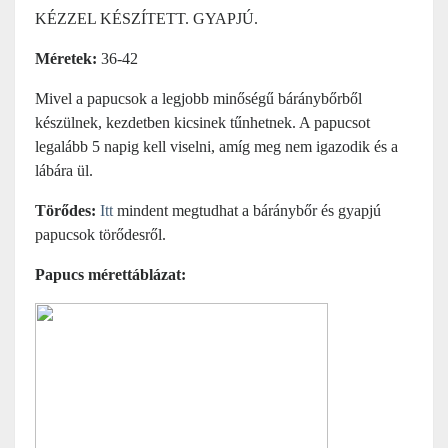
KÉZZEL KÉSZÍTETT. GYAPJÚ.
Méretek:
36-42
Mivel a papucsok a legjobb minőségű báránybőrből
készülnek, kezdetben kicsinek tűnhetnek. A papucsot
legalább 5 napig kell viselni, amíg meg nem igazodik és a
lábára ül.
Törődes:
Itt
mindent megtudhat a báránybőr és gyapjú
papucsok törődesről.
Papucs mérettáblázat: