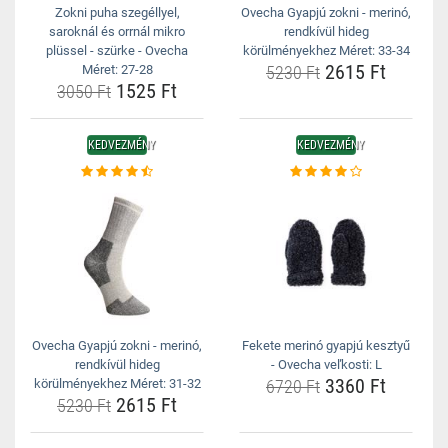
Zokni puha szegéllyel,
Ovecha Gyapjú zokni - merinó,
saroknál és orrnál mikro
rendkívül hideg
plüssel - szürke - Ovecha
körülményekhez Méret: 33-34
2615 Ft
Méret: 27-28
5230 Ft
1525 Ft
3050 Ft
KEDVEZMÉNY
KEDVEZMÉNY
Ovecha Gyapjú zokni - merinó,
Fekete merinó gyapjú kesztyű
rendkívül hideg
- Ovecha veľkosti: L
3360 Ft
körülményekhez Méret: 31-32
6720 Ft
2615 Ft
5230 Ft