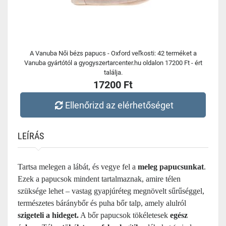
A Vanuba Női bézs papucs - Oxford veľkosti: 42 terméket a
Vanuba gyártótól a gyogyszertarcenter.hu oldalon 17200 Ft - ért
találja.
17200 Ft
Ellenőrizd az elérhetőséget
LEÍRÁS
Tartsa melegen a lábát, és vegye fel a
meleg papucsunkat
.
Ezek a papucsok mindent tartalmaznak, amire télen
szüksége lehet – vastag gyapjúréteg megnövelt sűrűséggel,
természetes báránybőr és puha bőr talp, amely alulról
szigeteli a hideget.
A bőr papucsok tökéletesek
egész