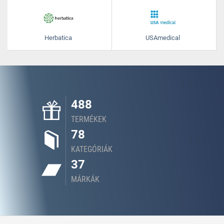
Herbatica
USAmedical
488
TERMÉKEK
78
KATEGÓRIÁK
37
MÁRKÁK