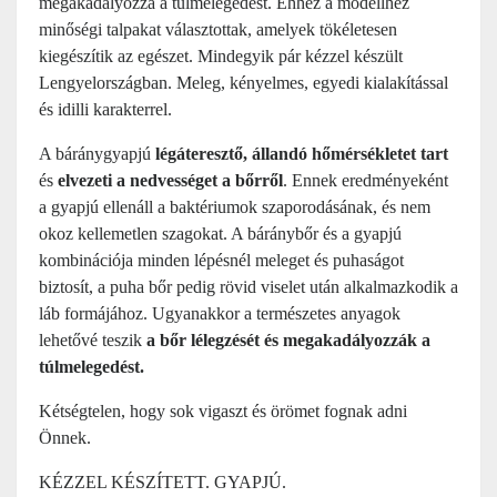
megakadályozza a túlmelegedést. Ehhez a modellhez
minőségi talpakat választottak, amelyek tökéletesen
kiegészítik az egészet. Mindegyik pár kézzel készült
Lengyelországban. Meleg, kényelmes, egyedi kialakítással
és idilli karakterrel.
A báránygyapjú
légáteresztő, állandó hőmérsékletet tart
és
elvezeti a nedvességet a bőrről
. Ennek eredményeként
a gyapjú ellenáll a baktériumok szaporodásának, és nem
okoz kellemetlen szagokat. A báránybőr és a gyapjú
kombinációja minden lépésnél meleget és puhaságot
biztosít, a puha bőr pedig rövid viselet után alkalmazkodik a
láb formájához. Ugyanakkor a természetes anyagok
lehetővé teszik
a bőr lélegzését és megakadályozzák a
túlmelegedést.
Kétségtelen, hogy sok vigaszt és örömet fognak adni
Önnek.
KÉZZEL KÉSZÍTETT. GYAPJÚ.