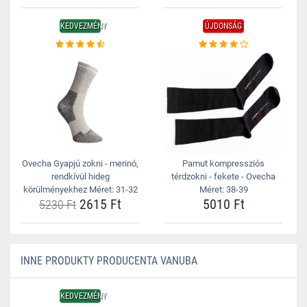
KEDVEZMÉNY
ÚJDONSÁG
Ovecha Gyapjú zokni - merinó,
Pamut kompressziós
rendkívül hideg
térdzokni - fekete - Ovecha
körülményekhez Méret: 31-32
Méret: 38-39
2615 Ft
5010 Ft
5230 Ft
INNE PRODUKTY PRODUCENTA VANUBA
KEDVEZMÉNY