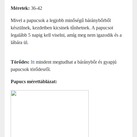
Méretek:
36-42
Mivel a papucsok a legjobb minőségű báránybőrből
készülnek, kezdetben kicsinek tűnhetnek. A papucsot
legalább 5 napig kell viselni, amíg meg nem igazodik és a
lábára ül.
Törődes:
Itt
mindent megtudhat a báránybőr és gyapjú
papucsok törődesről.
Papucs mérettáblázat: