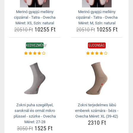
Merinó gyapjú mellény
Merinó gyapjú mellény
cipzárral - Tatra - Ovecha
cipzárral - Tatra - Ovecha
Méret: XS, Szín: natural
Méret: M, Szín: natural
10255 Ft
10255 Ft
20510 Ft
20510 Ft
KEDVEZMÉNY
ÚJDONSÁG
Zokni puha szegéllyel,
Zokni terjedelmes lábú
saroknál és orrnál mikro
emberek számára - bézs -
plüssel - szürke - Ovecha
Ovecha Méret: XL (39-42)
2310 Ft
Méret: 27-28
1525 Ft
3050 Ft