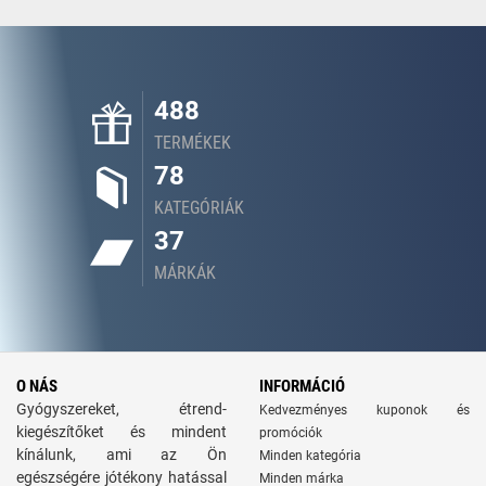
488
TERMÉKEK
78
KATEGÓRIÁK
37
MÁRKÁK
O NÁS
INFORMÁCIÓ
Gyógyszereket, étrend-
Kedvezményes kuponok és
kiegészítőket és mindent
promóciók
kínálunk, ami az Ön
Minden kategória
egészségére jótékony hatással
Minden márka