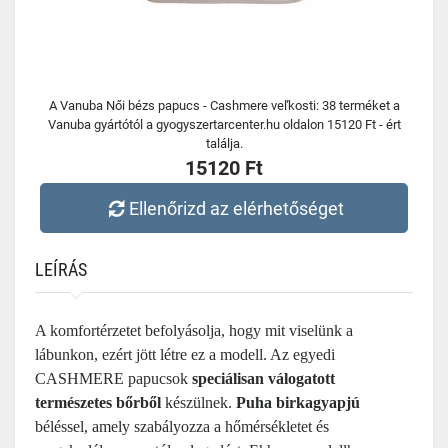
A Vanuba Női bézs papucs - Cashmere veľkosti: 38 terméket a
Vanuba gyártótól a gyogyszertarcenter.hu oldalon 15120 Ft - ért
találja.
15120 Ft
Ellenőrizd az elérhetőséget
LEÍRÁS
A komfortérzetet befolyásolja, hogy mit viselünk a
lábunkon, ezért jött létre ez a modell. Az egyedi
CASHMERE papucsok
speciálisan válogatott
természetes bőrből
készülnek.
Puha birkagyapjú
béléssel, amely szabályozza a hőmérsékletet és