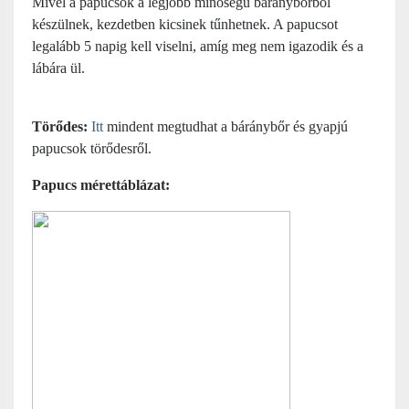
Mivel a papucsok a legjobb minőségű báránybőrből
készülnek, kezdetben kicsinek tűnhetnek. A papucsot
legalább 5 napig kell viselni, amíg meg nem igazodik és a
lábára ül.
Törődes:
Itt
mindent megtudhat a báránybőr és gyapjú
papucsok törődesről.
Papucs mérettáblázat: