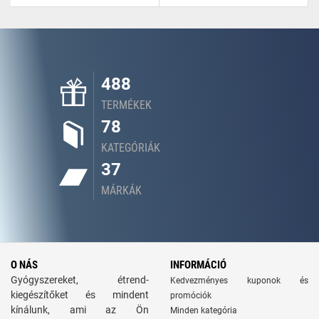
488
TERMÉKEK
78
KATEGÓRIÁK
37
MÁRKÁK
O NÁS
INFORMÁCIÓ
Gyógyszereket, étrend-
Kedvezményes kuponok és
kiegészítőket és mindent
promóciók
kínálunk, ami az Ön
Minden kategória