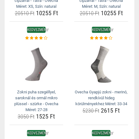
cipzárral - Tatra - Ovecha
cipzárral - Tatra - Ovecha
Méret: XS, Szín: natural
Méret: M, Szín: natural
10255 Ft
10255 Ft
20510 Ft
20510 Ft
KEDVEZMÉNY
KEDVEZMÉNY
Zokni puha szegéllyel,
Ovecha Gyapjú zokni - merinó,
saroknál és orrnál mikro
rendkívül hideg
plüssel - szürke - Ovecha
körülményekhez Méret: 33-34
2615 Ft
Méret: 27-28
5230 Ft
1525 Ft
3050 Ft
KEDVEZMÉNY
KEDVEZMÉNY