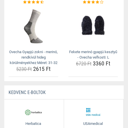
Ovecha Gyapjú zokni - merinó,
Fekete merinó gyapjú kesztyű
rendkívül hideg
- Ovecha veľkosti: L
3360 Ft
körülményekhez Méret: 31-32
6720 Ft
2615 Ft
5230 Ft
KEDVENC E-BOLTOK
Herbatica
USAmedical