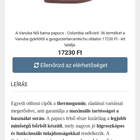
A Vanuba Női barna papucs - Columbia veľkosti: 36 terméket a
Vanuba gyártótól a gyogyszertarcenter.hu oldalon 17230 Ft - ért
találja.
17230 Ft
Ellenőrizd az elérhetőséget
LEÍRÁS
Egyedi otthoni cipők a
thermogumin
, ráadásul varrással
megerősítve, ami garantálja a
maximális tartósságot a
használat során.
A papucs felső része kizárólag a
legjobb
minőségű bőrből készült
, mely nagyon jó
higroszkópos
és funkcionális tulajdonságokkal
rendelkezik. A