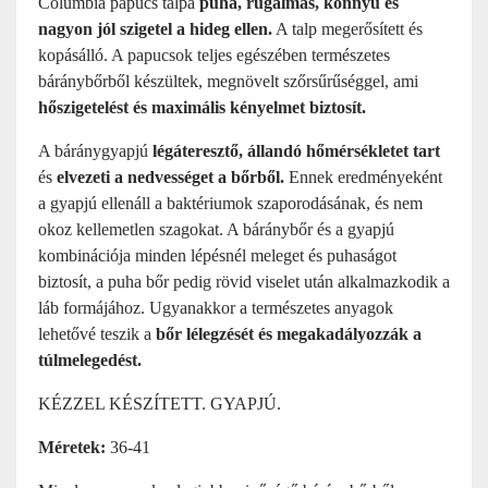
Columbia papucs talpa
puha, rugalmas, könnyű és
nagyon jól szigetel a hideg ellen.
A talp megerősített és
kopásálló. A papucsok teljes egészében természetes
báránybőrből készültek, megnövelt szőrsűrűséggel, ami
hőszigetelést és maximális kényelmet biztosít.
A báránygyapjú
légáteresztő, állandó hőmérsékletet tart
és
elvezeti a nedvességet a bőrből.
Ennek eredményeként
a gyapjú ellenáll a baktériumok szaporodásának, és nem
okoz kellemetlen szagokat. A báránybőr és a gyapjú
kombinációja minden lépésnél meleget és puhaságot
biztosít, a puha bőr pedig rövid viselet után alkalmazkodik a
láb formájához. Ugyanakkor a természetes anyagok
lehetővé teszik a
bőr lélegzését és megakadályozzák a
túlmelegedést.
KÉZZEL KÉSZÍTETT. GYAPJÚ.
Méretek:
36-41