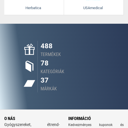
Herbatica
USAmedical
488
TERMÉKEK
78
KATEGÓRIÁK
37
MÁRKÁK
O NÁS
INFORMÁCIÓ
Gyógyszereket, étrend-
Kedvezményes kuponok és