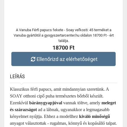
A Vanuba Férfi papucs fekete - Soay veľkosti: 45 terméket a
Vanuba gyártótól a gyogyszertarcenter.hu oldalon 18700 Ft - ért
találja.
18700 Ft
Ellenőrizd az elérhetőséget
LEÍRÁS
Klasszikus férfi papucs, amit mindannyian szeretünk. A
SOAY otthoni cipő puha természetes bőrből készült.
Ezenkívül
báránygyapjúval
vannak töltve, amely
meleget
és szárazságot
ad a lábnak, ugyanakkor a legmagasabb
kényelmet nyújtja. Ehhez a modellhez
kiváló minőségű
anyagot választottak - rugalmas, könnyű és kopásálló talpat.