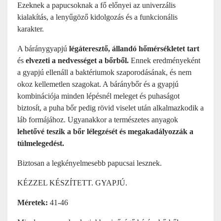
Ezeknek a papucsoknak a fő előnyei az univerzális
kialakítás, a lenyűgöző kidolgozás és a funkcionális
karakter.
A báránygyapjú
légáteresztő, állandó hőmérsékletet tart
és
elvezeti a nedvességet a bőrből.
Ennek eredményeként
a gyapjú ellenáll a baktériumok szaporodásának, és nem
okoz kellemetlen szagokat. A báránybőr és a gyapjú
kombinációja minden lépésnél meleget és puhaságot
biztosít, a puha bőr pedig rövid viselet után alkalmazkodik a
láb formájához. Ugyanakkor a természetes anyagok
lehetővé teszik a bőr lélegzését és megakadályozzák a
túlmelegedést.
Biztosan a legkényelmesebb papucsai lesznek.
KÉZZEL KÉSZÍTETT. GYAPJÚ.
Méretek:
41-46