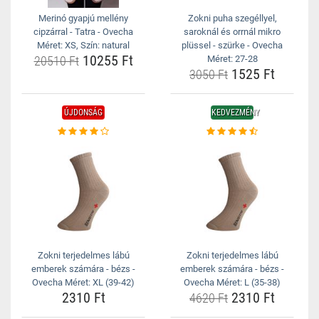
Merinó gyapjú mellény
Zokni puha szegéllyel,
cipzárral - Tatra - Ovecha
saroknál és orrnál mikro
Méret: XS, Szín: natural
plüssel - szürke - Ovecha
10255 Ft
20510 Ft
Méret: 27-28
1525 Ft
3050 Ft
ÚJDONSÁG
KEDVEZMÉNY
Zokni terjedelmes lábú
Zokni terjedelmes lábú
emberek számára - bézs -
emberek számára - bézs -
Ovecha Méret: XL (39-42)
Ovecha Méret: L (35-38)
2310 Ft
2310 Ft
4620 Ft