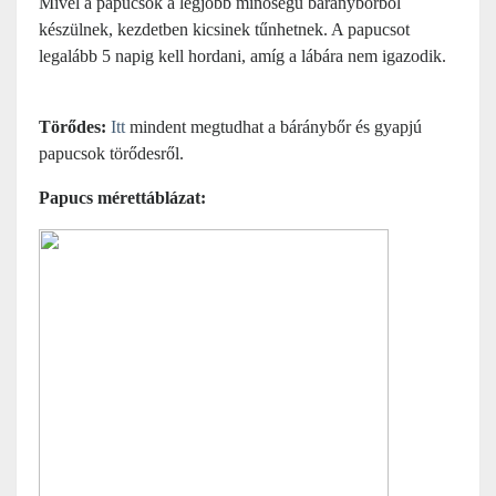
Mivel a papucsok a legjobb minőségű báránybőrből
készülnek, kezdetben kicsinek tűnhetnek. A papucsot
legalább 5 napig kell hordani, amíg a lábára nem igazodik.
Törődes:
Itt
mindent megtudhat a báránybőr és gyapjú
papucsok törődesről.
Papucs mérettáblázat: