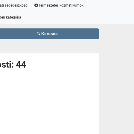
ati segédeszközö
Természetes kozmetikumok
den kategória
Keresés
sti: 44