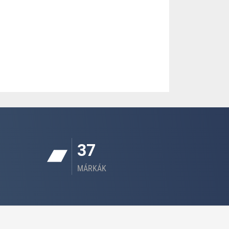
37
MÁRKÁK