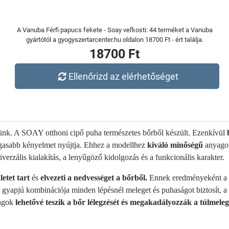
A Vanuba Férfi papucs fekete - Soay veľkosti: 44 terméket a Vanuba
gyártótól a gyogyszertarcenter.hu oldalon 18700 Ft - ért találja.
18700 Ft
Ellenőrizd az elérhetőséget
tünk. A SOAY otthoni cipő puha természetes bőrből készült. Ezenkívül
gasabb kényelmet nyújtja. Ehhez a modellhez
kiváló minőségű
anyagot
verzális kialakítás, a lenyűgöző kidolgozás és a funkcionális karakter.
etet tart
és
elvezeti a nedvességet a bőrből.
Ennek eredményeként a g
gyapjú kombinációja minden lépésnél meleget és puhaságot biztosít, a 
yagok
lehetővé teszik a bőr lélegzését és megakadályozzák a túlmeleg