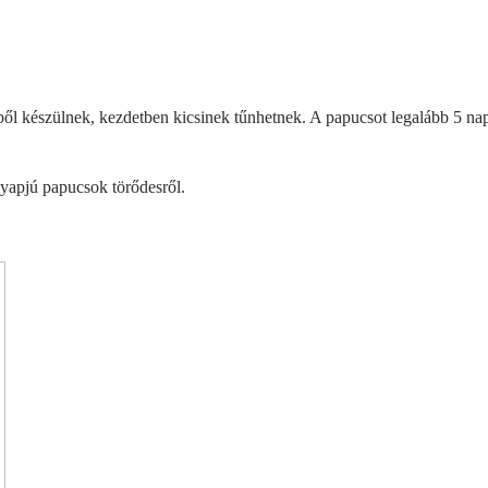
l készülnek, kezdetben kicsinek tűnhetnek. A papucsot legalább 5 napi
yapjú papucsok törődesről.