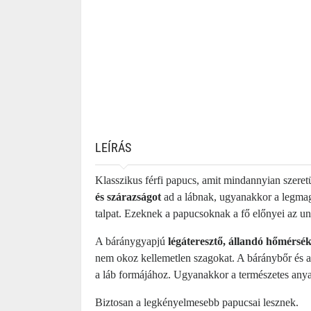
LEÍRÁS
Klasszikus férfi papucs, amit mindannyian szere
és szárazságot
ad a lábnak, ugyanakkor a legma
talpat. Ezeknek a papucsoknak a fő előnyei az uni
A báránygyapjú
légáteresztő, állandó hőmérsékl
nem okoz kellemetlen szagokat. A báránybőr és a 
a láb formájához. Ugyanakkor a természetes an
Biztosan a legkényelmesebb papucsai lesznek.