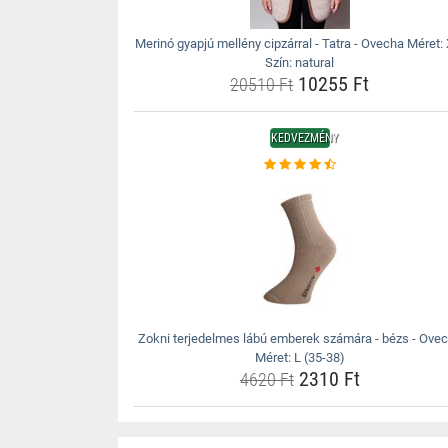
Merinó gyapjú mellény cipzárral - Tatra - Ovecha Méret:
Szín: natural
10255 Ft
20510 Ft
KEDVEZMÉNY
Zokni terjedelmes lábú emberek számára - bézs - Ove
Méret: L (35-38)
2310 Ft
4620 Ft