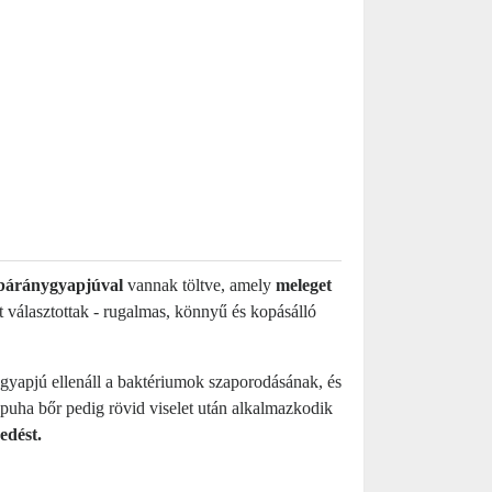
báránygyapjúval
vannak töltve, amely
meleget
 választottak - rugalmas, könnyű és kopásálló
yapjú ellenáll a baktériumok szaporodásának, és
puha bőr pedig rövid viselet után alkalmazkodik
edést.