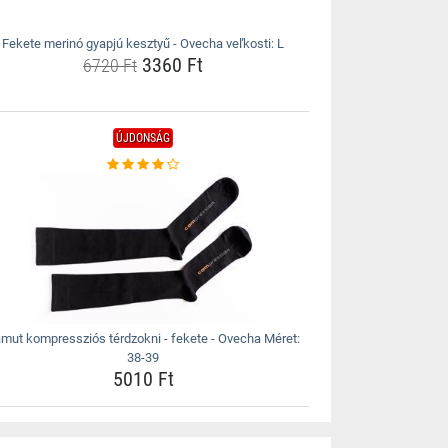
Fekete merinó gyapjú kesztyű - Ovecha veľkosti: L
3360 Ft
6720 Ft
ÚJDONSÁG
mut kompressziós térdzokni - fekete - Ovecha Méret:
38-39
5010 Ft