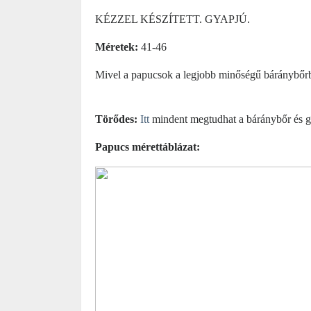
KÉZZEL KÉSZÍTETT. GYAPJÚ.
Méretek:
41-46
Mivel a papucsok a legjobb minőségű báránybőrbő
Törődes:
Itt
mindent megtudhat a báránybőr és g
Papucs mérettáblázat: