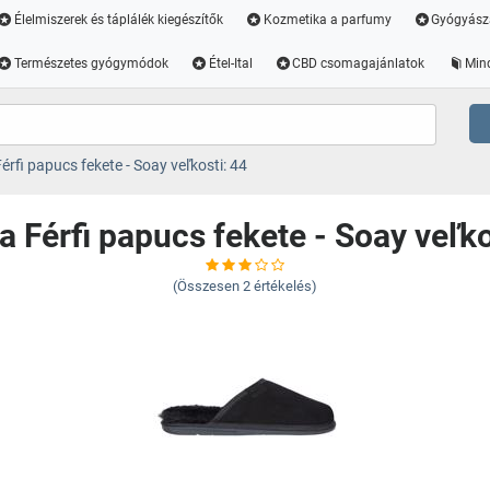
Élelmiszerek és táplálék kiegészítők
Kozmetika a parfumy
Gyógyász
Természetes gyógymódok
Étel-Ital
CBD csomagajánlatok
Min
rfi papucs fekete - Soay veľkosti: 44
 Férfi papucs fekete - Soay veľko
(Összesen
2
értékelés)