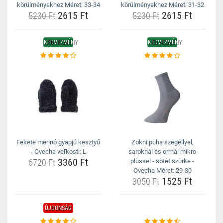
körülményekhez Méret: 33-34
körülményekhez Méret: 31-32
2615 Ft
2615 Ft
5230 Ft
5230 Ft
KEDVEZMÉNY
KEDVEZMÉNY
Fekete merinó gyapjú kesztyű
Zokni puha szegéllyel,
- Ovecha veľkosti: L
saroknál és orrnál mikro
3360 Ft
6720 Ft
plüssel - sötét szürke -
Ovecha Méret: 29-30
1525 Ft
3050 Ft
ÚJDONSÁG