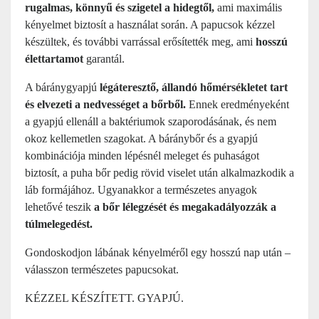
rugalmas, könnyű és szigetel a hidegtől,
ami maximális
kényelmet biztosít a használat során. A papucsok kézzel
készültek, és további varrással erősítették meg, ami
hosszú
élettartamot
garantál.
A báránygyapjú
légáteresztő, állandó hőmérsékletet tart
és elvezeti a nedvességet a bőrből.
Ennek eredményeként
a gyapjú ellenáll a baktériumok szaporodásának, és nem
okoz kellemetlen szagokat. A báránybőr és a gyapjú
kombinációja minden lépésnél meleget és puhaságot
biztosít, a puha bőr pedig rövid viselet után alkalmazkodik a
láb formájához. Ugyanakkor a természetes anyagok
lehetővé teszik
a bőr lélegzését és megakadályozzák a
túlmelegedést.
Gondoskodjon lábának kényelméről egy hosszú nap után –
válasszon természetes papucsokat.
KÉZZEL KÉSZÍTETT. GYAPJÚ.