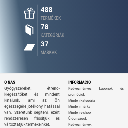
488
TERMÉKEK
78
KATEGÓRIÁK
37
MÁRKÁK
O NÁS
INFORMÁCIÓ
Gyógyszereket, étrend-
Kedvezményes kuponok és
kiegészítőket és mindent
promóciók
kínálunk, ami az Ön
Minden kategória
egészségére jótékony hatással
Minden márka
van. Szeretünk segíteni, ezért
Minden e-shop
rendszeresen frissítjük és
Újdonságok
változtatjuk termékeinket.
Kedvezmények