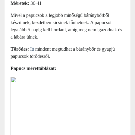
Méretek:
36-41
Mivel a papucsok a legjobb minőségű báránybőrből
készülnek, kezdetben kicsinek tűnhetnek. A papucsot
legalább 5 napig kell hordani, amíg meg nem igazodnak és
a lábára ülnek.
Törődes:
Itt
mindent megtudhat a báránybőr és gyapjú
papucsok törődesről.
Papucs mérettáblázat: