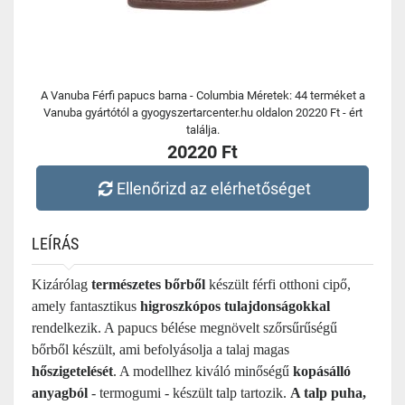
A Vanuba Férfi papucs barna - Columbia Méretek: 44 terméket a
Vanuba gyártótól a gyogyszertarcenter.hu oldalon 20220 Ft - ért
találja.
20220 Ft
Ellenőrizd az elérhetőséget
LEÍRÁS
Kizárólag
természetes bőrből
készült férfi otthoni cipő,
amely fantasztikus
higroszkópos tulajdonságokkal
rendelkezik. A papucs bélése megnövelt szőrsűrűségű
bőrből készült, ami befolyásolja a talaj magas
hőszigetelését
. A modellhez kiváló minőségű
kopásálló
anyagból
- termogumi - készült talp tartozik.
A talp puha,