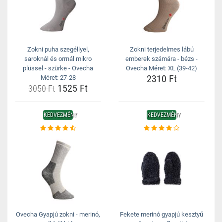
Zokni puha szegéllyel,
Zokni terjedelmes lábú
saroknál és orrnál mikro
emberek számára - bézs -
plüssel - szürke - Ovecha
Ovecha Méret: XL (39-42)
2310 Ft
Méret: 27-28
1525 Ft
3050 Ft
KEDVEZMÉNY
KEDVEZMÉNY
Ovecha Gyapjú zokni - merinó,
Fekete merinó gyapjú kesztyű