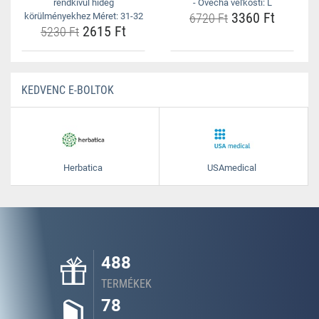
rendkívül hideg
- Ovecha veľkosti: L
3360 Ft
körülményekhez Méret: 31-32
6720 Ft
2615 Ft
5230 Ft
KEDVENC E-BOLTOK
Herbatica
USAmedical
488
TERMÉKEK
78