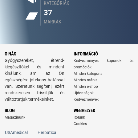
KATEGÓRIÁK
37
MÁRKÁK
O NÁS
INFORMÁCIÓ
Gyógyszereket, étrend-
Kedvezményes kuponok és
kiegészítőket és mindent
promóciók
kínálunk, ami az Ön
Minden kategória
egészségére jótékony hatással
Minden márka
van. Szeretünk segíteni, ezért
Minden e-shop
rendszeresen frissítjük és
Újdonságok
változtatjuk termékeinket.
Kedvezmények
BLOG
WEBHELYEK
Magazinunk
Rólunk
Cookies
USAmedical
Herbatica