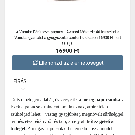
A Vanuba Férfi bézs papucs - Awassi Méretek: 46 terméket a
Vanuba gyártótól a gyogyszertarcenter.hu oldalon 16900 Ft - ért
találja.
16900 Ft
Ellenőrizd az elérhetőséget
LEÍRÁS
Tartsa melegen a lábát, és vegye fel a
meleg papucsunkat.
Ezek a papucsok mindent tartalmaznak, amire télen
szükséged lehet – vastag gyapjúréteg megnövelt sűrűséggel,
természetes báránybőr és talp, amely alulról
szigeteli a
hideget.
A magas papucsokkal ellentétben ez a modell