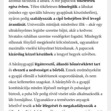
azonnal rácsúszik a lábára. A bőr papucsok
tökéletesek
egész évben.
Télen tökéletesen
felmelegítik
a lábukat
(mindez egy speciális bársony gyapjúnak köszönhetően),
nyáron pedig
szabályozzák a cipő belsejében lévő levegő
áramlását.
Univerzális mintájuk mindenhez illik – akár egy
ultrakényelmes leginbe szeretne bújni, akár a kedvenc
hivatalos ruháiban szeretne vendégeket fogadni. Mindegyik
stílusnak fényűző megjelenést kölcsönöznek, ugyanakkor
maximális viselési kényelmet biztosítanak. A papucsok
kizárólag kézzel készülnek
a lengyel hegyek szívében.
A báránygyapjú
légáteresztő, állandó hőmérsékletet tart
és
elvezeti a nedvességet a bőrből.
Ennek eredményeként
a gyapjú ellenáll a baktériumok szaporodásának, és nem
okoz kellemetlen szagokat. A báránybőr és a gyapjú
kombinációja minden lépésnél meleget és puhaságot
biztosít, a puha bőr pedig rövid viselet után alkalmazkodik a
láb formájához. Ugyanakkor a természetes anyagok
lehetővé teszik
a bőr lélegzését és megakadályozzák a