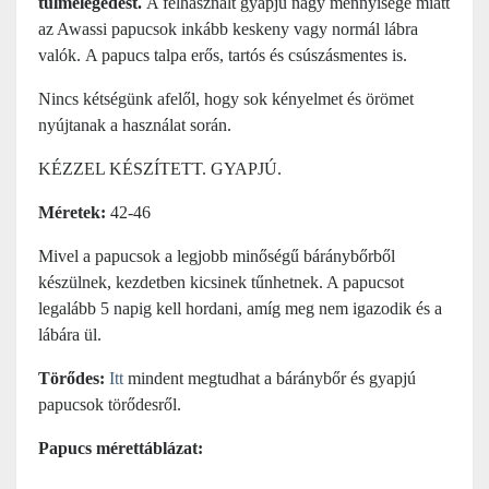
túlmelegedést.
A felhasznált gyapjú nagy mennyisége miatt
az Awassi papucsok inkább keskeny vagy normál lábra
valók. A papucs talpa erős, tartós és csúszásmentes is.
Nincs kétségünk afelől, hogy sok kényelmet és örömet
nyújtanak a használat során.
KÉZZEL KÉSZÍTETT. GYAPJÚ.
Méretek:
42-46
Mivel a papucsok a legjobb minőségű báránybőrből
készülnek, kezdetben kicsinek tűnhetnek. A papucsot
legalább 5 napig kell hordani, amíg meg nem igazodik és a
lábára ül.
Törődes:
Itt
mindent megtudhat a báránybőr és gyapjú
papucsok törődesről.
Papucs mérettáblázat: