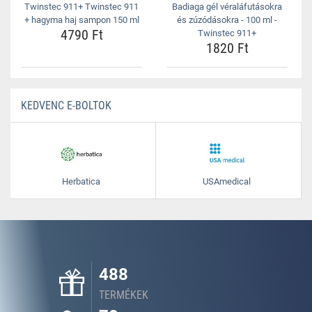
Twinstec 911+ Twinstec 911
Badiaga gél véraláfutásokra
+ hagyma haj sampon 150 ml
és zúzódásokra - 100 ml -
4790 Ft
Twinstec 911+
1820 Ft
KEDVENC E-BOLTOK
Herbatica
USAmedical
488
TERMÉKEK