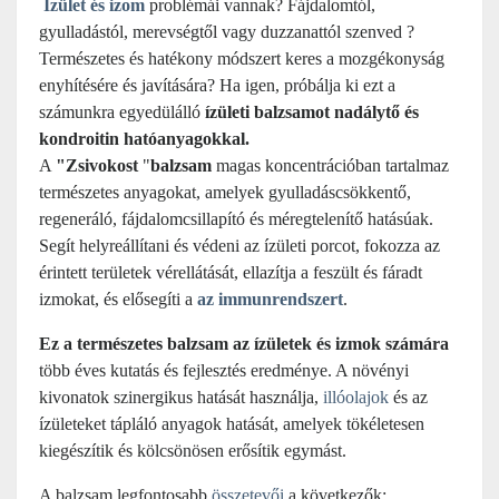
Ízület és izom
problémái vannak? Fájdalomtól,
gyulladástól, merevségtől vagy duzzanattól szenved ?
Természetes és hatékony módszert keres a mozgékonyság
enyhítésére és javítására? Ha igen, próbálja ki ezt a
számunkra egyedülálló
ízületi balzsamot n
adálytő
és
kondroitin hatóanyagokkal.
A
"Zsivokost
"
balzsam
magas koncentrációban tartalmaz
természetes anyagokat, amelyek gyulladáscsökkentő,
regeneráló, fájdalomcsillapító és méregtelenítő hatásúak.
Segít helyreállítani és védeni az ízületi porcot, fokozza az
érintett területek vérellátását, ellazítja a feszült és fáradt
izmokat, és elősegíti a
az immunrendszert
.
Ez a természetes balzsam az ízületek és izmok számára
több éves kutatás és fejlesztés eredménye. A növényi
kivonatok szinergikus hatását használja,
illóolajok
és az
ízületeket tápláló anyagok hatását, amelyek tökéletesen
kiegészítik és kölcsönösen erősítik egymást.
A balzsam legfontosabb
összetevői
a következők: