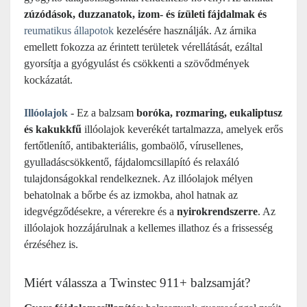
zúzódások, duzzanatok, izom- és ízületi fájdalmak és
reumatikus állapotok
kezelésére használják. Az árnika
emellett fokozza az érintett területek vérellátását, ezáltal
gyorsítja a gyógyulást és csökkenti a szövődmények
kockázatát.
Illóolajok
- Ez a balzsam
boróka, rozmaring, eukaliptusz
és kakukkfű
illóolajok keverékét tartalmazza, amelyek erős
fertőtlenítő, antibakteriális, gombaölő, vírusellenes,
gyulladáscsökkentő, fájdalomcsillapító és relaxáló
tulajdonságokkal rendelkeznek. Az illóolajok mélyen
behatolnak a bőrbe és az izmokba, ahol hatnak az
idegvégződésekre, a vérerekre és a
nyirokrendszerre
. Az
illóolajok hozzájárulnak a kellemes illathoz és a frissesség
érzéséhez is.
Miért válassza a Twinstec 911+ balzsamját?