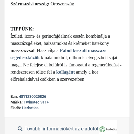
Származási ország:
Oroszország
TIPPÜNK:
Ízületi, izom- és gerincfájdalmak esetén kombinálja a
masszázsgéleket, balzsamokat és krémeket hatékony
masszázzsal
. Használja a
Fából készült masszázs
segédeszközök
kínálatunkból, otthon is elvégezheti saját
maga. Ne felejtse el belülről is támogatni a regenerálódást -
rendszeresen töltse fel a
kollagént
amely a kor
előrehaladtával csökken a szervezetben.
Ean:
4811230025826
Márka:
Twinstec 911+
Eladó:
Herbatica
További információkért az eladótól