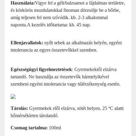
Használata
:
Vigye fel a gélt/balzsamot a fájdalmas területre,
és körkörös mozdulatokkal finoman dörzsölje be a bőrbe,
amíg teljesen fel nem szívódik. kb. 2-3 alkalommal
naponta.A kezelés időtartama: kb. 45 nap.
Ellenjavallatok:
nyílt sebek az alkalmazás helyén, egyéni
intolerancia az egyes összetevőkkel szemben.
Egészségügyi figyelmeztetések
: Gyermekektől elzárva
tartandó. Ne használja az összetevők bármelyikével
szembeni egyéni intolerancia vagy túlérzékenység esetén.
Tárolás:
Gyermekek elől elzárva, sötét helyen, 25 ºC alatti
hőmérsékleten tárolandó.
Csomag tartalma:
100ml