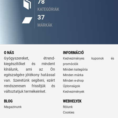
78
KATEGÓRIÁK
37
MÁRKÁK
O NÁS
INFORMÁCIÓ
Gyógyszereket, étrend-
Kedvezményes kuponok és
kiegészítőket és mindent
promóciók
kínálunk, ami az Ön
Minden kategória
egészségére jótékony hatással
Minden márka
van. Szeretünk segíteni, ezért
Minden e-shop
rendszeresen frissítjük és
Újdonságok
változtatjuk termékeinket.
Kedvezmények
BLOG
WEBHELYEK
Magazinunk
Rólunk
Cookies