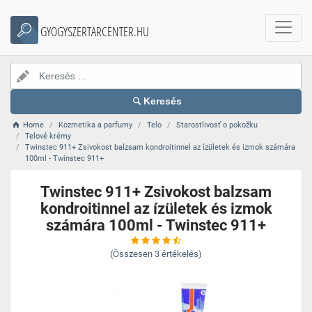
GYOGYSZERTARCENTER.HU
Keresés
Home
Kozmetika a parfumy
Telo
Starostlivosť o pokožku
Telové krémy
Twinstec 911+ Zsivokost balzsam kondroitinnel az ízületek és izmok számára
100ml - Twinstec 911+
Twinstec 911+ Zsivokost balzsam
kondroitinnel az ízületek és izmok
számára 100ml - Twinstec 911+
(Összesen
3
értékelés)