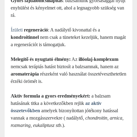
Gyors fájdalomcsillapítás
: balzsamunk gyorsasággal nyújt
enyhülést és kényelmet ott, ahol a legnagyobb szükség van
rá.
Ízületi
regeneráció
: A n
adálytő
kivonattal és a
kondroitinnel
nem csak a tüneteket kezeljük, hanem magát
a regenerációt is támogatjuk.
Melegítő és nyugtató élmény:
Az
illóolaj-komplexum
nemcsak terápiás hatást biztosít a balzsamnak, hanem az
aromaterápia
részeként való használat összetéveszthetetlen
érzéki örömét is.
Aktív formula a gyors eredményekért:
a balzsam
hatásának titka a következőkben rejlik
az aktív
összetevőkben
amelyek bizonyítottan jótékony hatással
vannak a mozgásszervekre ( n
adálytő
, chondroitin, arnica,
rozmaring, eukaliptusz stb
.).