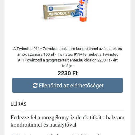
A Twinstec 911+ Zsivokost balzsam kondroitinnel az ízületek és
izmok számára 100ml - Twinstec 911+ terméket a Twinstec
911+ gyártótól a gyogyszertarcenter.hu oldalon 2230 Ft - ért
találja.
2230 Ft
Ellenőrizd az elérhetőséget
LEÍRÁS
Fedezze fel a mozgékony ízületek titkát - balzsam
kondroitinnel és n
adálytőval