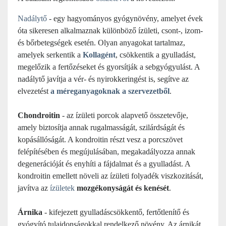
Nadálytő
- egy hagyományos gyógynövény, amelyet évek
óta sikeresen alkalmaznak különböző ízületi, csont-, izom-
és bőrbetegségek esetén. Olyan anyagokat tartalmaz,
amelyek serkentik a
Kollagént
, csökkentik a gyulladást,
megelőzik a fertőzéseket és gyorsítják a sebgyógyulást. A
n
adálytő
javítja a vér- és nyirokkeringést is, segítve az
elvezetést
a méreganyagoknak a szervezetből
.
Chondroitin
- az ízületi porcok alapvető összetevője,
amely biztosítja annak rugalmasságát, szilárdságát és
kopásállóságát. A kondroitin részt vesz a porcszövet
felépítésében és megújulásában, megakadályozza annak
degenerációját és enyhíti a fájdalmat és a gyulladást. A
kondroitin emellett növeli az ízületi folyadék viszkozitását,
javítva az
ízületek
mozgékonyságát és kenését
.
Árnika
- kifejezett gyulladáscsökkentő, fertőtlenítő és
gyógyító tulajdonságokkal rendelkező növény. Az árnikát