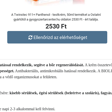
A Twinstec 911+ Panthenol - testkrém, 50ml terméket a Ostatní
gyártótól a gyogyszertarcenter.hu oldalon 2530 Ft - ért találja.
2530 Ft
Ellenőrizd az elérhetőséget
atással rendelkezik, segítve a bőr regenerálódását.
A krém összetevőj
épességet.
Antibakteriális, antimikrobiális hatással rendelkezik. A BIO
ja a védő organizmusokat a felületen.
ésére:
kisebb sérülések, égési sérülések (beleértve a szoláris), fagyás
tre napi 2-3 alkalommal kell felvinni.