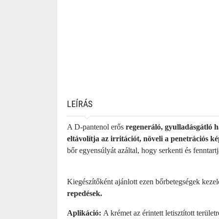
LEÍRÁS
A D-pantenol erős
regeneráló, gyulladásgátló h
eltávolítja az irritációt, növeli a penetrációs k
bőr egyensúlyát azáltal, hogy serkenti és fenntart
Kiegészítőként ajánlott ezen bőrbetegségek kezel
repedések.
Aplikáció:
A krémet az érintett letisztított terüle