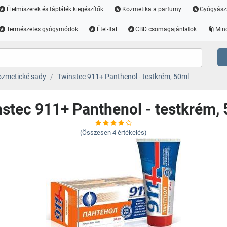
Élelmiszerek és táplálék kiegészítők
Kozmetika a parfumy
Gyógyász
Természetes gyógymódok
Étel-Ital
CBD csomagajánlatok
Min
zmetické sady
Twinstec 911+ Panthenol - testkrém, 50ml
stec 911+ Panthenol - testkrém,
(Összesen
4
értékelés)