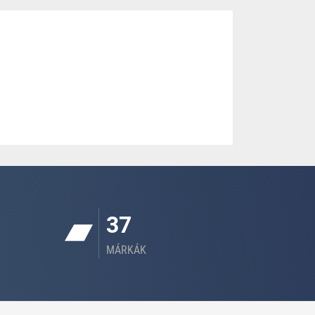
37
MÁRKÁK