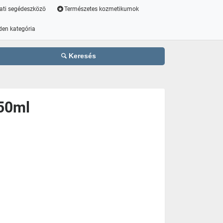
ati segédeszközö
Természetes kozmetikumok
den kategória
Keresés
 50ml