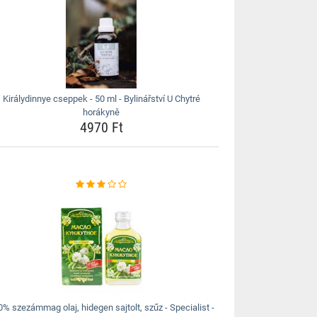
Királydinnye cseppek - 50 ml - Bylinářství U Chytré
horákyně
4970 Ft
% szezámmag olaj, hidegen sajtolt, szűz - Specialist -