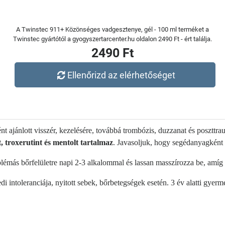
A Twinstec 911+ Közönséges vadgesztenye, gél - 100 ml terméket a
Twinstec gyártótól a gyogyszertarcenter.hu oldalon 2490 Ft - ért találja.
2490 Ft
Ellenőrizd az elérhetőséget
nt ajánlott visszér, kezelésére, továbbá trombózis, duzzanat és posztt
t, troxerutint és mentolt tartalmaz
. Javasoljuk, hogy segédanyagként 
roblémás bőrfelületre napi 2-3 alkalommal és lassan masszírozza be, amíg 
i intoleranciája, nyitott sebek, bőrbetegségek esetén. 3 év alatti gyer