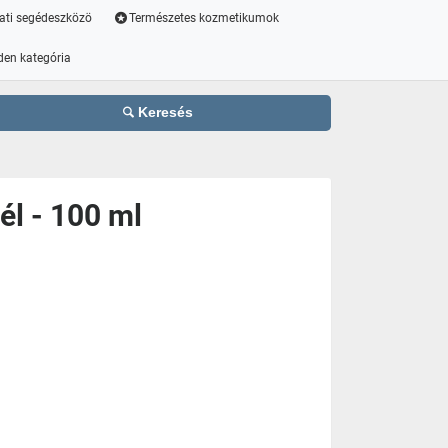
ati segédeszközö
Természetes kozmetikumok
den kategória
Keresés
l - 100 ml