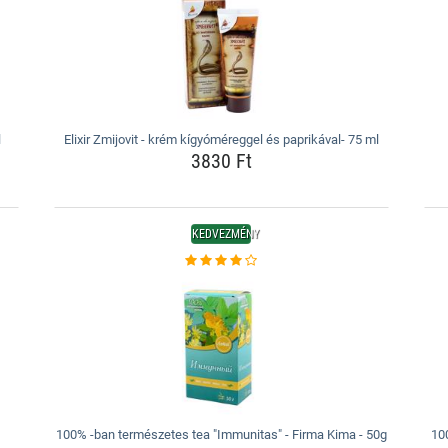
l
Elixir Zmijovit - krém kígyóméreggel és paprikával- 75 ml
3830 Ft
KEDVEZMÉNY
100% -ban természetes tea "Immunitas" - Firma Kima - 50g
100