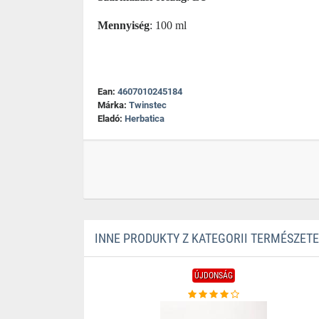
Mennyiség
: 100 ml
Ean:
4607010245184
Márka:
Twinstec
Eladó:
Herbatica
INNE PRODUKTY Z KATEGORII TERMÉSZE
ÚJDONSÁG