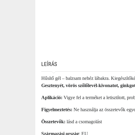
LEÍRÁS
Hűsítő gél – balzsam nehéz lábakra. Kiegészítőké
Gesztenyét, vörös szőlőlevél-kivonatot, ginkgo
Aplikáció:
Vigye fel a terméket a letisztított, p
Figyelmeztetés:
Ne használja az összetevők egyed
Összetevők:
lásd a csomagolást
Származási ország
: EU