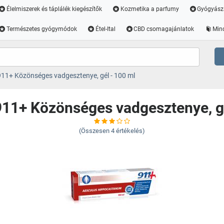
Élelmiszerek és táplálék kiegészítők
Kozmetika a parfumy
Gyógyász
Természetes gyógymódok
Étel-Ital
CBD csomagajánlatok
Min
911+ Közönséges vadgesztenye, gél - 100 ml
911+ Közönséges vadgesztenye, gé
(Összesen
4
értékelés)