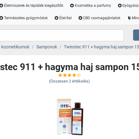
Élelmiszerek és táplálék kiegészítők
Kozmetika a parfumy
Gyógyász
Természetes gyógymódok
Étel-Ital
CBD csomagajánlatok
Min
ó kozmetikumok
Samponok
Twinstec 911 + hagyma haj sampon 15
stec 911 + hagyma haj sampon 1
(Összesen
2
értékelés)