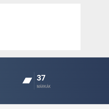
37
MÁRKÁK