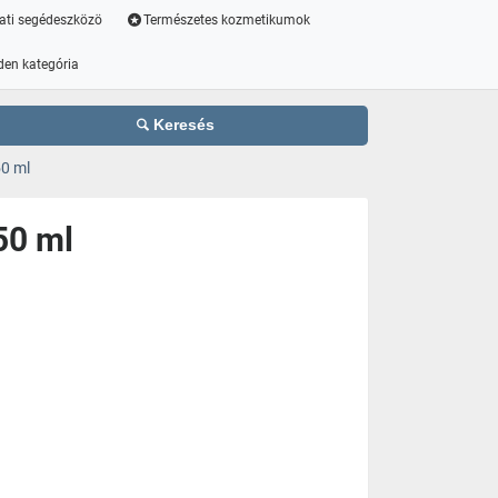
ati segédeszközö
Természetes kozmetikumok
den kategória
Keresés
0 ml
50 ml