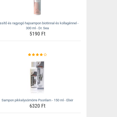
issítő és ragyogó hajsampon biotinnal és kollagénnel -
300 ml - Dr. Sea
5190 Ft
Sampon pikkelysömörre Psorilam - 150 ml - Elixir
6320 Ft