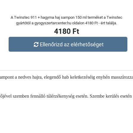
A Twinstec 911 + hagyma haj sampon 150 ml terméket a Twinstec
gyártótól a gyogyszertarcenter.hu oldalon 4180 Ft - ért találja.
4180 Ft
Ellenőrizd az elérhetőséget
mpont a nedves hajra, elegendő hab keletkezéséig enyhén masszírozza,
jével szemben fennálló túlérzékenység esetén. Szembe kerülés esetén b