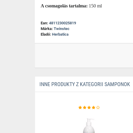
A csomagolás tartalma:
150 ml
Ean:
4811230025819
Márka:
Twinstec
Eladó:
Herbatica
INNE PRODUKTY Z KATEGORII SAMPONOK