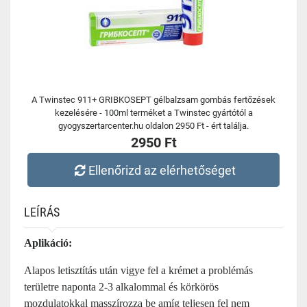
A Twinstec 911+ GRIBKOSEPT gélbalzsam gombás fertőzések
kezelésére - 100ml terméket a Twinstec gyártótól a
gyogyszertarcenter.hu oldalon 2950 Ft - ért találja.
2950 Ft
Ellenőrizd az elérhetőséget
LEÍRÁS
Aplikáció:
Alapos letisztítás után vigye fel a krémet a problémás
területre naponta 2-3 alkalommal és körkörös
mozdulatokkal masszírozza be amíg teljesen fel nem