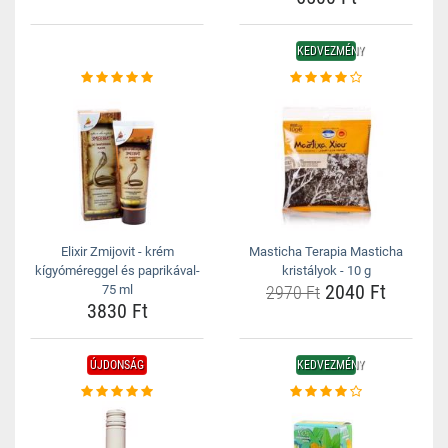
KEDVEZMÉNY
Elixir Zmijovit - krém
Masticha Terapia Masticha
kígyóméreggel és paprikával-
kristályok - 10 g
2040 Ft
75 ml
2970 Ft
3830 Ft
ÚJDONSÁG
KEDVEZMÉNY