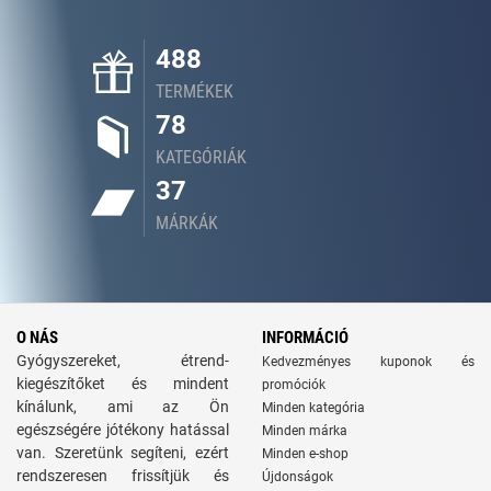
488
TERMÉKEK
78
KATEGÓRIÁK
37
MÁRKÁK
O NÁS
INFORMÁCIÓ
Gyógyszereket, étrend-
Kedvezményes kuponok és
kiegészítőket és mindent
promóciók
kínálunk, ami az Ön
Minden kategória
egészségére jótékony hatással
Minden márka
van. Szeretünk segíteni, ezért
Minden e-shop
rendszeresen frissítjük és
Újdonságok