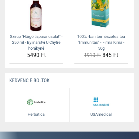
Szirup "Hörgő tízparancsolat" -
100% -ban természetes tea
250 ml - Bylinářství U Chytré
"Immunitas" - Firma Kima -
horákyně
50g
5490 Ft
845 Ft
1910 Ft
KEDVENC E-BOLTOK
Herbatica
USAmedical