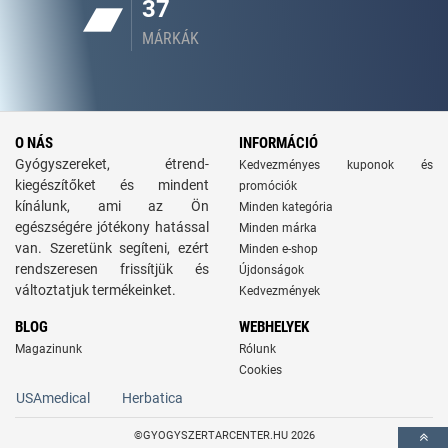
37
MÁRKÁK
O NÁS
INFORMÁCIÓ
Gyógyszereket, étrend-
Kedvezményes kuponok és
kiegészítőket és mindent
promóciók
kínálunk, ami az Ön
Minden kategória
egészségére jótékony hatással
Minden márka
van. Szeretünk segíteni, ezért
Minden e-shop
rendszeresen frissítjük és
Újdonságok
változtatjuk termékeinket.
Kedvezmények
BLOG
WEBHELYEK
Magazinunk
Rólunk
Cookies
USAmedical
Herbatica
©GYOGYSZERTARCENTER.HU 2026