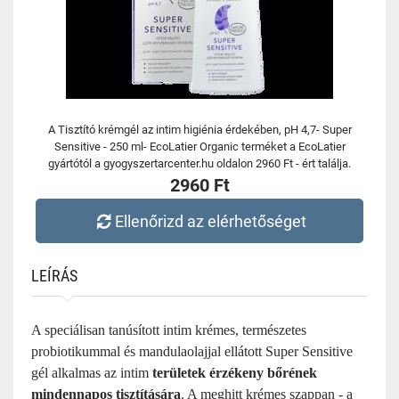
A Tisztító krémgél az intim higiénia érdekében, pH 4,7- Super
Sensitive - 250 ml- EcoLatier Organic terméket a EcoLatier
gyártótól a gyogyszertarcenter.hu oldalon 2960 Ft - ért találja.
2960 Ft
Ellenőrizd az elérhetőséget
LEÍRÁS
A speciálisan tanúsított intim krémes, természetes
probiotikummal és mandulaolajjal ellátott Super Sensitive
gél alkalmas az intim
területek érzékeny bőrének
mindennapos tisztítására
. A meghitt krémes szappan - a