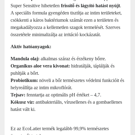
Super Sensitive hihetetlen
frissítő és lágyító hatást nyújt
.
A speciális formula gyengéden tisztítja az intim területeket,
csökkenti a káros baktériumok számát ezen a területen és
megakadályozza a kellemetlen szagok termelését. Szerves
összetétele minimalizálja az irritáció kockázatát.
Aktív hatóanyagok:
Mandula olaj:
alkalmas száraz és érzékeny bőrre.
Organikus aloe vera kivonat:
hidratálják, táplálják és
puhítják a bőrt.
Probiotikum:
növeli a bőr természetes védelmi funkcióit és
helyreállítja az intim mikroflórát.
Tejsav:
fenntartja az optimális pH értéket – 4,7.
Kókusz víz:
antibakteriális, vírusellenes és a gombaellenes
hatást vált ki.
Ez az EcoLatier termék legalább 99,9% természetes