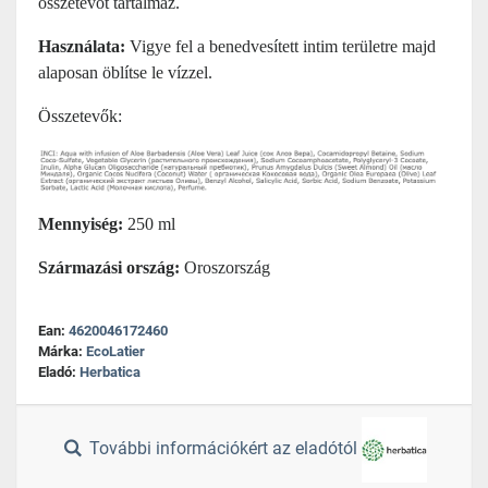
összetevőt tartalmaz.
Használata:
Vigye fel a benedvesített intim területre majd
alaposan öblítse le vízzel.
Összetevők:
Mennyiség:
250 ml
Származási ország:
Oroszország
Ean:
4620046172460
Márka:
EcoLatier
Eladó:
Herbatica
További információkért az eladótól