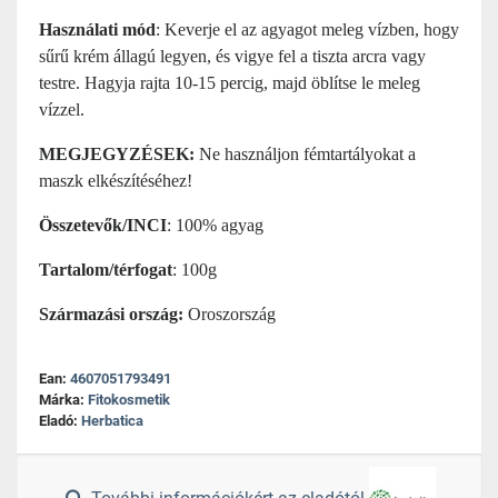
Használati mód
: Keverje el az agyagot meleg vízben, hogy
sűrű krém állagú legyen, és vigye fel a tiszta arcra vagy
testre. Hagyja rajta 10-15 percig, majd öblítse le meleg
vízzel.
MEGJEGYZÉSEK:
Ne használjon fémtartályokat a
maszk elkészítéséhez!
Összetevők/INCI
: 100% agyag
Tartalom/térfogat
: 100g
Származási ország:
Oroszország
Ean:
4607051793491
Márka:
Fitokosmetik
Eladó:
Herbatica