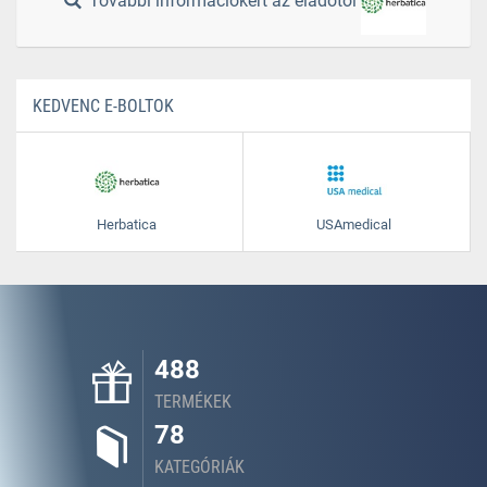
További információkért az eladótól
KEDVENC E-BOLTOK
Herbatica
USAmedical
488
TERMÉKEK
78
KATEGÓRIÁK