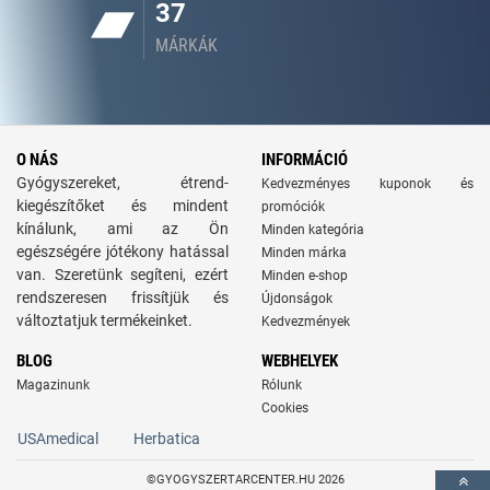
37
MÁRKÁK
O NÁS
INFORMÁCIÓ
Gyógyszereket, étrend-
Kedvezményes kuponok és
kiegészítőket és mindent
promóciók
kínálunk, ami az Ön
Minden kategória
egészségére jótékony hatással
Minden márka
van. Szeretünk segíteni, ezért
Minden e-shop
rendszeresen frissítjük és
Újdonságok
változtatjuk termékeinket.
Kedvezmények
BLOG
WEBHELYEK
Magazinunk
Rólunk
Cookies
USAmedical
Herbatica
©GYOGYSZERTARCENTER.HU 2026