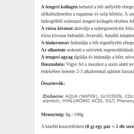
A tengeri kollagén
behatol a bőr mélyebb rétegei
nélkülözhetetlen a rugalmas és szép bőrhöz. A sz
hidrogélből származó tengeri kollagén részben fel
A rózsa kivonat
aktiválja a sejtregenerációs foly
rózsa kivonat hidratáló, feszesítő, fiatalító tulaj
A hialuronsav
hidratálja a bőr legmélyebb rétege
Az allantoin
serkenti a szövetek regenerálódását.
A tengeri agyag
táplálja és hidratálja a bőrt, nö
Használata:
Vigye fel a maszkot a szem alatti ter
érdekében hetente 2-3 alkalommal ajánlott haszná
Összetevők:
Mennyiség:
8g / 190g
A kisebb kiszerelésben
(8 g) egy pár = 2 db sz