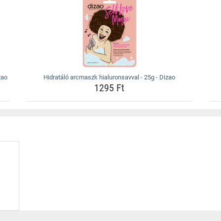
zao
Hidratáló arcmaszk hialuronsavval - 25g - Dizao
1295 Ft