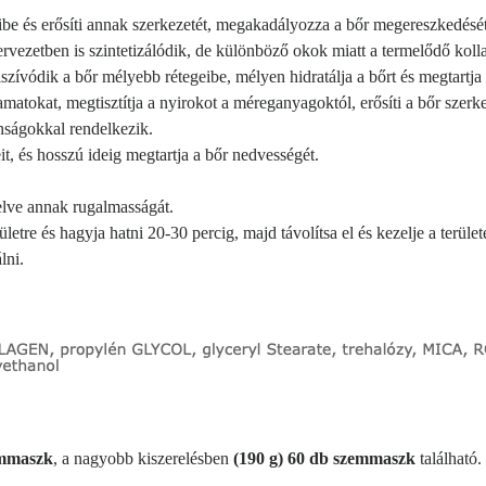
be és erősíti annak szerkezetét, megakadályozza a bőr megereszkedését 
ervezetben is szintetizálódik, de különböző okok miatt a termelődő kol
szívódik a bőr mélyebb rétegeibe, mélyen hidratálja a bőrt és megtartja
amatokat, megtisztítja a nyirokot a méreganyagoktól, erősíti a bőr szerke
donságokkal rendelkezik.
it, és hosszú ideig megtartja a bőr nedvességét.
velve annak rugalmasságát.
ületre és hagyja hatni 20-30 percig, majd távolítsa el és kezelje a terü
lni.
emmaszk
, a nagyobb kiszerelésben
(190 g) 60 db szemmaszk
található.