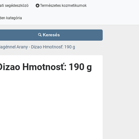
ati segédeszközö
Természetes kozmetikumok
den kategória
Keresés
agénnel Arany - Dizao Hmotnosť: 190 g
Dizao Hmotnosť: 190 g