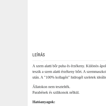
LEÍRÁS
A szem alatti bőr puha és érzékeny. Különös ápolá
teszik a szem alatti érzékeny bőrt. A szemmaszko
után. A "100% kollagén" hidrogél szeletek ideáli
Állatokon nem tesztelték.
Parabének és szilikonok nélkül.
Hatóanyagok: