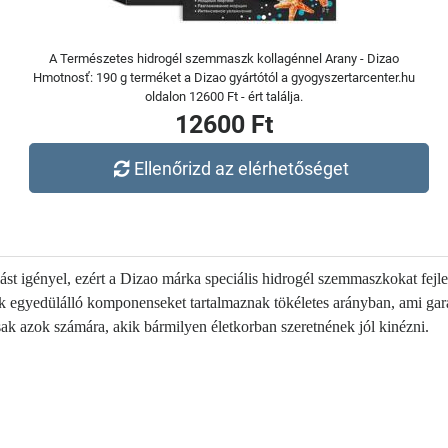
A Természetes hidrogél szemmaszk kollagénnel Arany - Dizao
Hmotnosť: 190 g terméket a Dizao gyártótól a gyogyszertarcenter.hu
oldalon 12600 Ft - ért találja.
12600 Ft
Ellenőrizd az elérhetőséget
st igényel, ezért a Dizao márka speciális hidrogél szemmaszkokat fejle
k egyedülálló komponenseket tartalmaznak tökéletes arányban, ami garan
sak azok számára, akik bármilyen életkorban szeretnének jól kinézni.