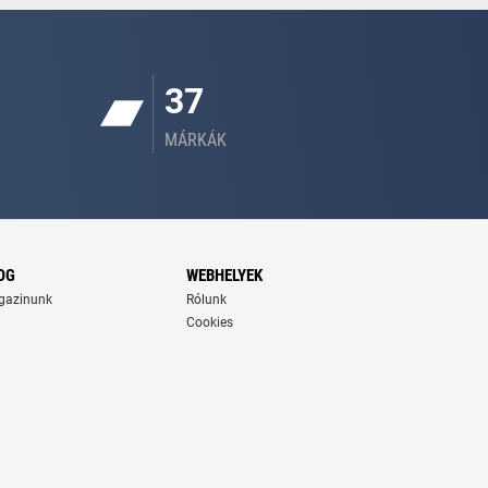
37
MÁRKÁK
OG
WEBHELYEK
gazinunk
Rólunk
Cookies