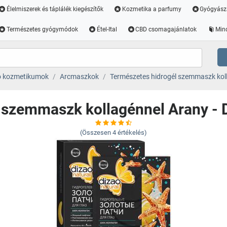
Élelmiszerek és táplálék kiegészítők
Kozmetika a parfumy
Gyógyász
Természetes gyógymódok
Étel-Ital
CBD csomagajánlatok
Min
ó kozmetikumok
Arcmaszkok
Természetes hidrogél szemmaszk koll
 szemmaszk kollagénnel Arany - 
(Összesen
4
értékelés)