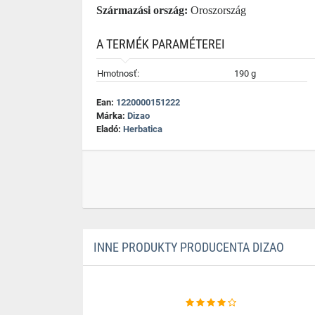
Származási ország:
Oroszország
A TERMÉK PARAMÉTEREI
Hmotnosť:
190 g
Ean:
1220000151222
Márka:
Dizao
Eladó:
Herbatica
INNE PRODUKTY PRODUCENTA DIZAO