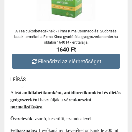
A Tea cukorbetegeknek - Firma Kima Csomagolás: 20db teás
tasak terméket a Firma Kima gyártótól a gyogyszertarcenter.hu
oldalon 1640 Ft - ért találja.
1640 Ft
Ellenőrizd az elérhetőséget
LEÍRÁS
A teát
antidiabetikumként, antidiuretikumként és diétás
gyógyszerként
használják a
vércukorszint
normalizálására
.
Összetevők
: zsurló, k
eserűfű
, szamócalevél.
Felhasználás:
1 evőkanálnyi keveréket öntsünk le 200 ml