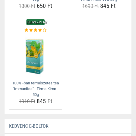
650 Ft
845 Ft
1300 Ft
1690 Ft
KEDVEZMÉNY
100% -ban természetes tea
"Immunitas" - Firma Kima -
50g
845 Ft
1910 Ft
KEDVENC E-BOLTOK