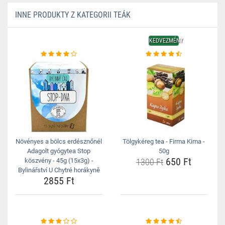
INNE PRODUKTY Z KATEGORII TEÁK
KEDVEZMÉNY
Növényes a bölcs erdésznőnél
Tölgykéreg tea - Firma Kima -
Adagolt gyógytea Stop
50g
650 Ft
köszvény - 45g (15x3g) -
1300 Ft
Bylinářství U Chytré horákyně
2855 Ft