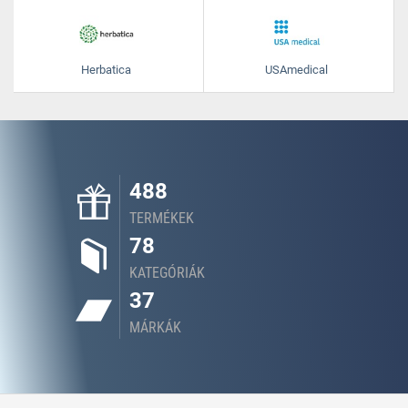
Herbatica
USAmedical
488
TERMÉKEK
78
KATEGÓRIÁK
37
MÁRKÁK