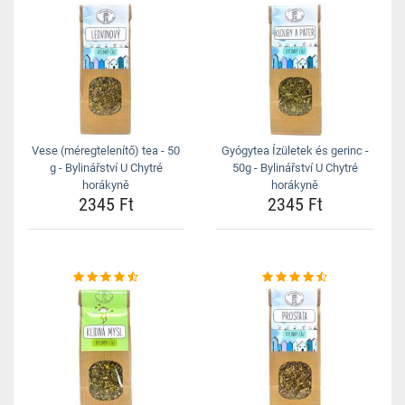
Vese (méregtelenítő) tea - 50
Gyógytea Ízületek és gerinc -
g - Bylinářství U Chytré
50g - Bylinářství U Chytré
horákyně
horákyně
2345 Ft
2345 Ft