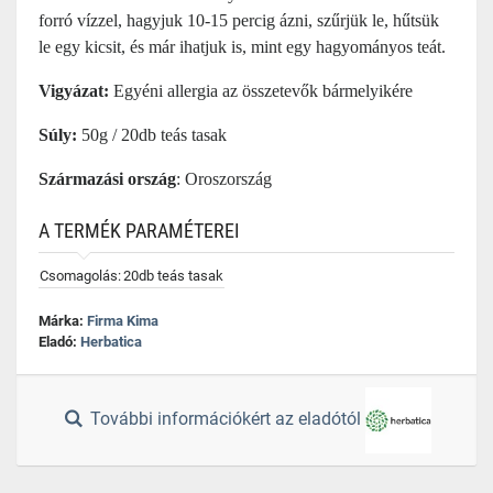
forró vízzel, hagyjuk 10-15 percig ázni, szűrjük le, hűtsük
le egy kicsit, és már ihatjuk is, mint egy hagyományos teát.
Vigyázat:
Egyéni allergia az összetevők bármelyikére
Súly:
50g / 20db teás tasak
Származási ország
: Oroszország
A TERMÉK PARAMÉTEREI
Csomagolás:
20db teás tasak
Márka:
Firma Kima
Eladó:
Herbatica
További információkért az eladótól