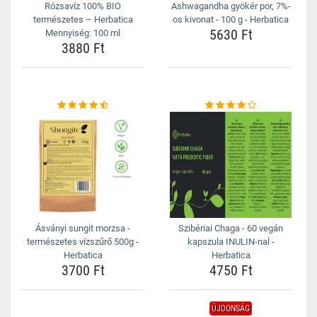
Rózsavíz 100% BIO
Ashwagandha gyökér por, 7%-
természetes – Herbatica
os kivonat - 100 g - Herbatica
5630 Ft
Mennyiség: 100 ml
3880 Ft
Ásványi sungit morzsa -
Szibériai Chaga - 60 vegán
természetes vízszűrő 500g -
kapszula INULIN-nal -
Herbatica
Herbatica
3700 Ft
4750 Ft
ÚJDONSÁG