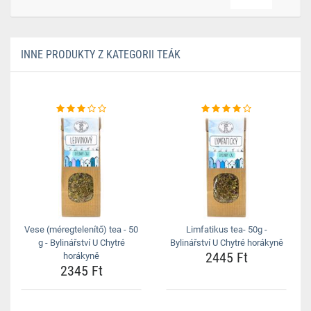
INNE PRODUKTY Z KATEGORII TEÁK
Vese (méregtelenítő) tea - 50
Limfatikus tea- 50g -
g - Bylinářství U Chytré
Bylinářství U Chytré horákyně
2445 Ft
horákyně
2345 Ft