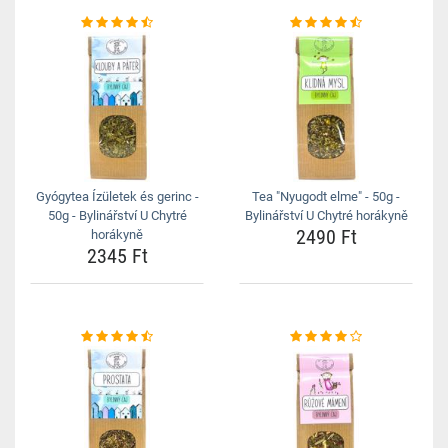
Gyógytea Ízületek és gerinc -
Tea "Nyugodt elme" - 50g -
50g - Bylinářství U Chytré
Bylinářství U Chytré horákyně
2490 Ft
horákyně
2345 Ft