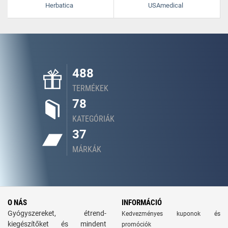
Herbatica
USAmedical
488
TERMÉKEK
78
KATEGÓRIÁK
37
MÁRKÁK
O NÁS
INFORMÁCIÓ
Gyógyszereket, étrend-
Kedvezményes kuponok és
kiegészítőket és mindent
promóciók