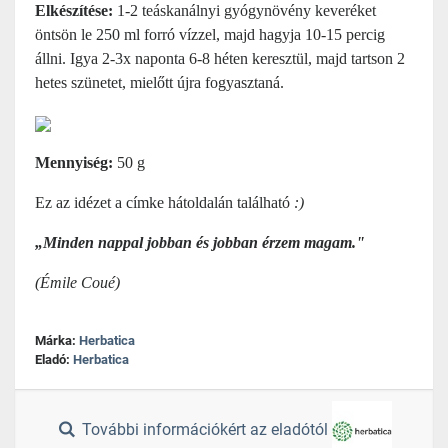
Elkészítése:
1-2 teáskanálnyi gyógynövény keveréket
öntsön le 250 ml forró vízzel, majd hagyja 10-15 percig
állni. Igya 2-3x naponta 6-8 héten keresztül, majd tartson 2
hetes szünetet, mielőtt újra fogyasztaná.
Mennyiség:
50 g
Ez az idézet a címke hátoldalán található
:)
„Minden nappal jobban és jobban érzem magam."
(Émile Coué)
Márka:
Herbatica
Eladó:
Herbatica
További információkért az eladótól