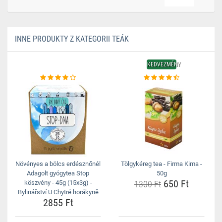
INNE PRODUKTY Z KATEGORII TEÁK
KEDVEZMÉNY
Növényes a bölcs erdésznőnél
Tölgykéreg tea - Firma Kima -
Adagolt gyógytea Stop
50g
650 Ft
köszvény - 45g (15x3g) -
1300 Ft
Bylinářství U Chytré horákyně
2855 Ft