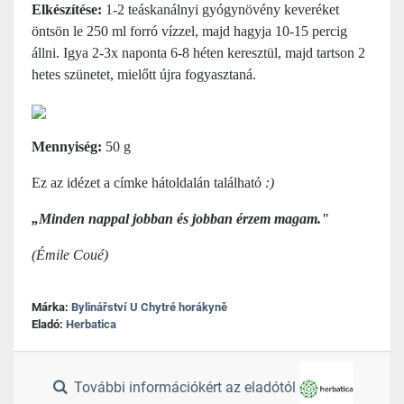
Elkészítése:
1-2 teáskanálnyi gyógynövény keveréket
öntsön le 250 ml forró vízzel, majd hagyja 10-15 percig
állni. Igya 2-3x naponta 6-8 héten keresztül, majd tartson 2
hetes szünetet, mielőtt újra fogyasztaná.
Mennyiség:
50 g
Ez az idézet a címke hátoldalán található
:)
„Minden nappal jobban és jobban érzem magam."
(Émile Coué)
Márka:
Bylinářství U Chytré horákyně
Eladó:
Herbatica
További információkért az eladótól