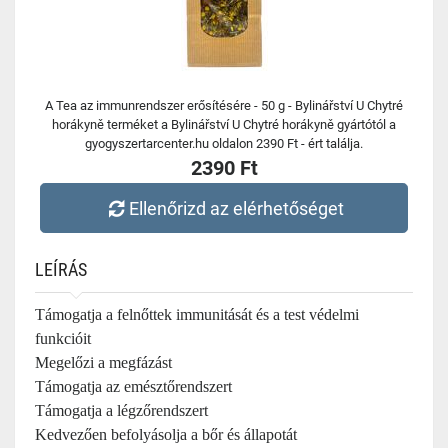
A Tea az immunrendszer erősítésére - 50 g - Bylinářství U Chytré
horákyně terméket a Bylinářství U Chytré horákyně gyártótól a
gyogyszertarcenter.hu oldalon 2390 Ft - ért találja.
2390 Ft
Ellenőrizd az elérhetőséget
LEÍRÁS
Támogatja a felnőttek immunitását és a test védelmi
funkcióit
Megelőzi a megfázást
Támogatja az emésztőrendszert
Támogatja a légzőrendszert
Kedvezően befolyásolja a bőr és állapotát