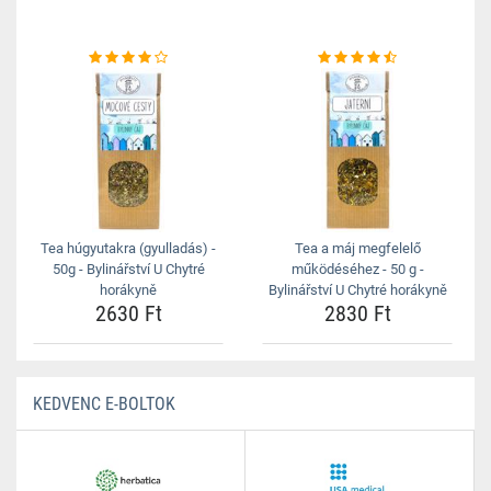
Tea húgyutakra (gyulladás) -
Tea a máj megfelelő
50g - Bylinářství U Chytré
működéséhez - 50 g -
horákyně
Bylinářství U Chytré horákyně
2630 Ft
2830 Ft
KEDVENC E-BOLTOK