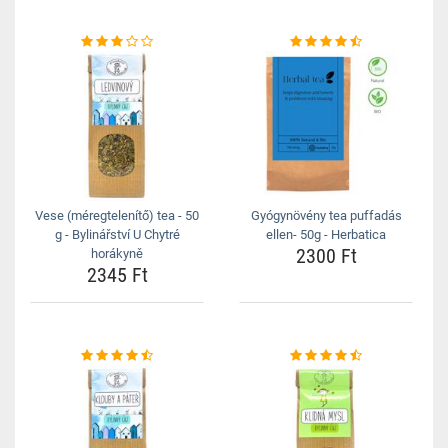
Vese (méregtelenítő) tea - 50
Gyógynövény tea puffadás
g - Bylinářství U Chytré
ellen- 50g - Herbatica
2300 Ft
horákyně
2345 Ft