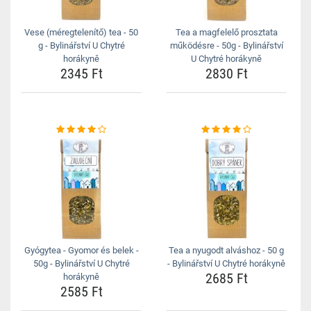
Vese (méregtelenítő) tea - 50
Tea a magfelelő prosztata
g - Bylinářství U Chytré
működésre - 50g - Bylinářství
horákyně
U Chytré horákyně
2345 Ft
2830 Ft
Gyógytea - Gyomor és belek -
Tea a nyugodt alváshoz - 50 g
50g - Bylinářství U Chytré
- Bylinářství U Chytré horákyně
2685 Ft
horákyně
2585 Ft