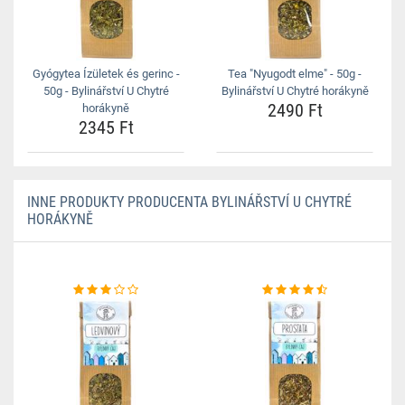
Gyógytea Ízületek és gerinc -
Tea "Nyugodt elme" - 50g -
50g - Bylinářství U Chytré
Bylinářství U Chytré horákyně
2490 Ft
horákyně
2345 Ft
INNE PRODUKTY PRODUCENTA BYLINÁŘSTVÍ U CHYTRÉ
HORÁKYNĚ