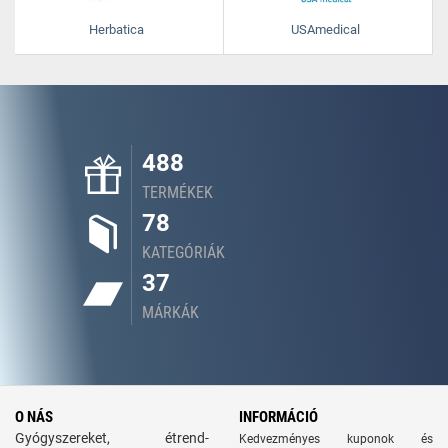
Herbatica
USAmedical
488
TERMÉKEK
78
KATEGÓRIÁK
37
MÁRKÁK
O NÁS
INFORMÁCIÓ
Gyógyszereket, étrend-
Kedvezményes kuponok és