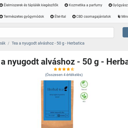
Élelmiszerek és táplálék kiegészítők
Kozmetika a parfumy
Gyógyász
Természetes gyógymódok
Étel-Ital
CBD csomagajánlatok
Min
eák
Tea a nyugodt alváshoz - 50 g - Herbatica
a nyugodt alváshoz - 50 g - Herb
(Összesen
4
értékelés)