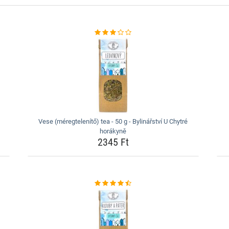
Vese (méregtelenítő) tea - 50 g - Bylinářství U Chytré
horákyně
2345 Ft