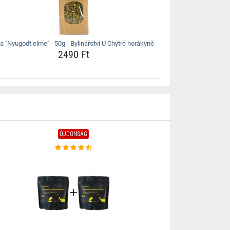
a "Nyugodt elme" - 50g - Bylinářství U Chytré horákyně
2490 Ft
ÚJDONSÁG