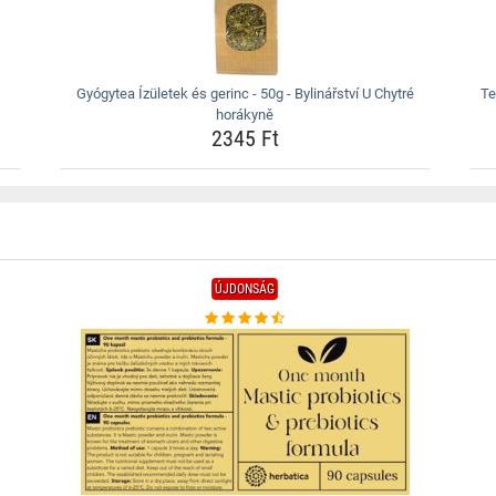
Gyógytea Ízületek és gerinc - 50g - Bylinářství U Chytré
Te
horákyně
2345 Ft
ÚJDONSÁG