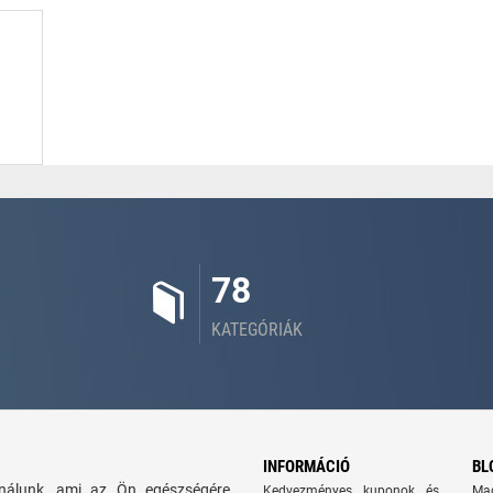
78
KATEGÓRIÁK
INFORMÁCIÓ
BL
kínálunk, ami az Ön egészségére
Kedvezményes kuponok és
Ma