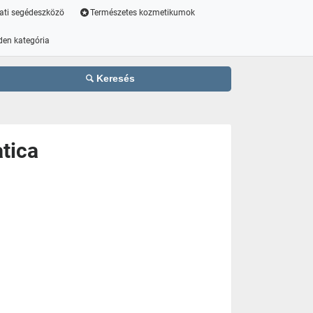
ati segédeszközö
Természetes kozmetikumok
den kategória
Keresés
atica