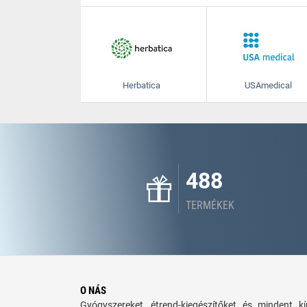
Herbatica
USAmedical
488
TERMÉKEK
O NÁS
Gyógyszereket, étrend-kiegészítőket és mindent 