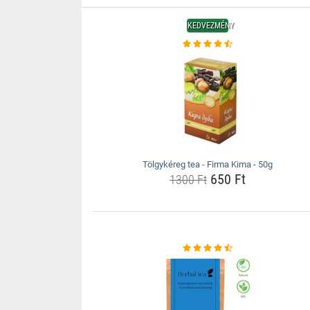
KEDVEZMÉNY
Tölgykéreg tea - Firma Kima - 50g
650 Ft
1300 Ft