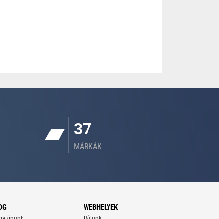
37
MÁRKÁK
OG
WEBHELYEK
gazinunk
Rólunk