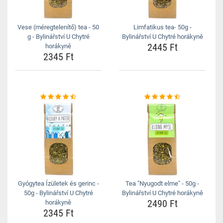
Vese (méregtelenítő) tea - 50
Limfatikus tea- 50g -
g - Bylinářství U Chytré
Bylinářství U Chytré horákyně
2445 Ft
horákyně
2345 Ft
Gyógytea Ízületek és gerinc -
Tea "Nyugodt elme" - 50g -
50g - Bylinářství U Chytré
Bylinářství U Chytré horákyně
2490 Ft
horákyně
2345 Ft