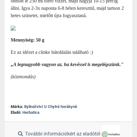
öntsön le 250 ml forró vízzel, majd hagyja 10-15 percig
állni. Igya 2-3x naponta 6-8 héten keresztül, majd tartson 2
hetes szünetet, mielőtt újra fogyasztaná.
Mennyiség: 50 g
Ez az idézet a címke hátoldalán található
:)
„A legnagyobb vagyon az, ha kevéssel is megelégszünk."
(közmondás)
Márka:
Bylinářství U Chytré horákyně
Eladó:
Herbatica
További információkért az eladótól