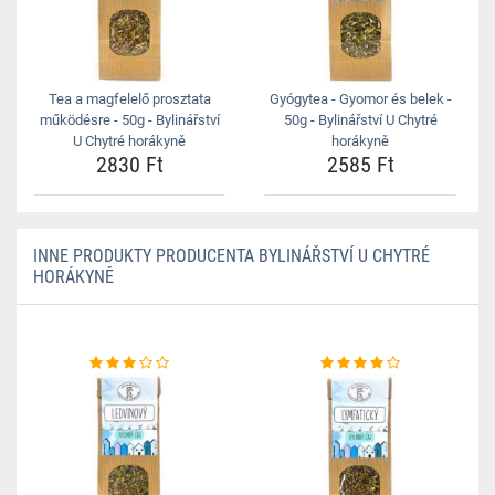
Tea a magfelelő prosztata
Gyógytea - Gyomor és belek -
működésre - 50g - Bylinářství
50g - Bylinářství U Chytré
U Chytré horákyně
horákyně
2830 Ft
2585 Ft
INNE PRODUKTY PRODUCENTA BYLINÁŘSTVÍ U CHYTRÉ
HORÁKYNĚ