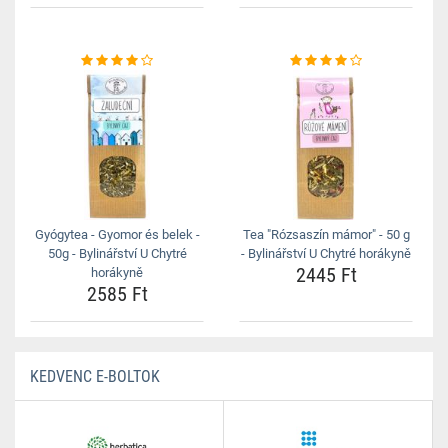
Gyógytea - Gyomor és belek -
Tea "Rózsaszín mámor" - 50 g
50g - Bylinářství U Chytré
- Bylinářství U Chytré horákyně
2445 Ft
horákyně
2585 Ft
KEDVENC E-BOLTOK