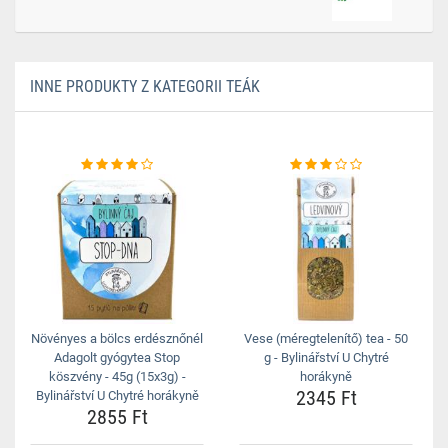
INNE PRODUKTY Z KATEGORII TEÁK
Növényes a bölcs erdésznőnél
Vese (méregtelenítő) tea - 50
Adagolt gyógytea Stop
g - Bylinářství U Chytré
köszvény - 45g (15x3g) -
horákyně
2345 Ft
Bylinářství U Chytré horákyně
2855 Ft