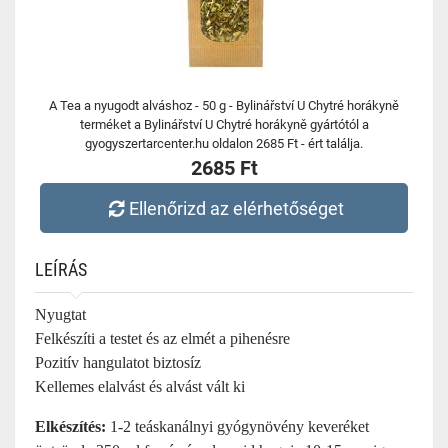
A Tea a nyugodt alváshoz - 50 g - Bylinářství U Chytré horákyně
terméket a Bylinářství U Chytré horákyně gyártótól a
gyogyszertarcenter.hu oldalon 2685 Ft - ért találja.
2685 Ft
Ellenőrizd az elérhetőséget
LEÍRÁS
Nyugtat
Felkészíti a testet és az elmét a pihenésre
Pozitív hangulatot biztosíz
Kellemes elalvást és alvást vált ki
Elkészítés:
1-2 teáskanálnyi gyógynövény keveréket