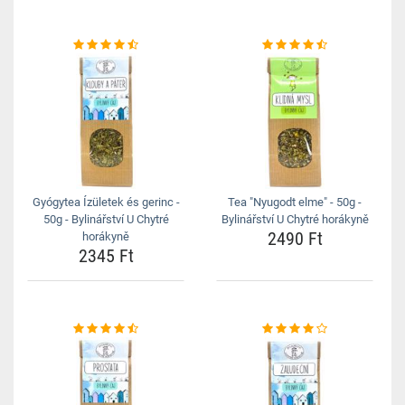
Gyógytea Ízületek és gerinc -
Tea "Nyugodt elme" - 50g -
50g - Bylinářství U Chytré
Bylinářství U Chytré horákyně
2490 Ft
horákyně
2345 Ft