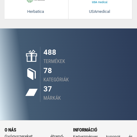
Herbatica
USAmedical
488
TERMÉKEK
78
KATEGÓRIÁK
37
MÁRKÁK
O NÁS
INFORMÁCIÓ
Gyógyszereket, étrend-
Kedvezményes kuponok és