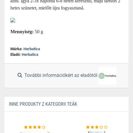
állni. Igya 2-3x naponta 6-8 héten keresztül, majd tartson 2
hetes szünetet, mielőtt újra fogyasztaná.
Mennyiség:
50 g
Márka:
Herbatica
Eladó:
Herbatica
További információkért az eladótól
INNE PRODUKTY Z KATEGORII TEÁK