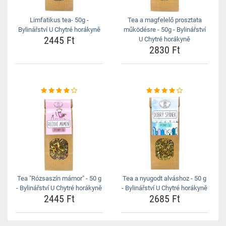
Limfatikus tea- 50g -
Tea a magfelelő prosztata
Bylinářství U Chytré horákyně
működésre - 50g - Bylinářství
2445 Ft
U Chytré horákyně
2830 Ft
Tea "Rózsaszín mámor" - 50 g
Tea a nyugodt alváshoz - 50 g
- Bylinářství U Chytré horákyně
- Bylinářství U Chytré horákyně
2445 Ft
2685 Ft