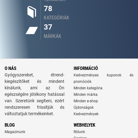
78
KATEGÓRIÁK
37
MÁRKÁK
O NÁS
INFORMÁCIÓ
Gyógyszereket, étrend-
Kedvezményes kuponok és
kiegészítőket és mindent
promóciók
kínálunk, ami az Ön
Minden kategória
egészségére jótékony hatással
Minden márka
van. Szeretünk segíteni, ezért
Minden e-shop
rendszeresen frissítjük és
Újdonságok
változtatjuk termékeinket.
Kedvezmények
BLOG
WEBHELYEK
Magazinunk
Rólunk