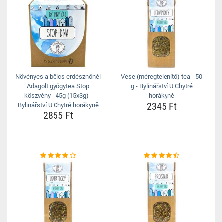
Növényes a bölcs erdésznőnél
Vese (méregtelenítő) tea - 50
Adagolt gyógytea Stop
g - Bylinářství U Chytré
köszvény - 45g (15x3g) -
horákyně
2345 Ft
Bylinářství U Chytré horákyně
2855 Ft