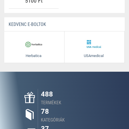
5100 Ft
KEDVENC E-BOLTOK
Herbatica
USAmedical
488
TERMÉKEK
78
KATEGÓRIÁK
37