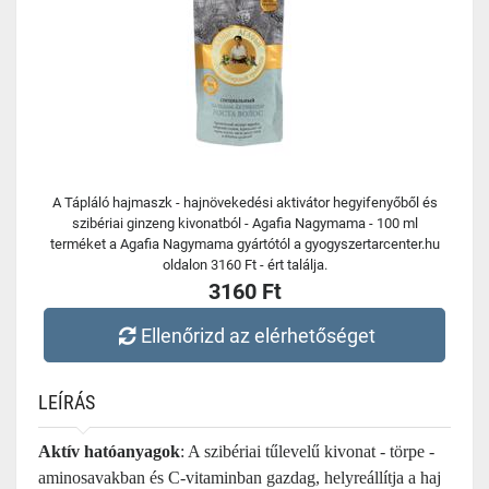
A Tápláló hajmaszk - hajnövekedési aktivátor hegyifenyőből és
szibériai ginzeng kivonatból - Agafia Nagymama - 100 ml
terméket a Agafia Nagymama gyártótól a gyogyszertarcenter.hu
oldalon 3160 Ft - ért találja.
3160 Ft
Ellenőrizd az elérhetőséget
LEÍRÁS
Aktív hatóanyagok
: A szibériai tűlevelű kivonat - törpe -
aminosavakban és C-vitaminban gazdag, helyreállítja a haj