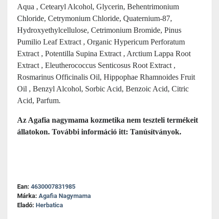
Aqua , Cetearyl Alcohol, Glycerin, Behentrimonium
Chloride, Cetrymonium Chloride, Quaternium-87,
Hydroxyethylcellulose, Cetrimonium Bromide, Pinus
Pumilio Leaf Extract , Organic Hypericum Perforatum
Extract , Potentilla Supina Extract , Arctium Lappa Root
Extract , Eleutherococcus Senticosus Root Extract ,
Rosmarinus Officinalis Oil, Hippophae Rhamnoides Fruit
Oil , Benzyl Alcohol, Sorbic Acid, Benzoic Acid, Citric
Acid, Parfum.
Az Agafia nagymama kozmetika nem teszteli termékeit
állatokon. További információ itt:
Tanúsítványok
.
Ean:
4630007831985
Márka:
Agafia Nagymama
Eladó:
Herbatica