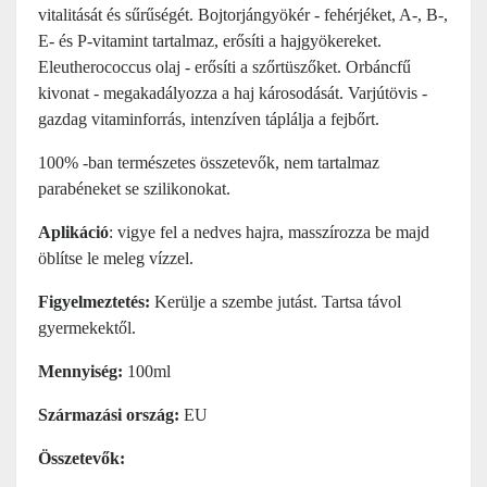
vitalitását és sűrűségét. Bojtorjángyökér - fehérjéket, A-, B-,
E- és P-vitamint tartalmaz, erősíti a hajgyökereket.
Eleutherococcus olaj - erősíti a szőrtüszőket. Orbáncfű
kivonat - megakadályozza a haj károsodását. Varjútövis -
gazdag vitaminforrás, intenzíven táplálja a fejbőrt.
100% -ban természetes összetevők, nem tartalmaz
parabéneket se szilikonokat.
Aplikáció
: vigye fel a nedves hajra, masszírozza be majd
öblítse le meleg vízzel.
Figyelmeztetés:
Kerülje a szembe jutást. Tartsa távol
gyermekektől.
Mennyiség:
100ml
Származási ország:
EU
Összetevők: