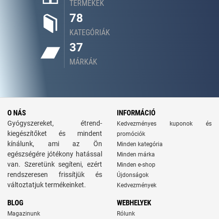
TERMÉKEK
78
KATEGÓRIÁK
37
MÁRKÁK
O NÁS
INFORMÁCIÓ
Gyógyszereket, étrend-
Kedvezményes kuponok és
kiegészítőket és mindent
promóciók
kínálunk, ami az Ön
Minden kategória
egészségére jótékony hatással
Minden márka
van. Szeretünk segíteni, ezért
Minden e-shop
rendszeresen frissítjük és
Újdonságok
változtatjuk termékeinket.
Kedvezmények
BLOG
WEBHELYEK
Magazinunk
Rólunk