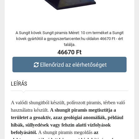
A Sungit kövek Sungit piramis Méret: 10 cm terméket a Sungit
kövek gyártótól a gyogyszertarcenter.hu oldalon 46670 Ft - ért
találja.
46670 Ft
Ellenőrizd az elérhetőséget
LEÍRÁS
A valódi shungitból készült, polírozott piramis, térben való
használatra készült.
A shungit piramis megtisztítja a
területet a geoaktív, azaz geológiai anomáliák, például
hibák, süllyedések vagy felszín alatti vízfolyások
befolyásától.
A shungit piramis megoldás
az