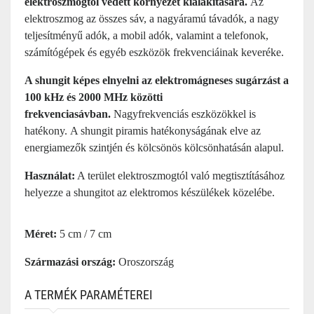
elektroszmogtól védett környezet kialakítására.
Az
elektroszmog az összes sáv, a nagyáramú távadók, a nagy
teljesítményű adók, a mobil adók, valamint a telefonok,
számítógépek és egyéb eszközök frekvenciáinak keveréke.
A shungit képes elnyelni az elektromágneses sugárzást a
100 kHz és 2000 MHz közötti
frekvenciasávban.
Nagyfrekvenciás eszközökkel is
hatékony. A shungit piramis hatékonyságának elve az
energiamezők szintjén és kölcsönös kölcsönhatásán alapul.
Használat:
A terület elektroszmogtól való megtisztításához
helyezze a shungitot az elektromos készülékek közelébe.
Méret:
5 cm / 7 cm
Származási ország:
Oroszország
A TERMÉK PARAMÉTEREI