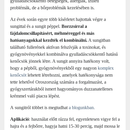
gyulladáscsökkentő betegségek, allergiák, ízületi
problémák, de a bőrproblémák kezelésében is.
Az évek során egyre több kísérletet hajtottak végre a
sungittal és a sungit péppel.
Borzzsírral a
fájdalomcsillapításért, méhméreggel és más
hatóanyagokkal kezdték el kombinálni.
A sungitban
található fullerének aktívan felszívják a toxinokat, és
gyógynövényekkel kombinálva gyulladáscsökkentő hatású
kenőcsök jönnek létre. A sungit annyira hatékony volt,
hogy a pépből, gyógynövényekből egy nagyon
komplex
kenőcsöt
lehetett létrehozni, amelyek hatékonysága nem
tette lehetővé Oroszország számára a forgalmazást, a
gyógyszertárakból ismert hagyományos duzzanatellenes
krémmel való piacra lépést.
A sungitról többet is megtudhat
a
blogunkban
.
Aplikáció
: használat előtt rázza fel, egyenletesen vigye fel a
hajra és a fejbőrre, hagyja hatni 15-30 percig, majd mossa le