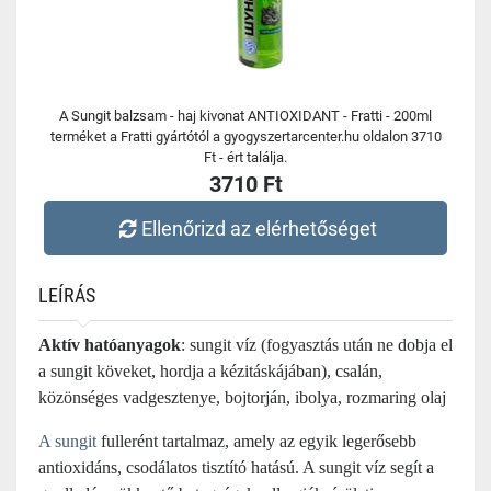
A Sungit balzsam - haj kivonat ANTIOXIDANT - Fratti - 200ml
terméket a Fratti gyártótól a gyogyszertarcenter.hu oldalon 3710
Ft - ért találja.
3710 Ft
Ellenőrizd az elérhetőséget
LEÍRÁS
Aktív hatóanyagok
: sungit víz (fogyasztás után ne dobja el
a sungit köveket, hordja a kézitáskájában), csalán,
közönséges vadgesztenye, bojtorján, ibolya, rozmaring olaj
A
sungit
fullerént tartalmaz, amely az egyik legerősebb
antioxidáns, csodálatos tisztító hatású. A sungit víz segít a