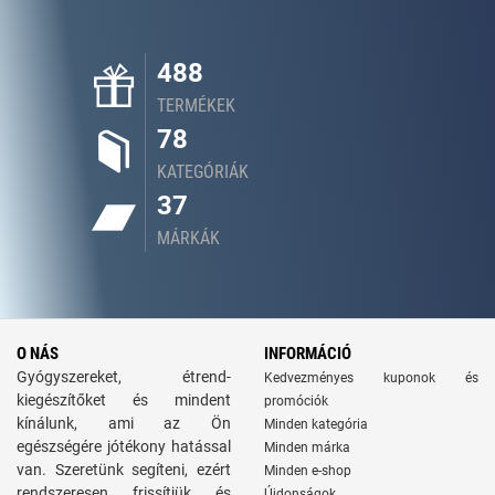
488
TERMÉKEK
78
KATEGÓRIÁK
37
MÁRKÁK
O NÁS
INFORMÁCIÓ
Gyógyszereket, étrend-
Kedvezményes kuponok és
kiegészítőket és mindent
promóciók
kínálunk, ami az Ön
Minden kategória
egészségére jótékony hatással
Minden márka
van. Szeretünk segíteni, ezért
Minden e-shop
rendszeresen frissítjük és
Újdonságok