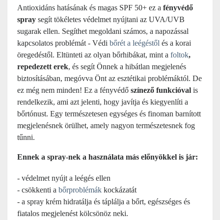
Antioxidáns hatásának és magas SPF 50+ ez a
fényvédő
spray
segít tökéletes védelmet nyújtani az UVA/UVB
sugarak ellen. Segíthet megoldani számos, a napozással
kapcsolatos problémát - Védi
bőrét a leégéstől
és a korai
öregedéstől. Eltünteti az olyan bőrhibákat, mint a
foltok
,
repedezett erek
, és segít Önnek a hibátlan megjelenés
biztosításában, megóvva Önt az esztétikai problémáktól.
De
ez még nem minden! Ez a fényvédő
színező funkcióval
is
rendelkezik, ami azt jelenti, hogy javítja és kiegyenlíti a
bőrtónust. Egy természetesen egységes és finoman barnított
megjelenésnek örülhet, amely nagyon természetesnek fog
tűnni.
Ennek a spray-nek a használata más előnyökkel is jár:
- védelmet nyújt a leégés ellen
- csökkenti a
bőrproblémák
kockázatát
- a spray krém hidratálja és táplálja a bőrt, egészséges és
fiatalos megjelenést kölcsönöz neki.