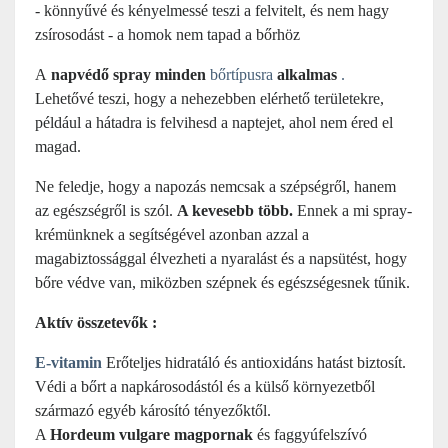
- könnyűvé és kényelmessé teszi a felvitelt, és nem hagy
zsírosodást - a homok nem tapad a bőrhöz
A
napvédő spray minden
bőrtípusra
alkalmas
.
Lehetővé teszi, hogy a nehezebben elérhető területekre,
például a hátadra is felvihesd a naptejet, ahol nem éred el
magad.
Ne feledje, hogy a napozás nemcsak a szépségről, hanem
az egészségről is szól.
A kevesebb több.
Ennek a mi spray-
krémünknek a segítségével azonban azzal a
magabiztossággal élvezheti a nyaralást és a napsütést, hogy
bőre védve van, miközben szépnek és egészségesnek tűnik.
Aktív összetevők :
E-vitamin
Erőteljes hidratáló és antioxidáns hatást biztosít.
Védi a bőrt a napkárosodástól és a külső környezetből
származó egyéb károsító tényezőktől.
A
Hordeum vulgare magpornak
és faggyúfelszívó