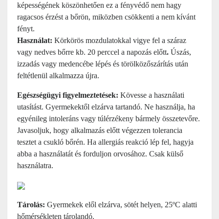
képességének köszönhetően ez a fényvédő nem hagy
ragacsos érzést a bőrön, miközben csökkenti a nem kívánt
fényt.
Használat:
Körkörös mozdulatokkal vigye fel a száraz
vagy nedves bőrre kb. 20 perccel a napozás előtt
.
Úszás,
izzadás vagy medencébe lépés és törölközőszárítás után
feltétlenül alkalmazza újra.
Egészségügyi figyelmeztetések:
Kövesse a használati
utasítást.
Gyermekektől elzárva tartandó. Ne használja, ha
egyénileg intoleráns vagy túlérzékeny bármely összetevőre.
Javasoljuk, hogy alkalmazás előtt végezzen tolerancia
tesztet a csukló bőrén. Ha allergiás reakció lép fel, hagyja
abba a használatát és forduljon orvosához. Csak külső
használatra.
Tárolás:
Gyermekek elől elzárva, sötét helyen, 25ºC alatti
hőmérsékleten tárolandó.