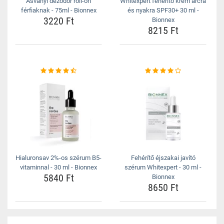
Ásványi dezodor roll-on
Whitexpert fehérítő krém arcra
férfiaknak - 75ml - Bionnex
és nyakra SPF30+ 30 ml -
3220 Ft
Bionnex
8215 Ft
Hialuronsav 2%-os szérum B5-
Fehérítő éjszakai javító
vitaminnal - 30 ml - Bionnex
szérum Whitexpert - 30 ml -
5840 Ft
Bionnex
8650 Ft