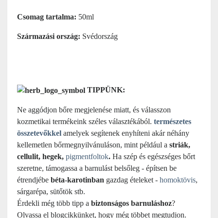
Csomag tartalma:
50ml
Származási ország:
Svédország
TIPPÜNK:
Ne aggódjon bőre megjelenése miatt, és válasszon
kozmetikai termékeink széles választékából.
természetes
összetevőkkel
amelyek segítenek enyhíteni akár néhány
kellemetlen bőrmegnyilvánuláson, mint például a
striák,
cellulit, hegek,
pigmentfoltok
.
Ha szép és egészséges bőrt
szeretne, támogassa a barnulást belsőleg - építsen be
étrendjébe
béta-karotinban
gazdag ételeket -
homoktövis
,
sárgarépa, sütőtök stb.
Érdekli még több tipp a
biztonságos barnuláshoz
?
Olvassa el blogcikkünket, hogy még többet megtudjon.