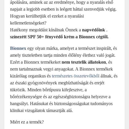
ápolására, aminek az az eredménye, hogy a nyaralás első
napjait a legjobb esetben is leégett háttal szenvedjük végig.
Hogyan kerülhetjük el ezeket a nyaralási
kellemetlenségeket?
Hatékony megoldást kínálnak Önnek a
napvédőink
.
színezétt
SPF 50+ fényvédő krém a Bionnex cégtől.
Bionnex
egy olyan márka, amelyet a természet inspirált, és
amely tiszteletben tartja minden élőlény élethez való jogát.
Ezért a Bionnex termékeket
nem tesztelik állatokon
, és
nem tartalmaznak vegyi anyagokat. A Bionnex termékek
kizárólag organikus és
természetes összetevőkből
állnak, és
az északi gyógynövények megbízhatóságát és erejét
tükrözik. Minden bőrtípusra kifejlesztve, a
bőrérzékenységre és az egészségbiztonságra helyezve a
hangsúlyt. Hatásukat és biztonságosságukat tudományos
klinikai vizsgálatok támasztják alá.
Miért ez a termék?