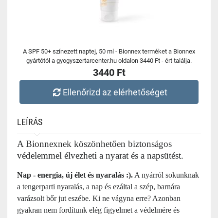
A SPF 50+ színezett naptej, 50 ml - Bionnex terméket a Bionnex
gyártótól a gyogyszertarcenter.hu oldalon 3440 Ft - ért találja.
3440 Ft
Ellenőrizd az elérhetőséget
LEÍRÁS
A Bionnexnek köszönhetően biztonságos
védelemmel élvezheti a nyarat és a napsütést.
Nap - energia, új élet és nyaralás :).
A nyárról sokunknak
a tengerparti nyaralás, a
nap és ezáltal a szép, barnára
varázsolt bőr
jut eszébe.
Ki ne vágyna erre? Azonban
gyakran nem fordítunk elég figyelmet a védelmére és