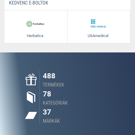
KEDVENC E-BOLTOK
Herbatica
USAmedical
488
TERMÉKEK
78
KATEGÓRIÁK
37
MÁRKÁK