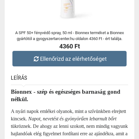
A SPF 50+ fényvédő spray, 50 ml - Bionnex terméket a Bionnex
gyártótól a gyogyszertarcenter.hu oldalon 4360 Ft - ért találja.
4360 Ft
Ellenőrizd az elérhetőséget
LEÍRÁS
Bionnex - szép és egészséges barnaság gond
nélkül.
A nyári napok emlékei olyanok, mint a szívünkben elrejtett
kincsek.
Napot, nevetést és gyönyörűen lebarnult bőrt
tükröznek. De ahogy az lenni szokott, nem mindig vagyunk
hajlandóak elég figyelmet fordítani erre az ajándékra, amit a