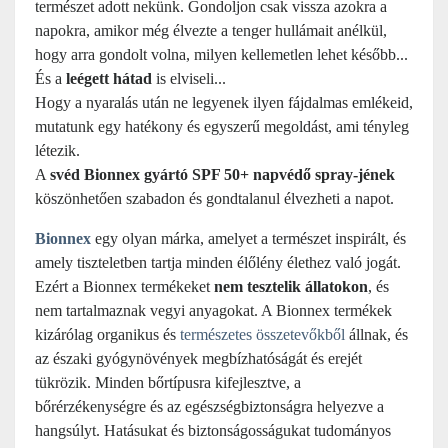
természet adott nekünk. Gondoljon csak vissza azokra a
napokra, amikor még élvezte a tenger hullámait anélkül,
hogy arra gondolt volna, milyen kellemetlen lehet később...
És a
leégett hátad
is elviseli...
Hogy a nyaralás után ne legyenek ilyen fájdalmas emlékeid,
mutatunk egy hatékony és egyszerű megoldást, ami tényleg
létezik.
A
svéd Bionnex gyártó SPF 50+ napvédő spray-jének
köszönhetően szabadon és gondtalanul élvezheti a napot.
Bionnex
egy olyan márka, amelyet a természet inspirált, és
amely tiszteletben tartja minden élőlény élethez való jogát.
Ezért a Bionnex termékeket
nem tesztelik állatokon
, és
nem tartalmaznak vegyi anyagokat. A Bionnex termékek
kizárólag organikus és
természetes összetevőkből
állnak, és
az északi gyógynövények megbízhatóságát és erejét
tükrözik. Minden bőrtípusra kifejlesztve, a
bőrérzékenységre és az egészségbiztonságra helyezve a
hangsúlyt. Hatásukat és biztonságosságukat tudományos