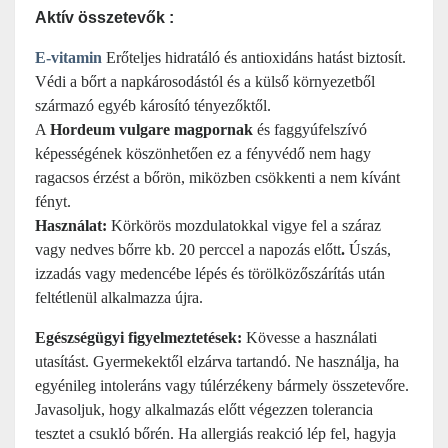
Aktív összetevők :
E-vitamin
Erőteljes hidratáló és antioxidáns hatást biztosít.
Védi a bőrt a napkárosodástól és a külső környezetből
származó egyéb károsító tényezőktől.
A
Hordeum vulgare magpornak
és faggyúfelszívó
képességének köszönhetően ez a fényvédő nem hagy
ragacsos érzést a bőrön, miközben csökkenti a nem kívánt
fényt.
Használat:
Körkörös mozdulatokkal vigye fel a száraz
vagy nedves bőrre kb. 20 perccel a napozás előtt
.
Úszás,
izzadás vagy medencébe lépés és törölközőszárítás után
feltétlenül alkalmazza újra.
Egészségügyi figyelmeztetések:
Kövesse a használati
utasítást.
Gyermekektől elzárva tartandó. Ne használja, ha
egyénileg intoleráns vagy túlérzékeny bármely összetevőre.
Javasoljuk, hogy alkalmazás előtt végezzen tolerancia
tesztet a csukló bőrén. Ha allergiás reakció lép fel, hagyja