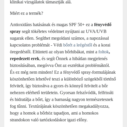
klinikai vizsgálatok támasztják alá.
Miért ez a termék?
Antioxidáns hatásának és
magas
SPF 50+
ez a
fényvédő
spray
segít tökéletes védelmet nyújtani az UVA/UVB
sugarak ellen. S
egíthet megoldani számos, a napozással
kapcsolatos problémát -
Védi
bőrét a leégéstől
és a korai
öregedéstől.
Eltünteti az olyan bőrhibákat, mint a
foltok
,
repedezett erek
, és segít Önnek a hibátlan megjelenés
biztosításában, megóvva Önt az esztétikai problémáktól.
És ez még nem minden! Ez a fényvédő spray-formulájának
köszönhetően lehetővé teszi a különböző szögekből történő
felvitelt, így biztosítva a gyors és könnyű felvitelt a bőr
nehezen elérhető területein. Gyorsan felszívódik, felfrissíti
és hidratálja a bőrt, így a barnaság nagyon természetesnek
fog tűnni.
Textúrájának köszönhetően megakadályozza,
hogy a homok a bőrhöz tapadjon, ami a homokos
strandokon való tartózkodáskor igazi előny.