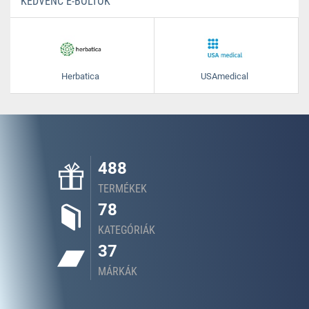
KEDVENC E-BOLTOK
Herbatica
USAmedical
488
TERMÉKEK
78
KATEGÓRIÁK
37
MÁRKÁK