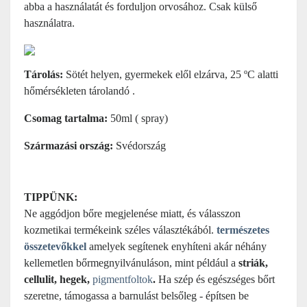
abba a használatát és forduljon orvosához. Csak külső
használatra.
Tárolás:
Sötét helyen, gyermekek elől elzárva, 25 ºC alatti
hőmérsékleten tárolandó .
Csomag tartalma:
50ml
( spray)
Származási ország:
Svédország
TIPPÜNK:
Ne aggódjon bőre megjelenése miatt, és válasszon
kozmetikai termékeink széles választékából.
természetes
összetevőkkel
amelyek segítenek enyhíteni akár néhány
kellemetlen bőrmegnyilvánuláson, mint például a
striák,
cellulit, hegek,
pigmentfoltok
.
Ha szép és egészséges bőrt
szeretne, támogassa a barnulást belsőleg - építsen be