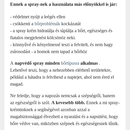
Ennek a spray-nek a használata más előnyökkel is jár:
- védelmet nyújt a leégés ellen
- csökkenti a
bőrproblémák
kockázatát
- a spray krém hidratálja és táplálja a bőrt, egészséges és
fiatalos megjelenést kölcsönöz neki.
- könnyűvé és kényelmessé teszi a felvitelt, és nem hagy
zsírosodást - a homok nem tapad a bőrhöz
A
napvédő spray minden
bőrtípusra
alkalmas
.
Lehetővé teszi, hogy a nehezebben elérhető területekre,
például a hátadra is felvihesd a naptejet, ahol nem éred el
magad.
Ne feledje, hogy a napozás nemcsak a szépségről, hanem
az egészségről is szól.
A kevesebb több.
Ennek a mi spray-
krémünknek a segítségével azonban azzal a
magabiztossággal élvezheti a nyaralást és a napsütést, hogy
bőre védve van, miközben szépnek és egészségesnek tűnik.