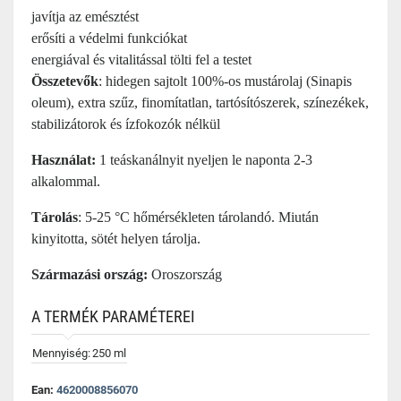
javítja az emésztést
erősíti a védelmi funkciókat
energiával és vitalitással tölti fel a testet
Összetevők
: hidegen sajtolt 100%-os mustárolaj (Sinapis
oleum), extra szűz, finomítatlan, tartósítószerek, színezékek,
stabilizátorok és ízfokozók nélkül
Használat:
1 teáskanálnyit nyeljen le naponta 2-3
alkalommal.
Tárolás
: 5-25 °C hőmérsékleten tárolandó. Miután
kinyitotta, sötét helyen tárolja.
Származási ország:
Oroszország
A TERMÉK PARAMÉTEREI
Mennyiség:
250 ml
Ean:
4620008856070