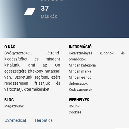
37
MÁRKÁK
O NÁS
INFORMÁCIÓ
Gyógyszereket, étrend-
Kedvezményes kuponok és
kiegészítőket és mindent
promóciók
kínálunk, ami az Ön
Minden kategória
egészségére jótékony hatással
Minden márka
van. Szeretünk segíteni, ezért
Minden e-shop
rendszeresen frissítjük és
Újdonságok
változtatjuk termékeinket.
Kedvezmények
BLOG
WEBHELYEK
Magazinunk
Rólunk
Cookies
USAmedical
Herbatica