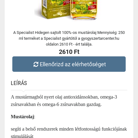
A Specialist Hidegen sajtolt 100%-os mustárolaj Mennyiség: 250
ml terméket a Specialist gyártótól a gyogyszertarcenter.hu
oldalon 2610 Ft - ért találja.
2610 Ft
Ellenőrizd az elérhetőséget
LEÍRÁS
A mustármagból nyert olaj antioxidánsokban, omega-3
zsírsavakban és omega-6 zsírsavakban gazdag.
Mustárolaj
:
segíti a belső rendszerek minden létfontosságú funkciójának
stimulálását