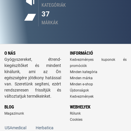
KATEGÓRIÁK
37
MÁRKÁK
O NÁS
INFORMÁCIÓ
Gyógyszereket, étrend-
Kedvezményes kuponok és
kiegészítőket és mindent
promóciók
kínálunk, ami az Ön
Minden kategória
egészségére jótékony hatással
Minden márka
van. Szeretünk segíteni, ezért
Minden e-shop
rendszeresen frissítjük és
Újdonságok
változtatjuk termékeinket.
Kedvezmények
BLOG
WEBHELYEK
Magazinunk
Rólunk
Cookies
USAmedical
Herbatica