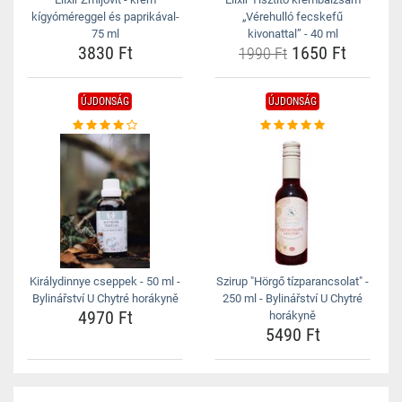
kígyóméreggel és paprikával-
„Vérehulló fecskefű
75 ml
kivonattal” - 40 ml
3830 Ft
1650 Ft
1990 Ft
ÚJDONSÁG
ÚJDONSÁG
Királydinnye cseppek - 50 ml -
Szirup "Hörgő tízparancsolat" -
Bylinářství U Chytré horákyně
250 ml - Bylinářství U Chytré
4970 Ft
horákyně
5490 Ft