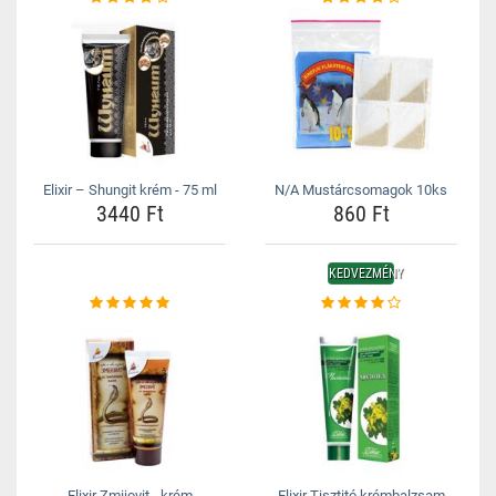
Elixir – Shungit krém - 75 ml
N/A Mustárcsomagok 10ks
3440 Ft
860 Ft
KEDVEZMÉNY
Elixir Zmijovit - krém
Elixir Tisztitó krémbalzsam