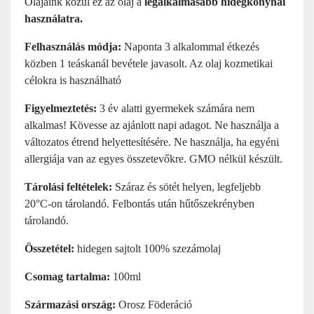
Olajaink közül ez az olaj a
legalkalmasabb hidegkonyhai
használatra.
Felhasználás módja:
Naponta 3 alkalommal étkezés
közben 1 teáskanál bevétele javasolt. Az olaj kozmetikai
célokra is használható
Figyelmeztetés:
3 év alatti gyermekek számára nem
alkalmas! Kövesse az ajánlott napi adagot. Ne használja a
változatos étrend helyettesítésére. Ne használja, ha egyéni
allergiája van az egyes összetevőkre. GMO nélkül készült.
Tárolási feltételek:
Száraz és sötét helyen, legfeljebb
20°C-on tárolandó. Felbontás után hűtőszekrényben
tárolandó.
Összetétel:
hidegen sajtolt 100% szezámolaj
Csomag tartalma:
100ml
Származási ország:
Orosz Föderáció