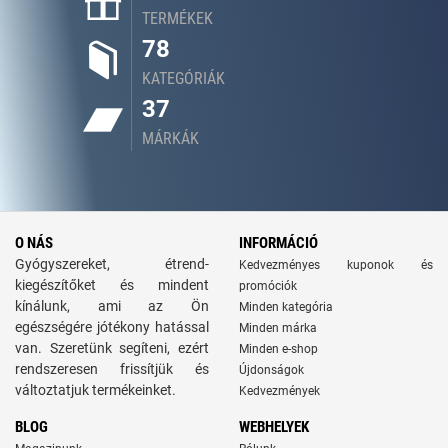
TERMÉKEK
78
KATEGÓRIÁK
37
MÁRKÁK
O NÁS
INFORMÁCIÓ
Gyógyszereket, étrend-
Kedvezményes kuponok és
kiegészítőket és mindent
promóciók
kínálunk, ami az Ön
Minden kategória
egészségére jótékony hatással
Minden márka
van. Szeretünk segíteni, ezért
Minden e-shop
rendszeresen frissítjük és
Újdonságok
változtatjuk termékeinket.
Kedvezmények
BLOG
WEBHELYEK