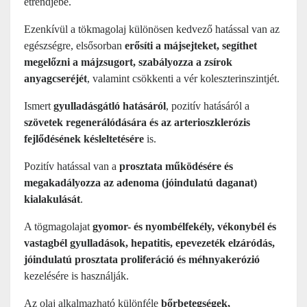
étrendjébe.
Ezenkívül a tökmagolaj különösen kedvező hatással van az
egészségre, elsősorban
erősíti a májsejteket, segíthet
megelőzni a májzsugort, szabályozza a zsírok
anyagcseréjét
, valamint csökkenti a vér koleszterinszintjét.
Ismert
gyulladásgátló hatásáról
, pozitív hatásáról a
szövetek regenerálódására és az arterioszklerózis
fejlődésének késleltetésére
is.
Pozitív hatással van a
prosztata működésére és
megakadályozza az adenoma (jóindulatú daganat)
kialakulását
.
A tögmagolajat
gyomor- és nyombélfekély, vékonybél és
vastagbél gyulladások, hepatitis, epevezeték elzáródás,
jóindulatú prosztata proliferáció és méhnyakerózió
kezelésére is használják.
Az olaj alkalmazható különféle
bőrbetegségek,