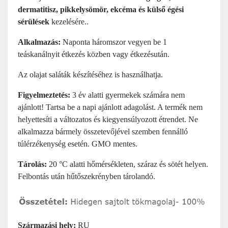
dermatitisz, pikkelysömör, ekcéma és külső égési
sérülések
kezelésére..
Alkalmazás:
Naponta háromszor vegyen be 1
teáskanálnyit étkezés közben vagy étkezésután.
Az olajat saláták készítéséhez is használhatja.
Figyelmeztetés:
3 év alatti gyermekek számára nem
ajánlott! Tartsa be a napi ajánlott adagolást. A termék nem
helyettesíti a változatos és kiegyensúlyozott étrendet. Ne
alkalmazza bármely összetevőjével szemben fennálló
túlérzékenység esetén. GMO mentes.
Tárolás:
20 °C alatti hőmérsékleten, száraz és sötét helyen.
Felbontás után hűtőszekrényben tárolandó.
Származási hely:
RU