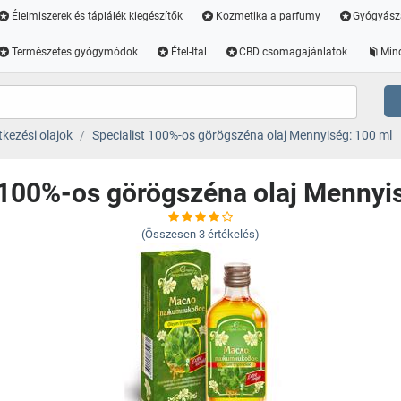
Élelmiszerek és táplálék kiegészítők
Kozmetika a parfumy
Gyógyász
Természetes gyógymódok
Étel-Ital
CBD csomagajánlatok
Min
tkezési olajok
Specialist 100%-os görögszéna olaj Mennyiség: 100 ml
 100%-os görögszéna olaj Mennyi
(Összesen
3
értékelés)