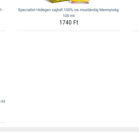
t -
Specialist Hidegen sajtolt 100%-os mustárolaj Mennyiség:
100 ml
1740 Ft
 ml