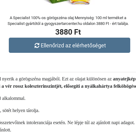
A Specialist 100%-os görögszéna olaj Mennyiség: 100 ml terméket a
Specialist gyártótól a gyogyszertarcenter.hu oldalon 3880 Ft - ért találja.
3880 Ft
Ellenőrizd az elérhetőséget
al nyerik a görögszéna magjából. Ezt az olajat különösen az
anyatejkép
 a vér rossz koleszterinszintjét, elősegíti a nyálkahártya felköhögésé
-3 alkalommal.
 sötét helyen tárolja.
szetevőinek intoleranciája esetén. Ne lépje túl az ajánlott napi adagot.
ánlott.