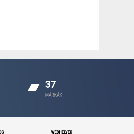
37
MÁRKÁK
OG
WEBHELYEK