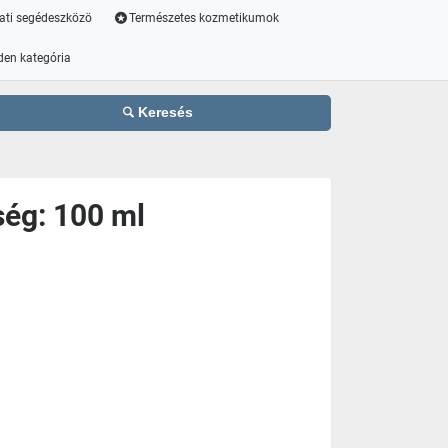
ati segédeszközö
Természetes kozmetikumok
den kategória
Keresés
ség: 100 ml