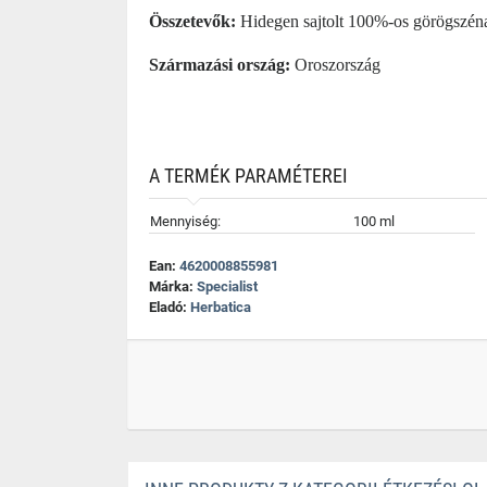
Összetevők:
Hidegen sajtolt 100%-os görögszéna
Származási ország:
Oroszország
A TERMÉK PARAMÉTEREI
Mennyiség:
100 ml
Ean:
4620008855981
Márka:
Specialist
Eladó:
Herbatica