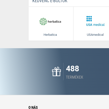
KEDVENC E-BOLTOK
Herbatica
USAmedical
488
TERMÉKEK
O NÁS