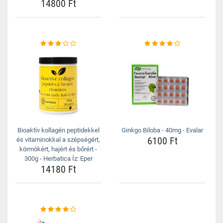
14800 Ft
Bioaktív kollagén peptidekkel
Ginkgo Biloba - 40mg - Evalar
6100 Ft
és vitaminokkal a szépségért,
körmökért, hajért és bőrért -
300g - Herbatica Íz: Eper
14180 Ft