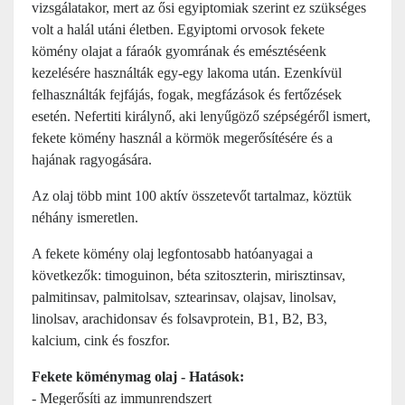
vizsgálatakor, mert az ősi egyiptomiak szerint ez szükséges
volt a halál utáni életben. Egyiptomi orvosok fekete
kömény olajat a fáraók gyomrának és emésztéséenk
kezelésére használták egy-egy lakoma után. Ezenkívül
felhasználták fejfájás, fogak, megfázások és fertőzések
esetén. Nefertiti királynő, aki lenyűgöző szépségéről ismert,
fekete kömény használ a körmök megerősítésére és a
hajának ragyogására.
Az olaj több mint 100 aktív összetevőt tartalmaz, köztük
néhány ismeretlen.
A fekete kömény olaj legfontosabb hatóanyagai a
következők: timoguinon, béta szitoszterin, mirisztinsav,
palmitinsav, palmitolsav, sztearinsav, olajsav, linolsav,
linolsav, arachidonsav és folsavprotein, B1, B2, B3,
kalcium, cink és foszfor.
Fekete köménymag olaj - Hatások:
- Megerősíti az immunrendszert