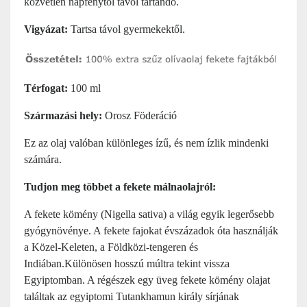
közvetlen napfénytől távol tartandó.
Vigyázat:
Tartsa távol gyermekektől.
Térfogat:
100 ml
Származási hely:
Orosz Föderáció
Ez az olaj valóban különleges ízű, és nem ízlik mindenki
számára.
Tudjon meg többet a fekete málnaolajról:
A fekete kömény (Nigella sativa) a világ egyik legerősebb
gyógynövénye. A fekete fajokat évszázadok óta használják
a Közel-Keleten, a Földközi-tengeren és
Indiában.Különösen hosszú múltra tekint vissza
Egyiptomban. A régészek egy üveg fekete kömény olajat
találtak az egyiptomi Tutankhamun király sírjának