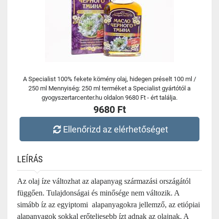
A Specialist 100% fekete kömény olaj, hidegen préselt 100 ml /
250 ml Mennyiség: 250 ml terméket a Specialist gyártótól a
gyogyszertarcenter.hu oldalon 9680 Ft - ért találja.
9680 Ft
Ellenőrizd az elérhetőséget
LEÍRÁS
Az olaj íze változhat az alapanyag származási országától
függően. Tulajdonságai és minősége nem változik. A
simább íz az egyiptomi alapanyagokra jellemző, az etiópiai
alapanyagok sokkal erőteljesebb ízt adnak az olajnak. A