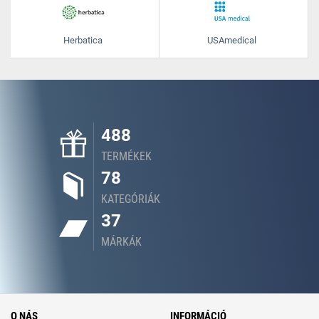
Herbatica
USAmedical
488
TERMÉKEK
78
KATEGÓRIÁK
37
MÁRKÁK
O NÁS
INFORMÁCIÓ