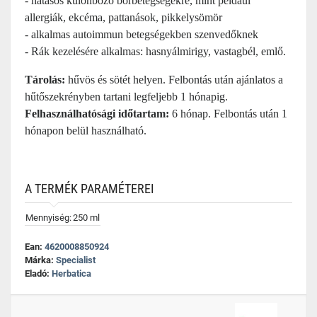
- hatásos különböző bőrbetegségekre, mint például
allergiák, ekcéma, pattanások, pikkelysömör
- alkalmas autoimmun betegségekben szenvedőknek
- Rák kezelésére alkalmas: hasnyálmirigy, vastagbél, emlő.
Tárolás:
hűvös és sötét helyen. Felbontás után ajánlatos a
hűtőszekrényben tartani legfeljebb 1 hónapig.
Felhasználhatósági időtartam:
6 hónap. Felbontás után 1
hónapon belül használható.
A TERMÉK PARAMÉTEREI
Mennyiség:
250 ml
Ean:
4620008850924
Márka:
Specialist
Eladó:
Herbatica