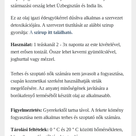
származási ország lehet Üzbegisztán és India lis.
Ez az olaj igazi édesgyökérrel dúsítva alkalmas a szervezet
detoxikációjára. A szervezet tisztítását az alábbi szirup
gyorsítja:
A
szirup itt található.
Használat:
1 teáskanál 2 - 3x naponta az este kivételével,
mert erősen tonizál. Össze lehet keverni gyümölcslével,
joghurttal vagy mézzel.
Terhes és szoptató nők számára nem javasolt a fogyasztása,
csupán kozmetikai szerként használhatják striák
megelőzésére. Az anyatej minőségének javítására a
borókafenyő terméséből készült olaj az alkalmasabb.
Figyelmeztetés:
Gyerekektől tartsa távol. A fekete kömény
fogyasztása nem alkalmas terhes és szoptató nők számára.
Tárolási feltételek:
0 ° C és 20 ° C közötti hőmérsékleten,