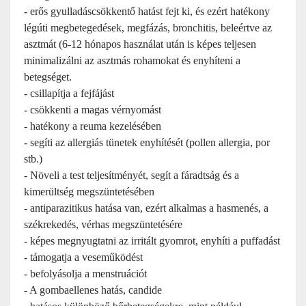
- erős gyulladáscsökkentő hatást fejt ki, és ezért hatékony
légúti megbetegedések, megfázás, bronchitis, beleértve az
asztmát (6-12 hónapos használat után is képes teljesen
minimalizálni az asztmás rohamokat és enyhíteni a
betegséget.
- csillapítja a fejfájást
- csökkenti a magas vérnyomást
- hatékony a reuma kezelésében
- segíti az allergiás tünetek enyhítését (pollen allergia, por
stb.)
- Növeli a test teljesítményét, segít a fáradtság és a
kimerültség megszüntetésében
- antiparazitikus hatása van, ezért alkalmas a hasmenés, a
székrekedés, vérhas megszüntetésére
- képes megnyugtatni az irritált gyomrot, enyhíti a puffadást
- támogatja a veseműködést
- befolyásolja a menstruációt
- A gombaellenes hatás, candide