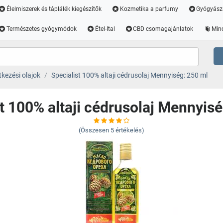
Élelmiszerek és táplálék kiegészítők
Kozmetika a parfumy
Gyógyász
Természetes gyógymódok
Étel-Ital
CBD csomagajánlatok
Min
tkezési olajok
Specialist 100% altaji cédrusolaj Mennyiség: 250 ml
t 100% altaji cédrusolaj Mennyis
(Összesen
5
értékelés)