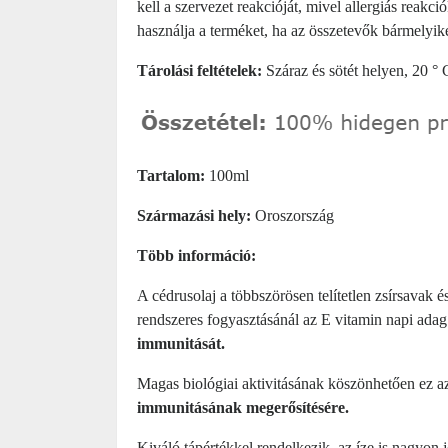
kell a szervezet reakcióját, mivel allergiás reakci
használja a terméket, ha az összetevők bármelyikér
Tárolási feltételek:
Száraz és sötét helyen, 20 ° 
Tartalom:
100ml
Származási hely:
Oroszország
Több információ:
A cédrusolaj a többszörösen telítetlen zsírsavak 
rendszeres fogyasztásánál az E vitamin napi adag 5
immunitását.
Magas biológiai aktivitásának köszönhetően ez a
immunitásának megerősítésére.
Kiváló tápértékkel rendelkezik, az íze is nagyon j