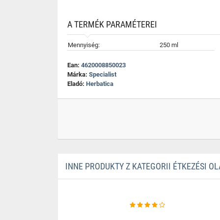
A TERMÉK PARAMÉTEREI
Mennyiség:
250 ml
Ean:
4620008850023
Márka:
Specialist
Eladó:
Herbatica
INNE PRODUKTY Z KATEGORII ÉTKEZÉSI O