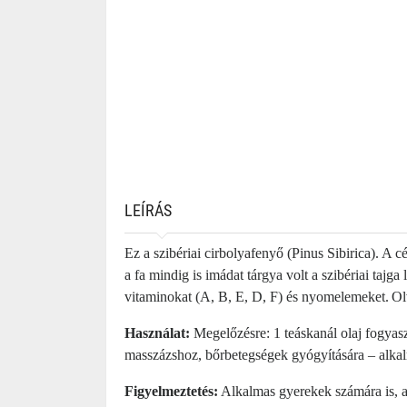
LEÍRÁS
Ez a szibériai cirbolyafenyő (Pinus Sibirica). A 
a fa mindig is imádat tárgya volt a szibériai tajga
vitaminokat (A, B, E, D, F) és nyomelemeket.
Ol
Használat:
Megelőzésre: 1 teáskanál olaj fogyasz
masszázshoz, bőrbetegségek gyógyítására – alkal
Figyelmeztetés:
Alkalmas gyerekek számára is, az