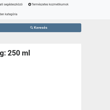
ati segédeszközö
Természetes kozmetikumok
den kategória
Keresés
ég: 250 ml