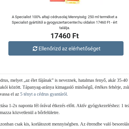
A Specialist 100% altaji cédrusolaj Mennyiség: 250 ml terméket a
Specialist gyártótól a gyogyszertarcenter.hu oldalon 17460 Ft - ért
találja.
17460 Ft
Ellenőrizd az elérhetőséget
cédrus, melyet „az élet fájának” is neveznek, hatalmas fenyő, akár 35-
 lakói között.
Tápanyag-aránya kimagasló minőségű, értékes fehérje, zsír
vassa el az
5 tényt a cédrus gyantáról.
tása 1-2x naponta fél órával étkezés előtt. Aktív gyógykezeléshez: 1 te
mazza közvetlenül a bőrfelületre.
onban csak kis, korlátozott mennyiségben. Az étrendbe való besorolás