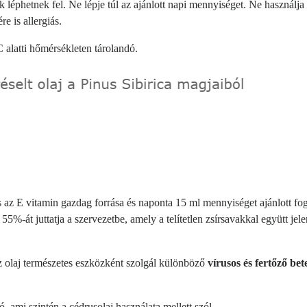
ók léphetnek fel. Ne lépje túl az ajánlott napi mennyiséget. Ne használja
e is allergiás.
C alatti hőmérsékleten tárolandó.
és az E vitamin gazdag forrása és naponta 15 ml mennyiséget ajánlott fo
5%-át juttatja a szervezetbe, amely a telítetlen zsírsavakkal együtt jel
z olaj természetes eszközként szolgál különböző
vírusos és fertőző be
ó, ami szintén a cédrusolaj használata mellett szól.