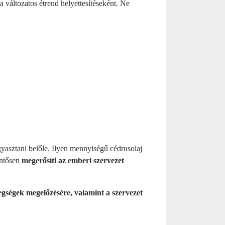
 a változatos étrend helyettesítéseként. Ne
gyasztani belőle. Ilyen mennyiségű cédrusolaj
entősen
megerősíti az emberi szervezet
tegségek megelőzésére, valamint a szervezet