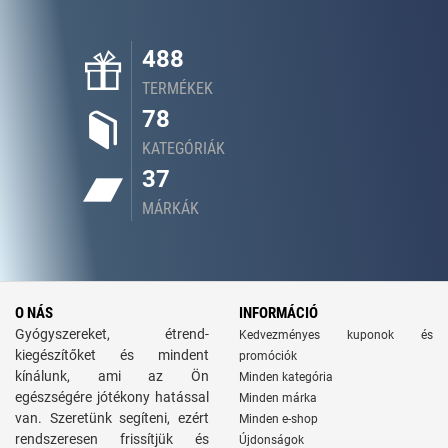
488
TERMÉKEK
78
KATEGÓRIÁK
37
MÁRKÁK
O NÁS
INFORMÁCIÓ
Gyógyszereket, étrend-
Kedvezményes kuponok és
kiegészítőket és mindent
promóciók
kínálunk, ami az Ön
Minden kategória
egészségére jótékony hatással
Minden márka
van. Szeretünk segíteni, ezért
Minden e-shop
rendszeresen frissítjük és
Újdonságok