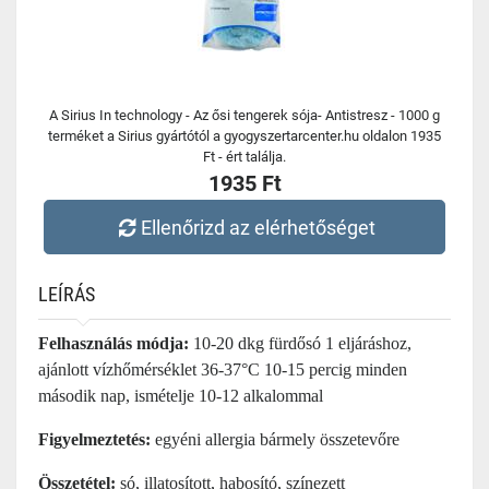
A Sirius In technology - Az ősi tengerek sója- Antistresz - 1000 g
terméket a Sirius gyártótól a gyogyszertarcenter.hu oldalon 1935
Ft - ért találja.
1935 Ft
Ellenőrizd az elérhetőséget
LEÍRÁS
Felhasználás módja:
10-20 dkg fürdősó 1 eljáráshoz,
ajánlott vízhőmérséklet 36-37°C 10-15 percig minden
második nap, ismételje 10-12 alkalommal
Figyelmeztetés:
egyéni allergia bármely összetevőre
Összetétel:
só, illatosított, habosító, színezett