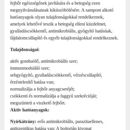
fejbőr egészségének javítására és a betegség ezen
megnyilvánulásainak kiküszöbölésére. A sampont alkotó
hatóanyagok olyan tulajdonságokkal rendelkeznek,
amelyek lehetővé teszik a betegség elleni küzdelmet,
gyulladáscsökkentő, antimikrobiális, gyógyító hatásúak,
fájdalomcsillapító és egyéb tulajdonságokkal rendelkeznek.
Tulajdonságai:
aktív gombaölő, antimikrobiális szer;
immunmoduláló szer;
sebgyógyító, gyulladáscsökkentő, vérzéscsillapító,
érzéstelenítő hatása van;
normalizálja a fejbőr anyagcseréjét;
csökkenti és normalizálja a faggyú szekrécióját;
megszünteti a viszkető fejbőrt.
Aktív hatóanyagok:
Nyírkátrány:
erős antimikrobiális, parazitaellenes,
antiszeptikus hatása van; A bojtorján kivonat