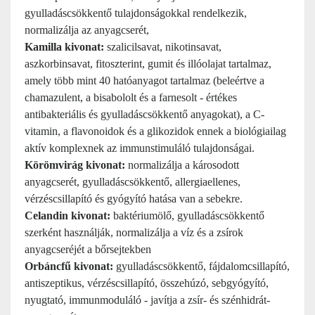
gyulladáscsökkentő tulajdonságokkal rendelkezik,
normalizálja az anyagcserét,
Kamilla kivonat:
szalicilsavat, nikotinsavat,
aszkorbinsavat, fitoszterint, gumit és illóolajat tartalmaz,
amely több mint 40 hatóanyagot tartalmaz (beleértve a
chamazulent, a bisabololt és a farnesolt - értékes
antibakteriális és gyulladáscsökkentő anyagokat), a C-
vitamin, a flavonoidok és a glikozidok ennek a biológiailag
aktív komplexnek az immunstimuláló tulajdonságai.
Körömvirág kivonat:
normalizálja a károsodott
anyagcserét, gyulladáscsökkentő, allergiaellenes,
vérzéscsillapító és gyógyító hatása van a sebekre.
Celandin kivonat:
baktériumölő, gyulladáscsökkentő
szerként használják, normalizálja a víz és a zsírok
anyagcseréjét a bőrsejtekben
Orbáncfű kivonat:
gyulladáscsökkentő, fájdalomcsillapító,
antiszeptikus, vérzéscsillapító, összehúzó, sebgyógyító,
nyugtató, immunmoduláló - javítja a zsír- és szénhidrát-