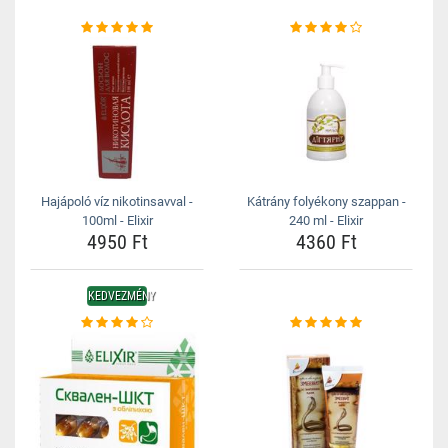
Hajápoló víz nikotinsavval -
Kátrány folyékony szappan -
100ml - Elixir
240 ml - Elixir
4950 Ft
4360 Ft
KEDVEZMÉNY