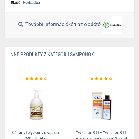
Eladó:
Herbatica
További információkért az eladótól
INNE PRODUKTY Z KATEGORII SAMPONOK
Kátrány folyékony szappan -
Twinstec 911+ Twinstec 911
240 ml - Elixir
+ hagyma haj sampon 150 ml