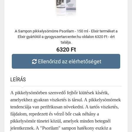
A Sampon pikkelysömörre Psorilam - 150 ml - Elixir terméket a
Elixir gyártótól a gyogyszertarcenter.hu oldalon 6320 Ft - ért
találja.
6320 Ft
Ellenőrizd az elérhetőséget
LEÍRÁS
A pikkelysömörben szenvedő fejbőr kiütések kísérik,
amelyekhez gyakran viszketés is társul. A pikkelysömörnek
tendenciája van perifrikusan növekedni. A tartós viszketés,
fájdalom, repedezett és vérző bőr csak néhány a
pikkelysömör tünetei közül, amelyek minden betegnél
jelentkeznek. A "Psorilam" sampon hatékony eszköz a