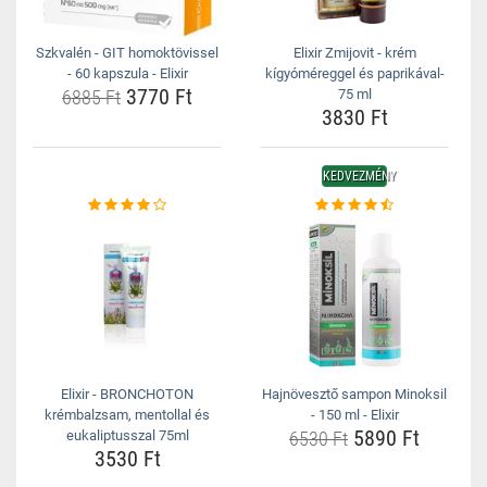
Szkvalén - GIT homoktövissel
Elixir Zmijovit - krém
- 60 kapszula - Elixir
kígyóméreggel és paprikával-
3770 Ft
6885 Ft
75 ml
3830 Ft
KEDVEZMÉNY
Elixir - BRONCHOTON
Hajnövesztő sampon Minoksil
krémbalzsam, mentollal és
- 150 ml - Elixir
5890 Ft
eukaliptusszal 75ml
6530 Ft
3530 Ft