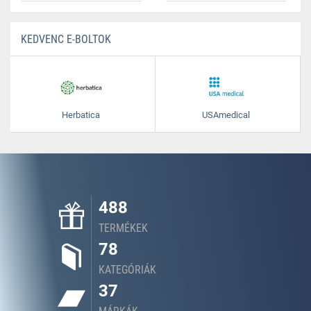
KEDVENC E-BOLTOK
Herbatica
USAmedical
488
TERMÉKEK
78
KATEGÓRIÁK
37