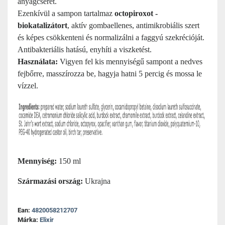
anyagcserét.
Ezenkívül a sampon tartalmaz
octopiroxot -
biokatalizátort
, aktív gombaellenes, antimikrobiális szert
és képes csökkenteni és normalizálni a faggyú szekrécióját.
Antibakteriális hatású, enyhíti a viszketést.
Használata:
Vigyen fel kis mennyiségű sampont a nedves
fejbőrre, masszírozza be, hagyja hatni 5 percig és mossa le
vízzel.
Mennyiség:
150 ml
Származási ország:
Ukrajna
Ean:
4820058212707
Márka:
Elixir