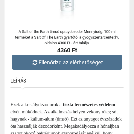
A Salt of the Earth timsó spraydezodor Mennyiség: 100 ml
terméket a Salt Of The Earth gyártótól a gyogyszertarcenter.hu
oldalon 4360 Ft - ért találja.
4360 Ft
Ellenőrizd az elérhetőséget
LEÍRÁS
Ezek a kristálydezodorok a
tiszta természetes védelem
elvén működnek. Az alkalmazás helyén vékony réteg sót
hagynak - kálium-alum (timsó). Ezt az anyagot évszázadok
óta használják dezodorként. Megakadályozza a hónaljban
szagot okozó baktériumok szaporodását anélkül, hogy