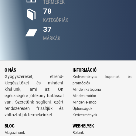
TERMÉKEK
78
KATEGÓRIÁK
37
MÁRKÁK
O NÁS
INFORMÁCIÓ
Gyógyszereket, étrend-
Kedvezményes kuponok és
kiegészítőket és mindent
promóciók
kínálunk, ami az Ön
Minden kategória
egészségére jótékony hatással
Minden márka
van. Szeretünk segíteni, ezért
Minden e-shop
rendszeresen frissítjük és
Újdonságok
változtatjuk termékeinket.
Kedvezmények
BLOG
WEBHELYEK
Magazinunk
Rólunk