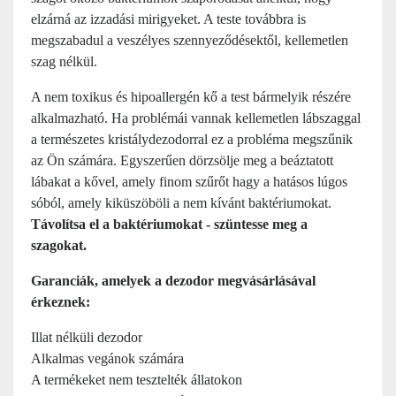
elzárná az izzadási mirigyeket. A teste továbbra is
megszabadul a veszélyes szennyeződésektől, kellemetlen
szag nélkül.
A nem toxikus és hipoallergén kő a test bármelyik részére
alkalmazható. Ha problémái vannak kellemetlen lábszaggal
a természetes kristálydezodorral ez a probléma megszűnik
az Ön számára. Egyszerűen dörzsölje meg a beáztatott
lábakat a kővel, amely finom szűrőt hagy a hatásos lúgos
sóból, amely kiküszöböli a nem kívánt baktériumokat.
Távolítsa el a baktériumokat - szüntesse meg a
szagokat.
Garanciák, amelyek a dezodor megvásárlásával
érkeznek:
Illat nélküli dezodor
Alkalmas vegánok számára
A termékeket nem tesztelték állatokon