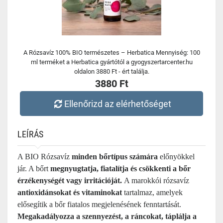
A Rózsavíz 100% BIO természetes – Herbatica Mennyiség: 100
ml terméket a Herbatica gyártótól a gyogyszertarcenter.hu
oldalon 3880 Ft - ért találja.
3880 Ft
Ellenőrizd az elérhetőséget
LEÍRÁS
A BIO Rózsavíz
minden bőrtípus számára
előnyökkel
jár. A bőrt
megnyugtatja, fiatalítja és csökkenti a bőr
érzékenységét vagy irritációját.
A marokkói rózsavíz
antioxidánsokat és vitaminokat
tartalmaz, amelyek
elősegítik a bőr fiatalos megjelenésének fenntartását.
Megakadályozza a szennyezést, a ráncokat, táplálja a