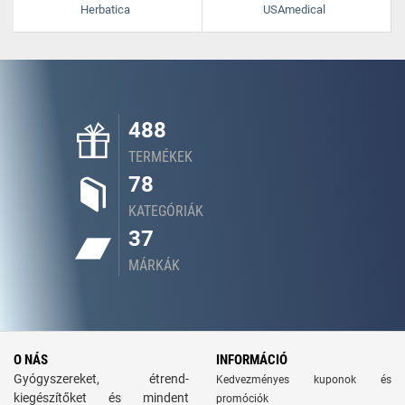
Herbatica
USAmedical
488
TERMÉKEK
78
KATEGÓRIÁK
37
MÁRKÁK
O NÁS
INFORMÁCIÓ
Gyógyszereket, étrend-
Kedvezményes kuponok és
kiegészítőket és mindent
promóciók