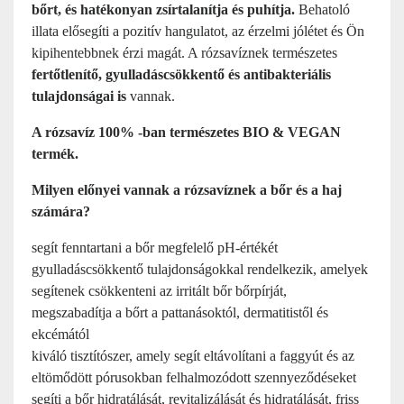
bőrt, és hatékonyan zsírtalanítja és puhítja.
Behatoló
illata elősegíti a pozitív hangulatot, az érzelmi jólétet és Ön
kipihentebbnek érzi magát. A rózsavíznek természetes
fertőtlenítő, gyulladáscsökkentő és antibakteriális
tulajdonságai is
vannak.
A rózsavíz 100% -ban természetes BIO & VEGAN
termék.
Milyen előnyei vannak a rózsavíznek a bőr és a haj
számára?
segít fenntartani a bőr megfelelő pH-értékét
gyulladáscsökkentő tulajdonságokkal rendelkezik, amelyek
segítenek csökkenteni az irritált bőr bőrpírját,
megszabadítja a bőrt a pattanásoktól, dermatitistől és
ekcémától
kiváló tisztítószer, amely segít eltávolítani a faggyút és az
eltömődött pórusokban felhalmozódott szennyeződéseket
segíti a bőr hidratálását, revitalizálását és hidratálását, friss