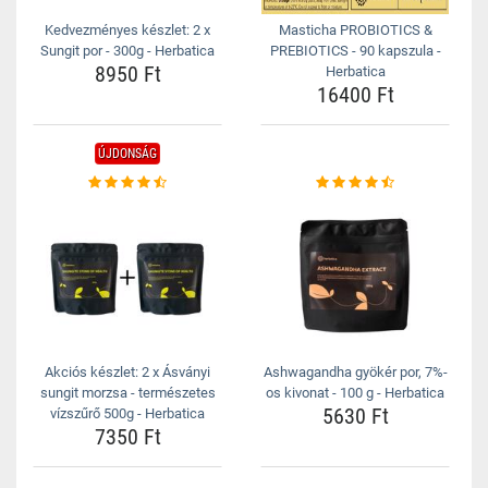
Kedvezményes készlet: 2 x
Masticha PROBIOTICS &
Sungit por - 300g - Herbatica
PREBIOTICS - 90 kapszula -
8950 Ft
Herbatica
16400 Ft
ÚJDONSÁG
Akciós készlet: 2 x Ásványi
Ashwagandha gyökér por, 7%-
sungit morzsa - természetes
os kivonat - 100 g - Herbatica
5630 Ft
vízszűrő 500g - Herbatica
7350 Ft