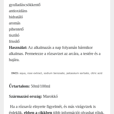
gyulladáscsökkentő
antioxidáns
hidratáló
aromás
pihentető
tisztító
frissítő
Használat:
Az alkalmazás a nap folyamán bármikor
alkalmas. Permetezze a rózsavizet az arcára, a testére és a
hajára.
Űrtartalom:
50ml/100ml
Származási ország:
Marokkó
Ha a rózsavíz elnyerte figyelmét, és más virágvizek is
érdeklik,
ebben a cikkben
több információt olvashat róluk.