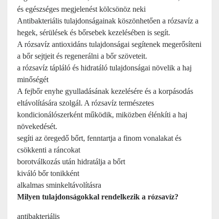
és egészséges megjelenést kölcsönöz neki
Antibakteriális tulajdonságainak köszönhetően a rózsavíz a
hegek, sérülések és bőrsebek kezelésében is segít.
A rózsavíz antioxidáns tulajdonságai segítenek megerősíteni
a bőr sejtjeit és regenerálni a bőr szöveteit.
a rózsavíz tápláló és hidratáló tulajdonságai növelik a haj
minőségét
A fejbőr enyhe gyulladásának kezelésére és a korpásodás
eltávolítására szolgál. A rózsavíz természetes
kondicionálószerként működik, miközben élénkíti a haj
növekedését.
segíti az öregedő bőrt, fenntartja a finom vonalakat és
csökkenti a ráncokat
borotválkozás után hidratálja a bőrt
kiváló bőr tonikként
alkalmas sminkeltávolításra
Milyen tulajdonságokkal rendelkezik a rózsavíz?
antibakteriális