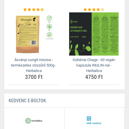
Ásványi sungit morzsa -
Szibériai Chaga - 60 vegán
természetes vízszűrő 500g -
kapszula INULIN-nal -
Herbatica
Herbatica
3700 Ft
4750 Ft
KEDVENC E-BOLTOK