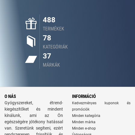
488
TERMÉKEK
78
KATEGÓRIÁK
37
MÁRKÁK
O NÁS
INFORMÁCIÓ
Gyógyszereket, étrend-
Kedvezményes kuponok és
kiegészítőket és mindent
promóciók
kínálunk, ami az Ön
Minden kategória
egészségére jótékony hatással
Minden márka
van. Szeretünk segíteni, ezért
Minden e-shop
rendszeresen frissítjük és
Újdonságok