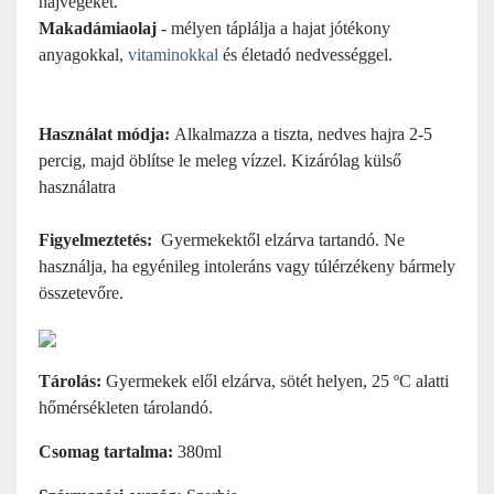
hajvégeket.
Makadámiaolaj
- mélyen táplálja a hajat jótékony
anyagokkal,
vitaminokkal
és életadó nedvességgel.
Használat módja:
Alkalmazza a tiszta, nedves hajra 2-5
percig, majd öblítse le meleg vízzel. Kizárólag külső
használatra
Figyelmeztetés:
Gyermekektől elzárva tartandó. Ne
használja, ha egyénileg intoleráns vagy túlérzékeny bármely
összetevőre.
Tárolás:
Gyermekek elől elzárva, sötét helyen, 25 ºC alatti
hőmérsékleten tárolandó.
Csomag tartalma:
380ml