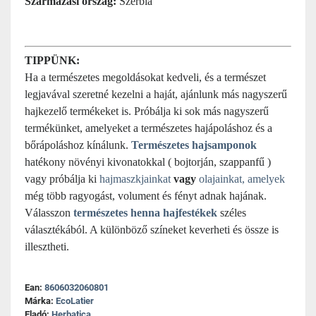
Származási ország:
Szerbia
TIPPÜNK:
Ha a természetes megoldásokat kedveli, és a természet
legjavával szeretné kezelni a haját, ajánlunk más nagyszerű
hajkezelő termékeket is. Próbálja ki sok más nagyszerű
termékünket, amelyeket a természetes hajápoláshoz és a
bőrápoláshoz kínálunk.
Természetes hajsamponok
hatékony növényi kivonatokkal (
bojtorján
, szappanfű )
vagy próbálja ki
hajmaszkjainkat
vagy
olajainkat
, amelyek
még több ragyogást, volument és fényt adnak hajának.
Válasszon
természetes henna hajfestékek
széles
választékából. A különböző színeket keverheti és össze is
illesztheti.
Ean:
8606032060801
Márka:
EcoLatier
Eladó:
Herbatica