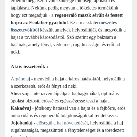
érdemli meg. Ezért van szüksége minőségi ápolásra és
táplálásra. Nekünk pedig megvan a tökéletes termékünk,
hogy ezt megadjuk - a
regeneráló maszk sérült és festett
hajra az Ecolatier gyártótól
. Ez a maszk
természetes
összetevőkből
készült amelyek helyreállítják és megvédik a
hajat a további károsodástól. Szó szerint egy balzsam a
hajának, amely fényt, védelmet, rugalmasságot és erőt ad
neki.
Aktív összetevők :
Argánolaj
- megvédi a hajat a káros hatásoktól, helyreállítja
a szerkezetét, erőt és fényt ad neki.
Shea vaj
- intenzíven táplálja a hajhagymákat, optimális
ápolást biztosít, erőssé és egészségessé teszi a hajat.
Kakaóvaj
- jótékony hatással van a hajra és a fejbőrre, erős
antioxidáns és regeneráló tulajdonságokkal rendelkezik.
Jojobaolaj
-
elősegíti a haj növekedését
, helyreállítja a haj
rugalmasságát, megszünteti a fénytelenséget és a töredezett