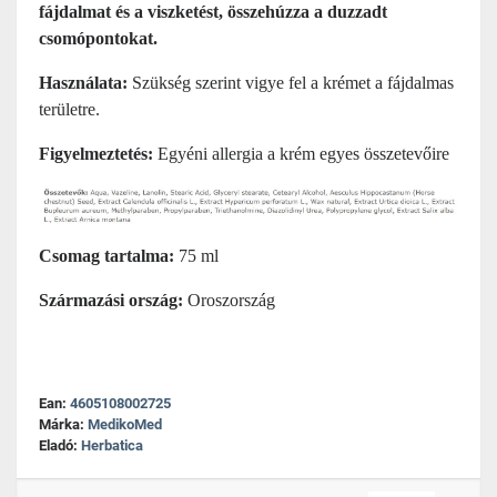
fájdalmat és a viszketést, összehúzza a duzzadt
csomópontokat.
Használata:
Szükség szerint vigye fel a krémet a fájdalmas
területre.
Figyelmeztetés:
Egyéni allergia a krém egyes összetevőire
Csomag tartalma:
75 ml
Származási ország:
Oroszország
Ean:
4605108002725
Márka:
MedikoMed
Eladó:
Herbatica