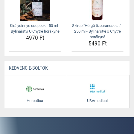
Királydinnye cseppek - 50 ml -
Szirup "Hörgő tízparancsolat" -
Bylinářství U Chytré horákyně
250 ml - Bylinářství U Chytré
4970 Ft
horákyně
5490 Ft
KEDVENC E-BOLTOK
Herbatica
USAmedical