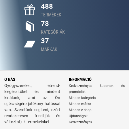
488
TERMÉKEK
78
KATEGÓRIÁK
37
MÁRKÁK
O NÁS
INFORMÁCIÓ
Gyógyszereket, étrend-
Kedvezményes kuponok és
kiegészítőket és mindent
promóciók
kínálunk, ami az Ön
Minden kategória
egészségére jótékony hatással
Minden márka
van. Szeretünk segíteni, ezért
Minden e-shop
rendszeresen frissítjük és
Újdonságok
változtatjuk termékeinket.
Kedvezmények