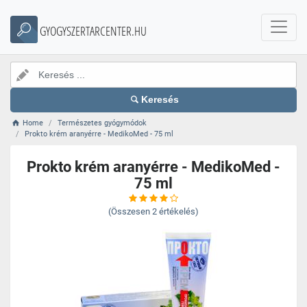
GYOGYSZERTARCENTER.HU
Keresés
Home
Természetes gyógymódok
Prokto krém aranyérre - MedikoMed - 75 ml
Prokto krém aranyérre - MedikoMed -
75 ml
(Összesen
2
értékelés)