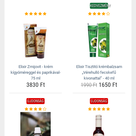
KEDVEZMÉNY
Elixir Zmijovit - krém
Elixir Tisztitó krémbalzsam
kígyóméreggel és paprikával-
„Vérehulló fecskefű
75 ml
kivonattal” - 40 ml
3830 Ft
1650 Ft
1990 Ft
ÚJDONSÁG
ÚJDONSÁG