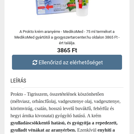
A Prokto krém aranyérre - MedikoMed - 75 ml terméket a
MedikoMed gyártótól a gyogyszertarcenter.hu oldalon 3865 Ft -
ért találja.
3865 Ft
Ellenőrizd az elérhetőséget
LEÍRÁS
Prokto - Tigrisszem, összetételének köszönhetően
(méhviasz, orbáncfűolaj, vadgesztenye olaj, vadgesztenye,
körömvirág, csalán, hosszú levelű buvákfű, fehérfűz és
hegyi árnika kivonatai) gyógyító hatású. A krém
gyulladáscsökkentő hatású, és gyógyítja a repedezett,
gyulladt vénákat az aranyérben.
Ezenkívül
enyhíti a