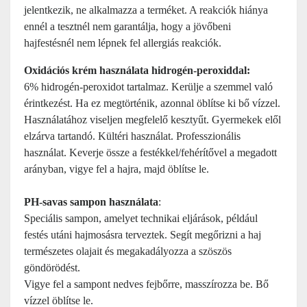
jelentkezik, ne alkalmazza a terméket. A reakciók hiánya
ennél a tesztnél nem garantálja, hogy a jövőbeni
hajfestésnél nem lépnek fel allergiás reakciók.
Oxidációs krém használata hidrogén-peroxiddal:
6% hidrogén-peroxidot tartalmaz. Kerülje a szemmel való
érintkezést. Ha ez megtörténik, azonnal öblítse ki bő vízzel.
Használatához viseljen megfelelő kesztyűt. Gyermekek elől
elzárva tartandó. Kültéri használat. Professzionális
használat. Keverje össze a festékkel/fehérítővel a megadott
arányban, vigye fel a hajra, majd öblítse le.
PH-savas sampon használata
:
Speciális sampon, amelyet technikai eljárások, például
festés utáni hajmosásra terveztek. Segít megőrizni a haj
természetes olajait és megakadályozza a szöszös
göndörödést.
Vigye fel a sampont nedves fejbőrre, masszírozza be. Bő
vízzel öblítse le.