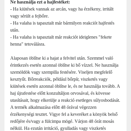
Ne használja ezt a hajfestéket:
-
Ha kiütések vannak az arcán, vagy ha érzékeny, irritált
vagy sérült a fejbőre.
- Ha valaha is tapasztalt már bármilyen reakciót hajfestés
után.
- Ha valaha is tapasztalt már reakciót ideiglenes "fekete
henna" tetoválásra.
Alaposan öblítse ki a hajat a felvitel után. Szemmel való
érintkezés esetén azonnal öblítse ki bő vízzel. Ne használja
szemöldök vagy szempilla festésére. Viseljen megfelelő
kesztyűt. Bőrreakciók, például bőrpír, viszketés vagy
kiütések esetén azonnal öblítse le, és ne használja tovább. A
haj újrafestése előtt konzultáljon orvosával, és kövesse
utasításait, hogy elkerülje a reakció esetleges súlyosbodását.
A termék alkalmazása előtt 48 órával végezzen
érzékenységi tesztet. Vigye fel a keveréket a könyök belső
redőjére és/vagy a fülcimpa mögé. Várjon 48 órát mosás
nélkül. Ha ezután irritáció, gyulladás vagy viszketés