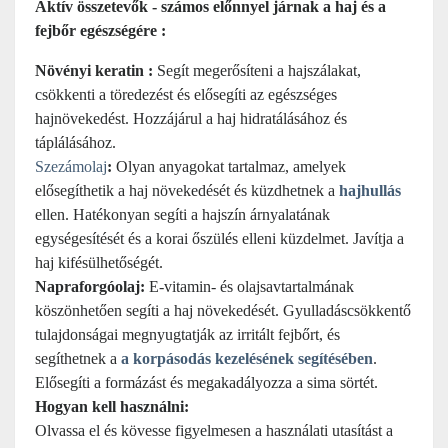
Aktív összetevők - számos előnnyel járnak a haj és a
fejbőr egészségére :
Növényi keratin :
Segít megerősíteni a hajszálakat,
csökkenti a töredezést és elősegíti az egészséges
hajnövekedést. Hozzájárul a haj hidratálásához és
táplálásához.
Szezámolaj
:
Olyan anyagokat tartalmaz, amelyek
elősegíthetik a haj növekedését és küzdhetnek a
hajhullás
ellen. Hatékonyan segíti a hajszín árnyalatának
egységesítését és a korai őszülés elleni küzdelmet. Javítja a
haj kifésülhetőségét.
Napraforgóolaj:
E-vitamin- és olajsavtartalmának
köszönhetően segíti a haj növekedését. Gyulladáscsökkentő
tulajdonságai megnyugtatják az irritált fejbőrt, és
segíthetnek a
a korpásodás kezelésének segítésében
.
Elősegíti a formázást és megakadályozza a sima sörtét.
Hogyan kell használni:
Olvassa el és kövesse figyelmesen a használati utasítást a