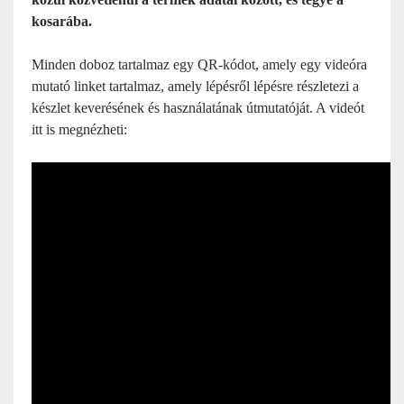
kosarába.
Minden doboz tartalmaz egy QR-kódot, amely egy videóra
mutató linket tartalmaz, amely lépésről lépésre részletezi a
készlet keverésének és használatának útmutatóját. A videót
itt is megnézheti: