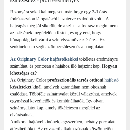
színezéshez - profi eredmények
Bizonyára sokakkal megesett már, hogy egy 2-3 órás
fodrászszalon látogatásról hazatérve csalódott volt... A
hajvágás még jól sikerült, de a szín... a fodrász megint nem
az ízlésének megfelelően festett, és úgy érzi, hogy
hónapokig kell várni a szín visszanövesztésére... Ez
senkinek sem segít az önbecsülésén és a hangulatán.
Az Originary Color hajfestékekkel
tökéletes eredményre
számíthat, és pontosan a hajához illő hajszínt kap.
Hogyan
lehetséges ez?
Az Originary Color
professzionális tartós otthoni
hajfestő
készleteket
kínál, amelyek garantáltan nem okoznak
csalódást. Többféle színárnyalat közül választhat, amelyek
egymással keverhetők és kombinálhatók. Így olyan
színárnyalatot kap, amely tökéletesen megfelel az
elvárásainak.
Amikor a hajtövei kinőnek, egyszerűen, néhány perc alatt
átfestheti őket. Az egyszerű alkalmazásnak köszönhetően