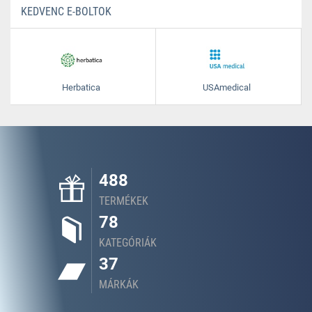
KEDVENC E-BOLTOK
Herbatica
USAmedical
488
TERMÉKEK
78
KATEGÓRIÁK
37
MÁRKÁK