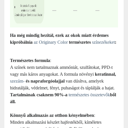
Ha még mindig hezitál, ezek az okok miatt érdemes
kipróbálnia
az Originary Color
természetes
színezékeket
:
Természetes formula
:
A színek nem tartalmaznak ammóniát, szulfátokat, PPD-t
vagy más káros anyagokat. A formula növényi
keratinnal,
szezám-
és napraforgóolajjal
van dúsítva, amelyek
hidratálják, védelmet, fényt, puhaságot és táplálják a hajat.
Tartalmának csaknem 90%-a
természetes összetevők
ből
áll.
Könnyű alkalmazás az otthon kényelmében
:
Minden alkalmazási készlet hajfestékből, kíméletes