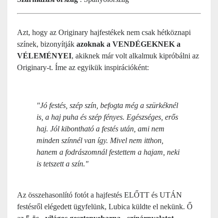
Azt, hogy az Originary hajfestékek nem csak hétköznapi
színek, bizonyítják
azoknak a VENDÉGEKNEK a
VÉLEMÉNYEI
, akiknek már volt alkalmuk kipróbálni az
Originary-t. Íme az egyikük inspirációként:
"Jó festés, szép szín, befogta még a szürkéknél
is, a haj puha és szép fényes. Egészséges, erős
haj. Jól kibontható a festés után, ami nem
minden színnél van így. Mivel nem itthon,
hanem a fodrászomnál festettem a hajam, neki
is tetszett a szín."
Az összehasonlító fotót a hajfestés ELŐTT és UTÁN
festésről elégedett ügyfelünk, Lubica küldte el nekünk. Ő