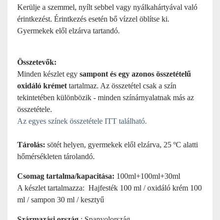
Kerülje a szemmel, nyílt sebbel vagy nyálkahártyával való
érintkezést. Érintkezés esetén bő vízzel öblítse ki.
Gyermekek elől elzárva tartandó.
Összetevők:
Minden készlet egy
sampont és egy azonos összetételű
oxidáló krémet
tartalmaz. Az összetétel csak a szín
tekintetében különbözik - minden színárnyalatnak más az
összetétele.
Az egyes színek összetétele ITT található.
Tárolás:
sötét helyen, gyermekek elől elzárva, 25 ºC alatti
hőmérsékleten tárolandó.
Csomag tartalma/kapacitása:
100ml+100ml+30ml
A készlet tartalmazza: Hajfesték 100 ml / oxidáló krém 100
ml / sampon 30 ml / kesztyű
Származási ország
: Spanyolország