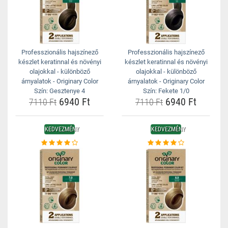
Professzionális hajszínező
Professzionális hajszínező
készlet keratinnal és növényi
készlet keratinnal és növényi
olajokkal - különböző
olajokkal - különböző
árnyalatok - Originary Color
árnyalatok - Originary Color
Szín: Gesztenye 4
Szín: Fekete 1/0
6940 Ft
6940 Ft
7110 Ft
7110 Ft
KEDVEZMÉNY
KEDVEZMÉNY