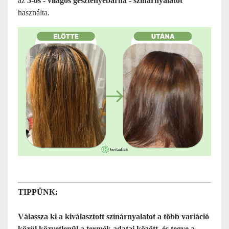
az
5-ös -
világos gesztenyebarna
- színárnyalatot
használta.
TIPPÜNK:
Válassza ki a kiválasztott színárnyalatot a több variáció
közül közvetlenül a termék adatai között, és tegye a