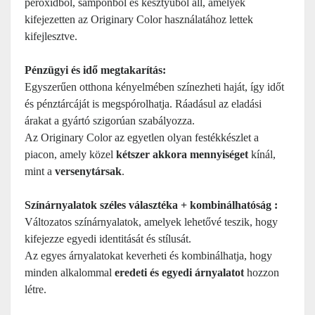
peroxidból, samponból és kesztyűből áll, amelyek
kifejezetten az Originary Color használatához lettek
kifejlesztve.
Pénzügyi és idő megtakarítás
:
Egyszerűen otthona kényelmében színezheti haját, így időt
és pénztárcáját is megspórolhatja. Ráadásul az eladási
árakat a gyártó szigorúan szabályozza.
Az Originary Color az egyetlen olyan festékkészlet a
piacon, amely közel
kétszer akkora mennyiséget
kínál,
mint a
versenytársak
.
Színárnyalatok széles választéka + kombinálhatóság :
Változatos színárnyalatok, amelyek lehetővé teszik, hogy
kifejezze egyedi identitását és stílusát.
Az egyes árnyalatokat keverheti és kombinálhatja, hogy
minden alkalommal
eredeti és egyedi árnyalatot
hozzon
létre.