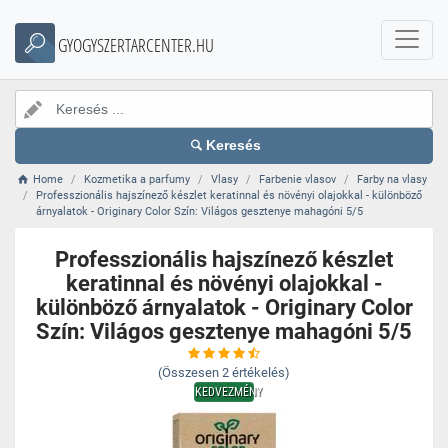
GYOGYSZERTARCENTER.HU
Keresés
Home
Kozmetika a parfumy
Vlasy
Farbenie vlasov
Farby na vlasy
Professzionális hajszínező készlet keratinnal és növényi olajokkal - különböző
árnyalatok - Originary Color Szín: Világos gesztenye mahagóni 5/5
Professzionális hajszínező készlet
keratinnal és növényi olajokkal -
különböző árnyalatok - Originary Color
Szín: Világos gesztenye mahagóni 5/5
(Összesen
2
értékelés)
KEDVEZMÉNY