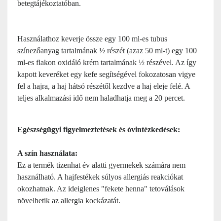
betegtájékoztatóban.
Használathoz keverje össze egy 100 ml-es tubus
színezőanyag tartalmának ½ részét (azaz 50 ml-t) egy 100
ml-es flakon oxidáló krém tartalmának ½ részével. Az így
kapott keveréket egy kefe segítségével fokozatosan vigye
fel a hajra, a haj hátsó részétől kezdve a haj eleje felé. A
teljes alkalmazási idő nem haladhatja meg a 20 percet.
Egészségügyi figyelmeztetések és óvintézkedések:
A szín használata:
Ez a termék tizenhat év alatti gyermekek számára nem
használható. A hajfestékek súlyos allergiás reakciókat
okozhatnak. Az ideiglenes "fekete henna" tetoválások
növelhetik az allergia kockázatát.