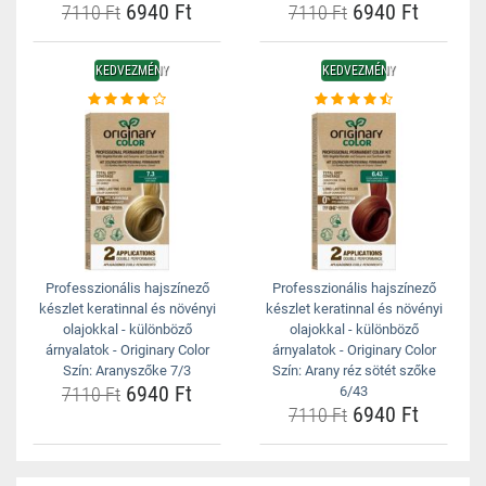
6940 Ft
6940 Ft
7110 Ft
7110 Ft
KEDVEZMÉNY
KEDVEZMÉNY
Professzionális hajszínező
Professzionális hajszínező
készlet keratinnal és növényi
készlet keratinnal és növényi
olajokkal - különböző
olajokkal - különböző
árnyalatok - Originary Color
árnyalatok - Originary Color
Szín: Aranyszőke 7/3
Szín: Arany réz sötét szőke
6940 Ft
7110 Ft
6/43
6940 Ft
7110 Ft