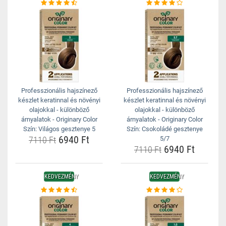
Professzionális hajszínező
Professzionális hajszínező
készlet keratinnal és növényi
készlet keratinnal és növényi
olajokkal - különböző
olajokkal - különböző
árnyalatok - Originary Color
árnyalatok - Originary Color
Szín: Világos gesztenye 5
Szín: Csokoládé gesztenye
6940 Ft
7110 Ft
5/7
6940 Ft
7110 Ft
KEDVEZMÉNY
KEDVEZMÉNY